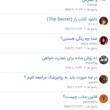
و استرس
Persia1
پاسخ ها
0
Mar 21, 2024
دانلود کتاب راز (The Secret)
S i s i l
پاسخ ها
2
Feb 27, 2024
شما چه رنگی هستین؟
shiva.vahed
پاسخ ها
9
Feb 26, 2024
ده روش ساده برای معذرت خواهی
mohitlog
پاسخ ها
2
Feb 10, 2024
در چه صورت باید به روانپزشک مراجعه کنیم ؟
yas87
پاسخ ها
0
Dec 1, 2023
قانون جذب چیست؟
Y
yaseralem
پاسخ ها
0
May 29, 2023