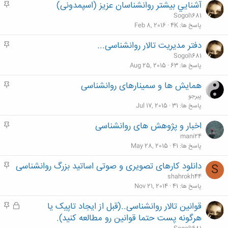
آشنايي بيشتر روانشناسان عزيز (اسپمدونی)
م
ه
Sogol1681
م
پاسخ ها
4K
Feb 8, 2016
دفتر مدیریت تالار روانشناسی...
م
ه
Sogol1681
م
پاسخ ها
63
Aug 25, 2015
همایش ها و سمینارهای روانشناسی
م
ه
پیرجو
م
پاسخ ها
31
Jul 17, 2015
اخبار و پژوهش های روانشناسی
م
ه
mani24
م
پاسخ ها
41
May 28, 2015
دانلود کارهای تصویری و صوتی اساتید بزرگ روانشناسی
م
S
ه
shahrokh44
م
پاسخ ها
41
Nov 21, 2014
قوانین تالار روانشناسی..(قبل از ایجاد تاپیک یا
ق
م
ف
ه
هرگونه پست حتما قوانین رو مطالعه کنید).
ل
م