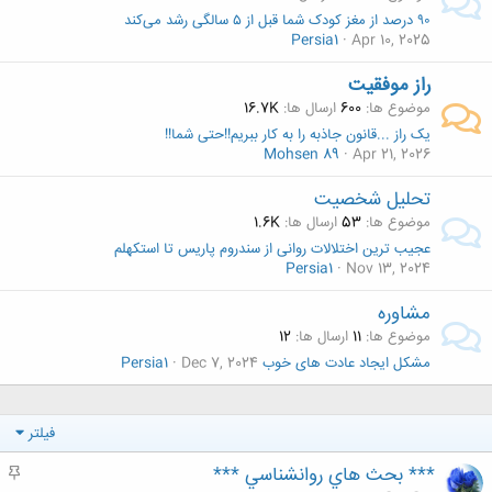
۹۰ درصد از مغز کودک شما قبل از ۵ سالگی رشد می‌کند
Persia1
Apr 10, 2025
راز موفقیت
موضوع ها
600
ارسال ها
16.7K
یک راز ...قانون جاذبه را به کار ببریم!!حتی شما!!
Mohsen 89
Apr 21, 2026
تحلیل شخصیت
موضوع ها
53
ارسال ها
1.6K
عجیب ترین اختلالات روانی از سندروم پاریس تا استکهلم
Persia1
Nov 13, 2024
مشاوره
موضوع ها
11
ارسال ها
12
مشکل ایجاد عادت های خوب
Dec 7, 2024
Persia1
فیلتر
*** بحث هاي روانشناسي ***
م