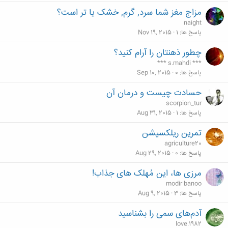
مزاج مغز شما سرد, گرم, خشک یا تر است؟
naight
پاسخ ها
1
Nov 19, 2015
چطور ذهنتان را آرام کنید؟
*** s.mahdi ***
پاسخ ها
0
Sep 10, 2015
حسادت چيست و درمان آن
scorpion_tur
پاسخ ها
1
Aug 31, 2015
تمرین ریلکسیشن
agriculture20
پاسخ ها
0
Aug 29, 2015
مرزی ها، این مُهلک های جذاب!
modir banoo
پاسخ ها
3
Aug 9, 2015
آدم‌های سمی را بشناسيد
love.1982