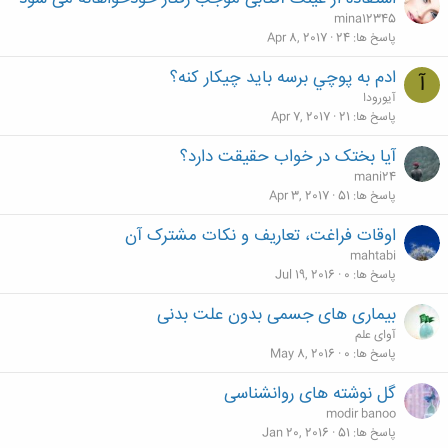
mina12345
پاسخ ها
24
Apr 8, 2017
ادم به پوچي برسه بايد چيكار كنه؟
آ
آیورودا
پاسخ ها
21
Apr 7, 2017
آیا بختک در خواب حقیقت دارد؟
mani24
پاسخ ها
51
Apr 3, 2017
اوقات فراغت، تعاریف و نکات مشترک آن
mahtabi
پاسخ ها
0
Jul 19, 2016
بیماری های جسمی بدون علت بدنی
آوای علم
پاسخ ها
0
May 8, 2016
گل نوشته های روانشناسی
modir banoo
پاسخ ها
51
Jan 20, 2016