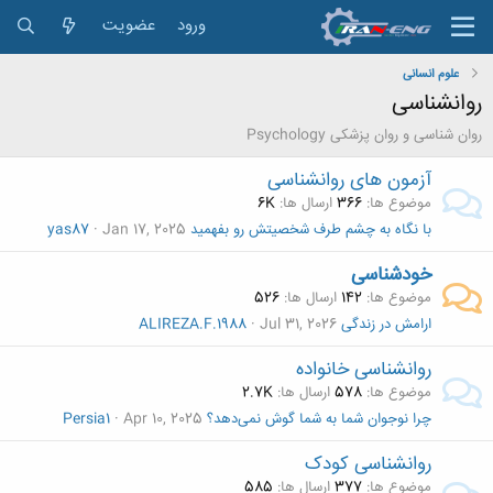
ورود
عضویت
علوم انسانی
روانشناسی
روان شناسی و روان پزشکی Psychology
آزمون های روانشناسی
موضوع ها
366
ارسال ها
6K
با نگاه به چشم طرف شخصیتش رو بفهمید
Jan 17, 2025
yas87
خودشناسی
موضوع ها
142
ارسال ها
526
ارامش در زندگی
Jul 31, 2026
ALIREZA.F.1988
روانشناسی خانواده
موضوع ها
578
ارسال ها
2.7K
چرا نوجوان شما به شما گوش نمی‌دهد؟
Apr 10, 2025
Persia1
روانشناسی کودک
موضوع ها
377
ارسال ها
585