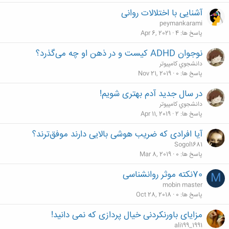
آشنایی با اختلالات روانی
peymankarami
پاسخ ها
4
Apr 6, 2021
نوجوان ADHD کیست و در ذهن او چه می‌گذرد؟
دانشجوي كامپيوتر
پاسخ ها
0
Nov 21, 2019
در سال جدید آدم بهتری شویم!
دانشجوي كامپيوتر
پاسخ ها
2
Apr 11, 2019
آیا افرادی که ضریب هوشی بالایی دارند موفق‌ترند؟
Sogol1681
پاسخ ها
0
Mar 8, 2019
70نکته موثر روانشناسی
M
mobin master
پاسخ ها
0
Oct 28, 2018
مزایای باورنکردنی خیال پردازی که نمی دانید!
ali199_1991