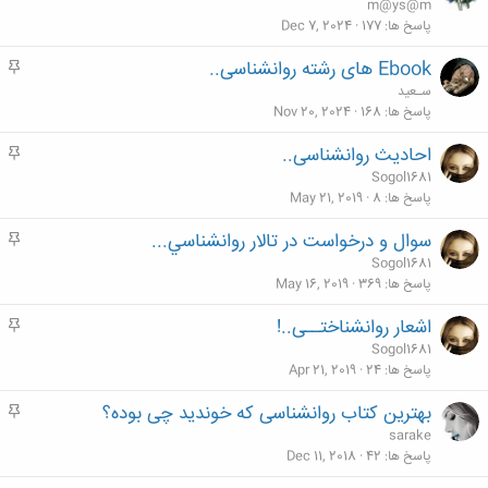
ه
m@ys@m
م
پاسخ ها
177
Dec 7, 2024
Ebook های رشته روانشناسی..
م
ه
سـعید
م
پاسخ ها
168
Nov 20, 2024
احادیث روانشناسی..
م
ه
Sogol1681
م
پاسخ ها
8
May 21, 2019
سوال و درخواست در تالار روانشناسي...
م
ه
Sogol1681
م
پاسخ ها
369
May 16, 2019
اشعار روانشناختــی..!
م
ه
Sogol1681
م
پاسخ ها
24
Apr 21, 2019
بهترین کتاب روانشناسی که خوندید چی بوده؟
م
ه
sarake
م
پاسخ ها
42
Dec 11, 2018