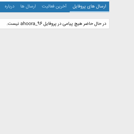
ارسال های پروفایل
آخرین فعالیت
ارسال ها
درباره
در حال حاضر هیچ پیامی در پروفایل ahoora_96 نیست.