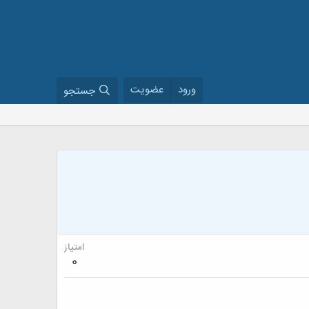
ورود
عضویت
جستجو
امتیاز
0