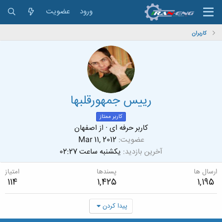
ورود
عضویت
کاربران
رییس جمهورقلبها
کاربر ممتاز
کاربر حرفه ای
·
از
اصفهان
عضویت
Mar 11, 2012
آخرین بازدید
یکشنبه ساعت 02:27
ارسال ها
پسندها
امتیاز
114
1,425
1,195
پیدا کردن