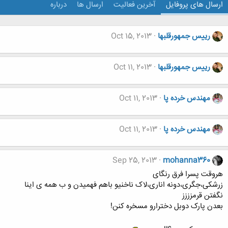
ارسال های پروفایل
آخرین فعالیت
ارسال ها
درباره
رییس جمهورقلبها
Oct 15, 2013
رییس جمهورقلبها
Oct 11, 2013
مهندس خرده پا
Oct 11, 2013
مهندس خرده پا
Oct 11, 2013
Sep 25, 2013
mohanna360
هروقت پسرا فرق رنگای
زرشکی،جگری،دونه اناری،لاک ناخنیو باهم فهمیدن و ب همه ی اینا
نگفتن قرمزززز
بعدن پارک دوبل دخترارو مسخره کنن!