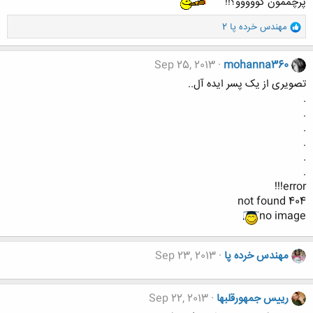
پرچممون کووووو؟!!
و
مهندس خرده پا 2
ا
ک
ن
Sep 25, 2013
mohanna360
ش
تصویری از یک پسر ایده آل..
ه
.
ا
.
:
.
.
.
.
error!!!
not found 404
no image
مهندس خرده پا
Sep 23, 2013
رییس جمهورقلبها
Sep 22, 2013