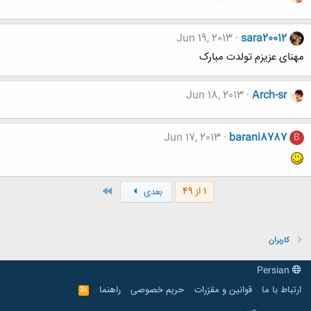
Jun 19, 2013
sara20012
مهنای عزیزم تولدت مبارک
Jun 18, 2013
Arch-sr
Jun 17, 2013
barani8787
B
آخر
1 از 49
بعدی
کاربران
Persian
ارتباط با ما
قوانین و مقرّرات
حریم خصوصی
راهنما
R
S
S