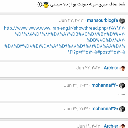
شما صاف میری خونه خودت رو از بالا میبینی
)))
Jun 27, 2013
mansourblogfa
http://www.www.www.iran-eng.ir/showthread.php/457947-
%D9%85%D9%82%D8%A7%DB%8C%D8%B3%D9%87-
%DB%8C%D8%A7-
%D8%B3%D8%B1%DA%A9%D9%88%D9%81%D8%AA%D8%
9F!?p=6451205#post6451205
Jun 22, 2013
Arch-sr
Jun 22, 2013
mohanna360
......
Jun 22, 2013
mohanna360
Jun 19, 2013
Arch-sr