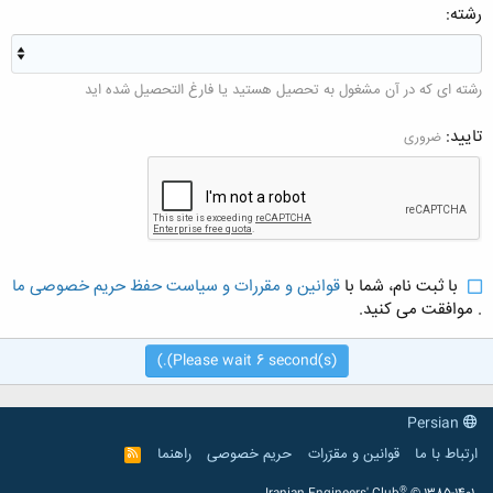
رشته
رشته ای كه در آن مشغول به تحصیل هستید يا فارغ التحصیل شده اید
تایید
ضروری
با ثبت نام، شما با
قوانین و مقررات و سیاست حفظ حریم خصوصی ما
. موافقت می کنید.
6
second(s).)
(Please wait
Persian
ارتباط با ما
قوانین و مقرّرات
حریم خصوصی
راهنما
R
S
S
®