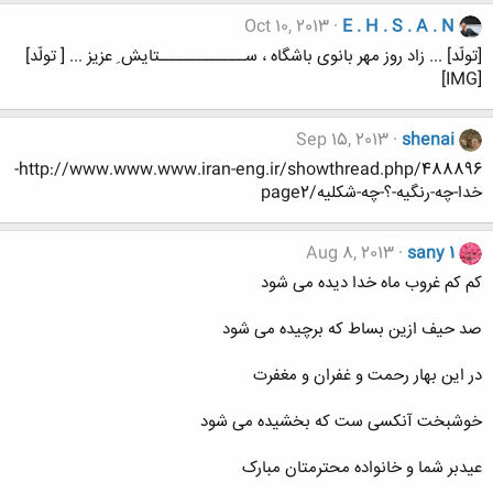
Oct 10, 2013
E . H . S . A . N
[تولّد] ... زاد روز مهر بانوی باشگاه ، ســـــــــــــتایش ِ عزیز ... [ تولّد]
[IMG]
Sep 15, 2013
shenai
http://www.www.www.iran-eng.ir/showthread.php/488896-
خدا-چه-رنگیه-؟-چه-شکلیه/page2
Aug 8, 2013
sany 1
کم کم غروب ماه خدا دیده می شود
صد حیف ازین بساط که برچیده می شود
در این بهار رحمت و غفران و مغفرت
خوشبخت آنکسی ست که بخشیده می شود
عیدبر شما و خانواده محترمتان مبارک