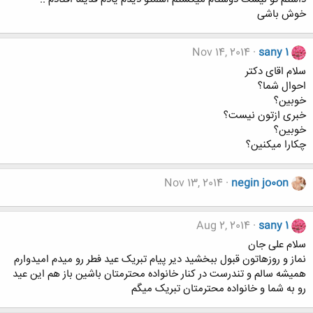
خوش باشی
Nov 14, 2014
sany 1
سلام اقای دکتر
احوال شما؟
خوبین؟
خبری ازتون نیست؟
خوبین؟
چکارا میکنین؟
Nov 13, 2014
negin jo0on
Aug 2, 2014
sany 1
سلام علی جان
نماز و روزهاتون قبول ببخشید دیر پیام تبریک عید فطر رو میدم امیدوارم
همیشه سالم و تندرست در کنار خانواده محترمتان باشین باز هم این عید
رو به شما و خانواده محترمتان تبریک میگم