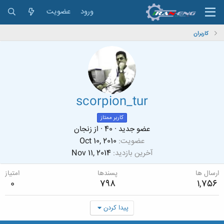
ورود
عضویت
کاربران
scorpion_tur
کاربر ممتاز
عضو جدید
·
40
·
از
زنجان
عضویت
Oct 10, 2010
آخرین بازدید
Nov 11, 2014
ارسال ها
پسندها
امتیاز
0
798
1,756
پیدا کردن