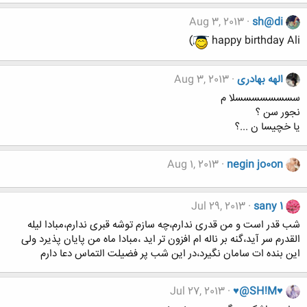
Aug 3, 2013
sh@di
)
happy birthday Ali
الهه بهادری
Aug 3, 2013
سسسسسسسسلا م
نجور سن ؟
یا خچیسا ن ...؟
Aug 1, 2013
negin jo0on
Jul 29, 2013
sany 1
شب قدر است و من قدری ندارم،چه سازم توشه قبری ندارم،مبادا لیله
القدرم سر آید،گنه بر ناله ام افزون تر اید ،مبادا ماه من پایان پذیرد ولی
این بنده ات سامان نگیرد،در این شب پر فضیلت التماس دعا دارم
Jul 27, 2013
♥@SH!M♥