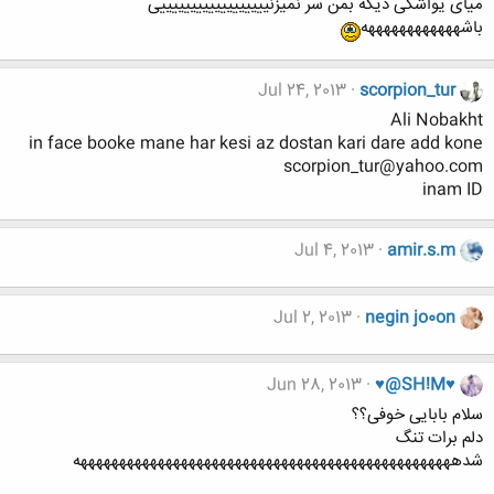
میای یواشکی دیگه بمن سر نمیزنییییییییییییییییییی
باشههههههههههههه
Jul 24, 2013
scorpion_tur
Ali Nobakht
in face booke mane har kesi az dostan kari dare add kone
scorpion_tur@yahoo.com
inam ID
Jul 4, 2013
amir.s.m
Jul 2, 2013
negin jo0on
Jun 28, 2013
♥@SH!M♥
سلام بابایی خوفی؟؟
دلم برات تنگ
شدهههههههههههههههههههههههههههههههههههههههههههههههههه