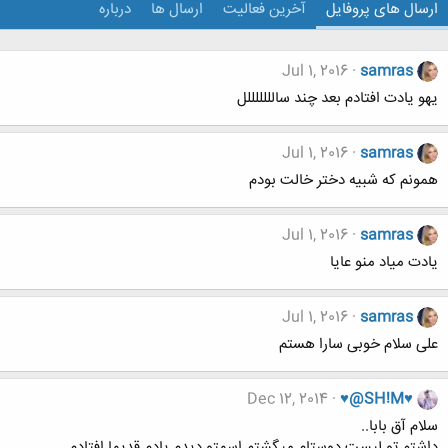
ارسال های پروفایل
آخرین فعالیت
ارسال ها
درباره
Jul 1, 2016
samras
یهو یادت افتادم بعد چند سالللللللل
Jul 1, 2016
samras
همونم که شبیه دختر خالت بودم
Jul 1, 2016
samras
یادت میاد منو عایا
Jul 1, 2016
samras
علی سلام خوبی سارا هستم
Dec 12, 2014
♥@SH!M♥
سلام آق بابا..
داشتم تو لیست دوستام میگشتم اسمتو دیدم یادم قدیما افتادم ..