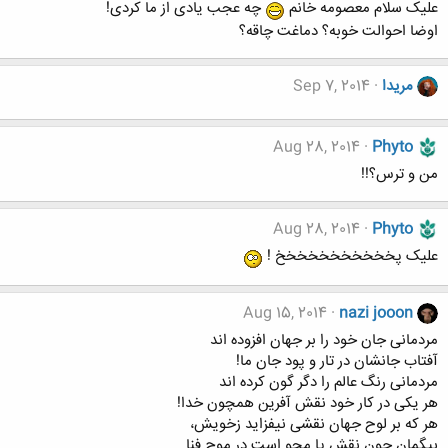
علیک سلام معصومه خانم
چه عجب یادی از ما کردی!
اوضا احوالت خوبه؟ دماغت چاقه؟
مریدا
Sep 7, 2014
Aug 28, 2014
Phyto
من و ترس؟!!
Aug 28, 2014
Phyto
علیک پخخخخخخخخخخخ !
Aug 15, 2014
nazi jooon
مردمانی جان خود را بر جهان افزوده اند
آفتاب جانشان در تار و پود جان ما!
مردمانی رنگ عالم را دگر گون کرده اند
هر یکی در کار خود نقش آفرین همچون خدا!
هر که بر لوح جهان نقشی نیفزاید زخویش،
بیگمان چون نقش پا محو است در موج فنا