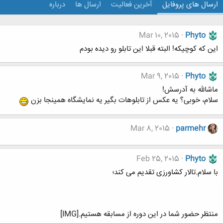
ارسال های پروفایل
آخرین فعالیت
ارسال ها
درباره
Mar 10, 2015
Phyto
این که کوچیکه! البته قبلا این تابلو رو دیده بودم
Mar 9, 2015
Phyto
ماشالله به آدرسش!
سلام، خوبی؟ یه عکس از تابلوهات بگیر یه نمایشگاه همینجا بزن
Mar 8, 2015
parmehr
Feb 25, 2015
Phyto
با سلام.تالار کشاورزی تقدیم می کند؛
منتظر حضور شما در این دوره از مسابقه هستیم.[IMG]