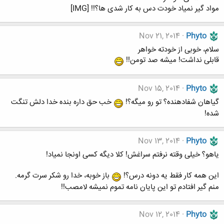
مواد گیر نمیاد خودت دس به کار شدی ها؟!! [IMG]
Nov 21, 2014
Phyto
سلام، خوبی از خودته خواهر
قابلی نداشت! میشه صد تومن!!
Nov 15, 2014
Phyto
گیاهان شفادهنده؟ تو رو میگه؟!
خب حق داره بنده خدا دلش تنگت
شده!
Nov 13, 2014
Phyto
یاهو؟ خیلی وقته نرفتم سراغش! کلا دیگه کسی اونجا نمیاد!
این همه کار فقط یه دونه درس؟!
باز خوبه، خدا رو شکر سرت گرمه.
منم گیر افتادم تو این پایان نامه تموم نمیشه لامصب!!
Nov 12, 2014
Phyto