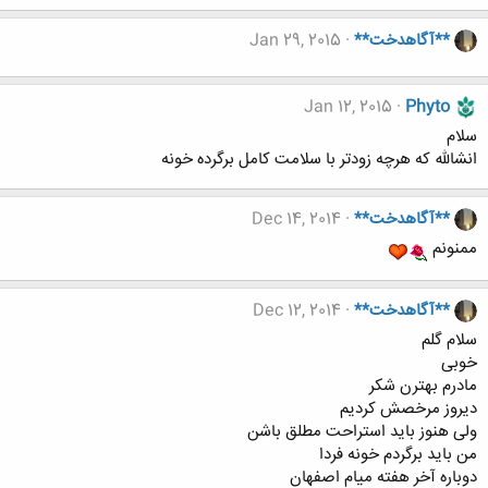
**آگاهدخت**
Jan 29, 2015
Jan 12, 2015
Phyto
سلام
انشالله که هرچه زودتر با سلامت کامل برگرده خونه
**آگاهدخت**
Dec 14, 2014
ممنونم
**آگاهدخت**
Dec 12, 2014
سلام گلم
خوبی
مادرم بهترن شکر
دیروز مرخصش کردیم
ولی هنوز باید استراحت مطلق باشن
من باید برگردم خونه فردا
دوباره آخر هفته میام اصفهان