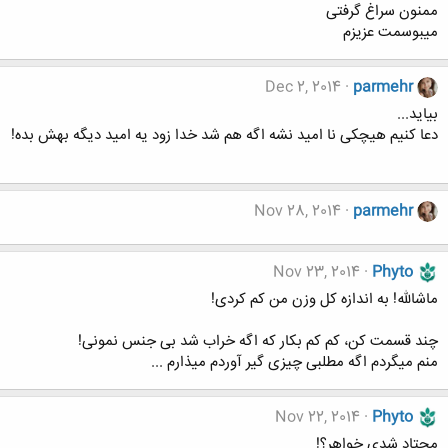
ممنون سراغ گرفتی
میبوسمت عزیزم
Dec 2, 2014
parmehr
بیاید...
ﺩﻋﺎ کنیم هیچکی ﻧﺎ ﺍﻣﯿﺪ ﻧﺸﻪ ﺍﮔﻪ ﻫﻢ ﺷﺪ ﺧﺪﺍ ﺯﻭﺩ ﯾﻪ ﺍﻣﯿﺪ ﺩﯾﮕﻪ ﺑﻬﺶ ﺑﺪﻩ!
Nov 28, 2014
parmehr
Nov 23, 2014
Phyto
ماشالله! به اندازه کل وزن من کم کردی!
چند قسمت کن، کم کم بکار که اگه خراب شد بی جنس نمونی!
منم میگردم اگه مطلبی چیزی گیر آوردم میذارم ...
Nov 22, 2014
Phyto
محتاد شدی خواهر؟!