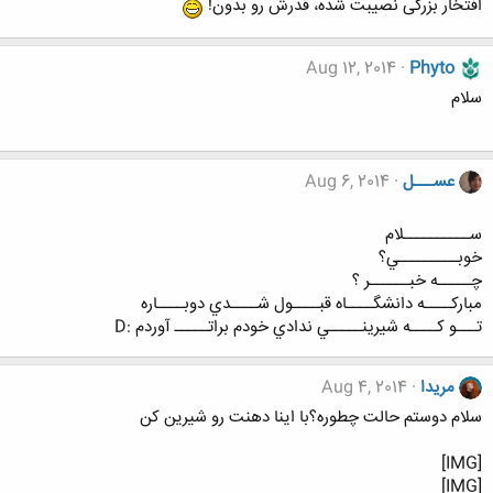
افتخار بزرگی نصیبت شده، قدرش رو بدون!
Aug 12, 2014
Phyto
سلام
عســـل
Aug 6, 2014
ســــــــــلام
خوبـــــــــي؟
چـــــه خبــــــر ؟
مباركــــه دانشگــــاه قبــــول شــــدي دوبــــاره
تـــو كــــه شيرينـــــي ندادي خودم براتـــــ آوردم :D
مریدا
Aug 4, 2014
سلام دوستم حالت چطوره؟با اینا دهنت رو شیرین کن
[IMG]
[IMG]