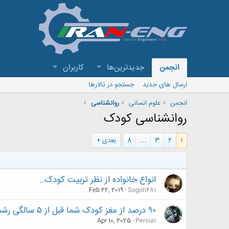
انجمن
جدیدترین‌ها
کاربران
ارسال های جدید
جستجو در تالارها
انجمن
علوم انسانی
روانشناسی
روانشناسی کودک
1
2
3
...
8
بعدی
انواع خانواده از نظر تربیت کودک..
Feb 22, 2019
Sogol1681
۹۰ درصد از مغز کودک شما قبل از ۵ سالگی رشد می‌کند
Apr 10, 2025
Persia1