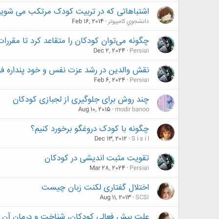
اشتبا‌هاتی که در تربیت کودک مرتکب می شویم
دانشجوي كامپيوتر
Feb 16, 2014
چگونه می‌توان کودکان را متقاعد کرد تا مقررات 
Dec 2, 2024
Persia1
نقش والدین در رشد عزت نفس و خود پنداره فر
Feb 6, 2024
Persia1
چند روش برای جلوگیری از لجبازی کودکان
Aug 10, 2015
modir banoo
چگونه با کودک دروغگو برخورد کنیم؟
Dec 13, 2012
S i s i l
تقویت مثبت اندیشی در کودکان
Mar 28, 2024
Persia1
اختلال گفتاری لکنت زبان چیست
Aug 11, 2013
SCSI
علت بیش فعالی کودکان، شناخت و درمان آن