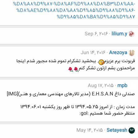
%D8%A8%D9%87-%D8%AF%D9%88%D8%B3%D8%AA-
%D8%AE%D9%88%D8%A8%D9%85%D9%88%D9%86-
%D9%85%D8%BA%D9%85%D9%87
Sep 6, 2016
lilium.y
Jun 14, 2016
Arezoya
قربونت برم عزیزم
. ببخشید تشکرام تموم شده مجبور شدم اینجا
مزاحمتون بشم ازتون تشکر کنم
Aug 17, 2015
mpb
صندلی داغ E.H.S.A.N (مدیر تالارهای مهندسی معماری و هنـر)[IMG]
مدت زمان : از امروز 1394.05.25 تا ظهر روز یکشنبه 1394.06.01
منتظر حضور شما هستیم :gol:
May 14, 2015
Setayesh