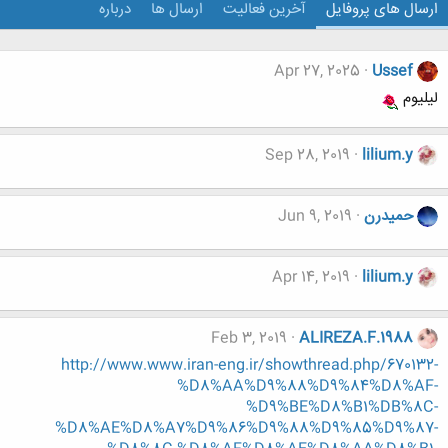
ارسال های پروفایل
آخرین فعالیت
ارسال ها
درباره
Apr 27, 2025
Ussef
لیلیوم
Sep 28, 2019
lilium.y
حميدرن
Jun 9, 2019
Apr 14, 2019
lilium.y
Feb 3, 2019
ALIREZA.F.1988
http://www.www.iran-eng.ir/showthread.php/670132-
%D8%AA%D9%88%D9%84%D8%AF-
%D9%BE%D8%B1%DB%8C-
%D8%AE%D8%A7%D9%86%D9%88%D9%85%D9%87-