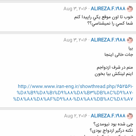
Aug 3, 2016
ALIREZA.F.1988
خوب تا اون موقع يكي راپیدا كنم
شما كسي را نميشناسي؟؟
Aug 3, 2016
ALIREZA.F.1988
بیا
جات خالی اینجا
منم در شرف ازدواجم
اینم لینکش بیا بخون
http://www.www.iran-eng.ir/showthread.php/652561-
%D8%B9%D8%B1%D9%88%D8%B3%DB%8C%D9%87-
%D8%A8%D8%AF%D9%88-%D8%A8%DB%8C%D8%A7
Aug 2, 2016
ALIREZA.F.1988
چی شده بود نیومدی؟
نکنه درگیر ازدواج بودی؟