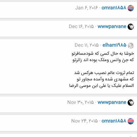
Jan 6, 2016
omran1858
Dec 16, 2015
wwwparvane
Dec 11, 2015
elham1985
خوشا به حال کسی که شودمسافرتو
که جنّ وانس وملک بوده اند زائرتو
تمام ثروت عالم نصیب هرکس شد
که مشهدی شده وآمده مجاور تو
السلام علیک یا علی ابن موسی الرضا
Nov 30, 2015
wwwparvane
Nov 24, 2015
omran1858