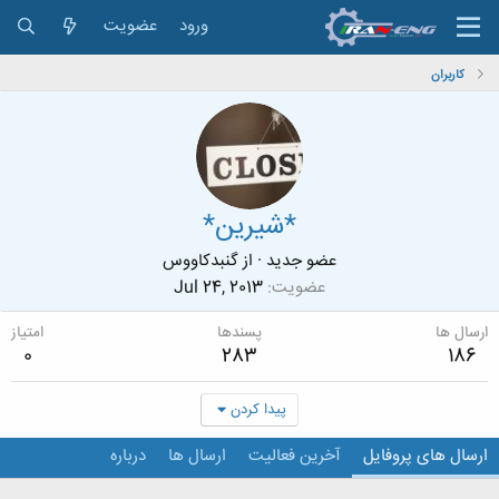
ورود
عضویت
کاربران
*شیرین*
عضو جدید
·
از
گنبدکاووس
عضویت
Jul 24, 2013
ارسال ها
پسندها
امتیاز
0
283
186
پیدا کردن
ارسال های پروفایل
آخرین فعالیت
ارسال ها
درباره