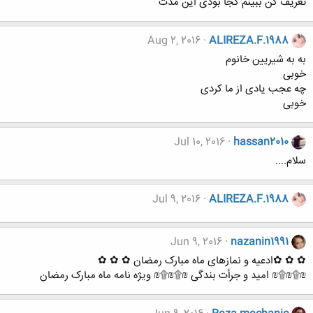
تعریف کن ببینم کجا بودی این مدت
Aug 2, 2016
ALIREZA.F.1988
به به شیریین خانوم
خوبی
چه عجب یادی از ما کردی
خوبی
Jul 10, 2016
hassan2010
سلام....
Jul 9, 2016
ALIREZA.F.1988
Jun 9, 2016
nazanin1991
✿ ✿ ✿ادعیه و نمازهای ماه مبارک رمضان ✿ ✿ ✿
₪۩₪۩₪ امید و جرأت بندگی ₪۩₪۩₪ ویژه نامه ماه مبارک رمضان