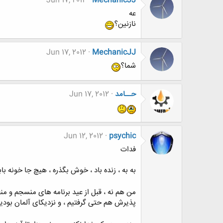
Jun 17, 2012
MechanicJJ
عه
نازنین؟
Jun 17, 2012
MechanicJJ
شما؟
حــامد
Jun 17, 2012
Jun 12, 2012
psychic
فدات
به به ، زنده باد ، خوش بگذره ، هیچ جا خونه با
من هم نه ، قبل از عید برنامه های منسجم و م
پذیرش هم حتی گرفتیم ، و نزدیکای آلمان بودی