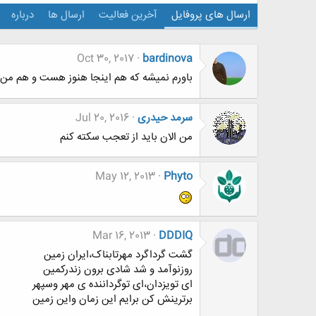
ارسال های پروفایل
آخرین فعالیت
ارسال ها
درباره
Oct 30, 2017
bardinova
باورم نمیشه که هم اینجا هنوز هست و هم من از
سرمد حیدری
Jul 20, 2016
من الان باید از تعجب سکته کنم
May 12, 2013
Phyto
Mar 16, 2013
DDDIQ
گشت گرداگرد مهرتابناک،ایران زمین
روزنوآمد و شد شادی برون زندرکمین
ای تویزدان،ای توگرداننده ی مهر وسپهر
برترینش کن برایم این زمان واین زمین