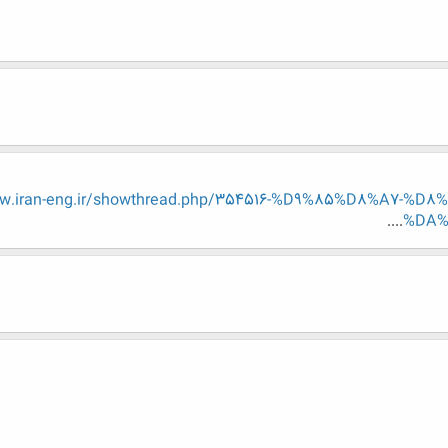
ww.iran-eng.ir/showthread.php/354516-%D9%85%D8%A7-
....
%DA%