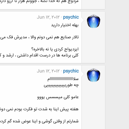
مزدوج هم که خدا نکنه ، جوونم هزار تا آرزو دارم
Jun 12, 2012
psychic
بهله اختیار دارید
تالار صنایع هم نمی دونم والا ، مدیرش فک می
ایزدیواج کردی یا نه بالاخره؟
کلی برنامه ها در درست اقدام داشتی ، ارشد و کار
Jun 12, 2012
psychic
سلااااااااااااااااااااام
چه طورییییییییییییی
عامو کلی میسسس یووو
هفته پیش اینا به شدت تو فکرت بودم نمی دونم
شمارتم از وقتی گوشی و اینا عوض شده گم کرد