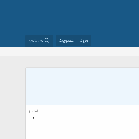
ورود
عضویت
جستجو
امتیاز
0