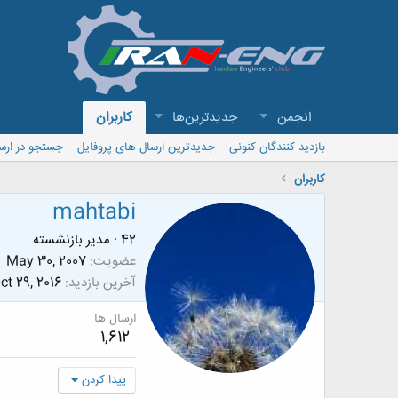
انجمن
جدیدترین‌ها
کاربران
بازدید کنندگان کنونی
جدیدترین ارسال های پروفایل
جستجو در ارس
کاربران
mahtabi
42
·
مدیر بازنشسته
عضویت
May 30, 2007
آخرین بازدید
ct 29, 2016
ارسال ها
1,612
پیدا کردن