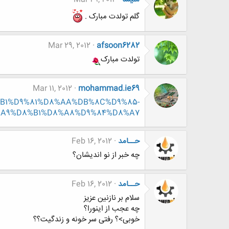
گلم تولدت مبارک .
Mar 29, 2012
afsoon6282
تولدت مبارک
Mar 11, 2012
mohammad.ie69
%D8%B1%D9%81%D8%AA%DB%8C%D9%85-
A9%D8%B1%D8%A8%D9%84%D8%A7
حــامد
Feb 16, 2012
چه خبر از نو اندیشان؟
حــامد
Feb 16, 2012
سلام بر نازنین عزیز
چه عجب از اینورا؟
خوبی>؟ رفتی سر خونه و زندگیت؟؟