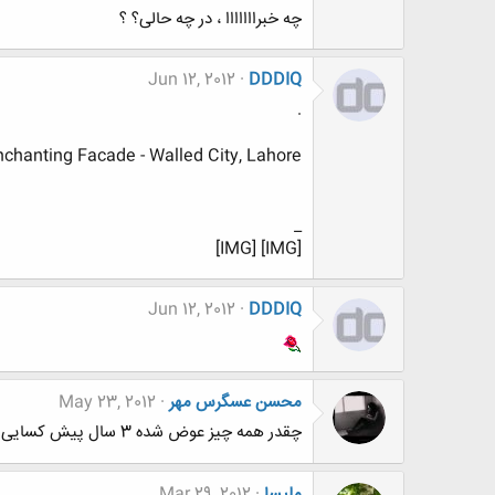
چه خبرااااااا ، در چه حالی؟ ؟
Jun 12, 2012
DDDIQ
.
nchanting Facade - Walled City, Lahore
_
[IMG] [IMG]
Jun 12, 2012
DDDIQ
محسن عسگرس مهر
May 23, 2012
چقدر همه چیز عوض شده 3 سال پیش کسایی که تو اینجا مطلب می نوشتن هیچ کدام نیستن
ملیسا
Mar 29, 2012