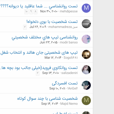
تست روانشناسي ... شما عاقليد يا ديوانه؟؟؟؟
M
Nov 30, 2010
mehdipesse
10
9
8
تست شخصیت با بوی دلخواه!
mohammadreza_سبز
Jul 26, 2009
2
روانشناسی تيپ هاي مختلف شخصيتي
Jun 23, 2015
modir banoo
تیپ های شخصیتی جان هالند و انتخاب شغل و 
Mar 12, 2014
Sogol1681
تست روانکاوی فروید(خیلی جالب بود بچه ها. د
Sep 13, 2010
salizadeniri
2
تست افسردگی
Sep 10, 2011
!AnGel!
شخصیت شناسی با چند سوال کوتاه
M
Sep 14, 2014
Majid Nemo