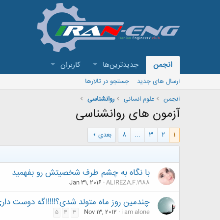
انجمن
جدیدترین‌ها
کاربران
ارسال های جدید
جستجو در تالارها
انجمن
علوم انسانی
روانشناسی
آزمون های روانشناسی
1
2
3
...
8
بعدی
با نگاه به چشم طرف شخصیتش رو بفهمید
Jan 31, 2016
ALIREZA.F.1988
چندمین روز ماه متولد شدی؟!!!!اگه دوست داری
Nov 13, 2012
i am alone
5
4
3