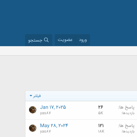
ورود
عضویت
جستجو
فیلتر
پاسخ ها
26
Jan 17, 2025
بازدیدها
5K
yas87
پاسخ ها
121
May 28, 2024
بازدیدها
18K
yas87