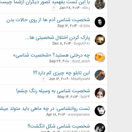
با این تست بفهمید تصور دیگران ازشما چیست
Jan 28, 2014
elin.j
2
شخصیت شناسی آدم ها از روی حالات بدن
Sep 12, 2014
dr.bita
پارک کردن اختلال شخصیتی ها...
Dec 8, 2014
Sogol1681
چه درختی هستید؟ «شخصیت شناسی»
Sep 26, 2010
dozd_atish
این تابلو چه چیزی کم دارد؟!!
Jun 16, 2009
MaaRyaaM
2
شخصیت شناسی به وسیله رنگ چشم!
May 14, 2013
fati24
تست روانشناسی: در چه ماهی باید متولد میش
Apr 18, 2016
wwwparvane
شخصیت شناسی شکل انگشت!!