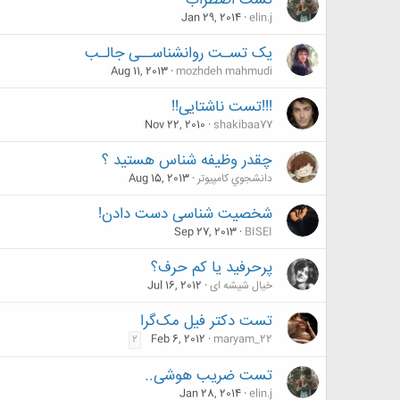
تست اضطراب
Jan 29, 2014
elin.j
یک تسـت روانشناســی جالـب
Aug 11, 2013
mozhdeh mahmudi
!!!تست ناشتایی!!
Nov 22, 2010
shakibaa77
چقدر وظیفه شناس هستید ؟
دانشجوي كامپيوتر
Aug 15, 2013
شخصیت شناسی دست دادن!
Sep 27, 2013
BISEI
پرحرفید یا کم حرف؟
خیال شیشه ای
Jul 16, 2012
تست دکتر فیل مک‌گرا
Feb 6, 2012
maryam_22
2
تست ضریب هوشی..
Jan 28, 2014
elin.j