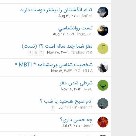
کدام انگشتتان را بیشتر دوست دارید
Aug 31, 2011
!AnGel!
تست روانشناسي
Aug 27, 2009
linux_0011
مغز شما چند ساله است ؟؟ (تست)
F
Nov 28, 2009
farshad1365
6
5
4
شخصیت شناسی،پرسشنامه * MBTI *
Nov 15, 2013
P O U R I A
شرطی شدن مغز
پ
پانيسا
Nov 18, 2014
آدم صبح هستید یا شب ؟
Jul 21, 2013
mani24
2
چه حسی داری؟
Jul 29, 2011
Ussef