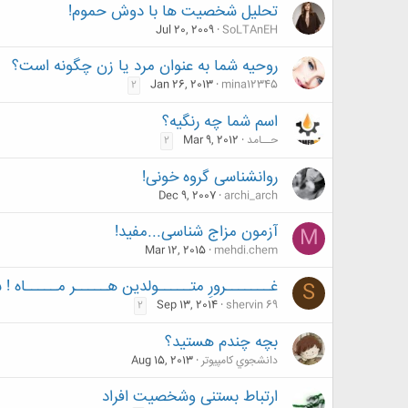
تحلیل شخصیت ها با دوش حموم!
Jul 20, 2009
SoLTAnEH
روحيه شما به عنوان مرد يا زن چگونه است؟
Jan 26, 2013
mina12345
2
اسم شما چه رنگیه؟
حــامد
Mar 9, 2012
2
روانشناسی گروه خونی!
Dec 9, 2007
archi_arch
آزمون مزاج شناسی...مفید!
M
Mar 12, 2015
mehdi.chem
غـــــــرورِ متـــــولدین هـــــر مـــــاه ! 
S
Sep 13, 2014
shervin 69
2
بچه چندم هستید؟
دانشجوي كامپيوتر
Aug 15, 2013
ارتباط بستنی وشخصیت افراد