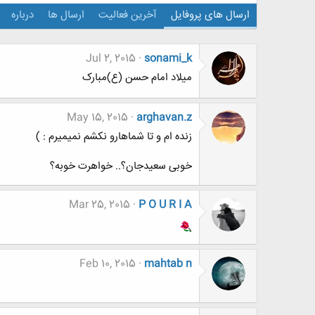
ارسال های پروفایل
آخرین فعالیت
ارسال ها
درباره
Jul 2, 2015
sonami_k
میلاد امام حسن (ع)مبارک
May 15, 2015
arghavan.z
زنده ام و تا شماهارو نکشم نمیمیرم : )
خوبی سعیدجان؟.. خواهرت خوبه؟
Mar 25, 2015
P O U R I A
Feb 10, 2015
mahtab n