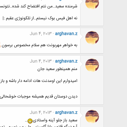
شرمنده سعید..من نتم افتضاح کند شده..نتونس
نه اهل فیس بوک نیستم..از تلکونوژی عقبم :|
Jun 4, 2013
arghavan.z
به خواهر مهربونت هم سلام مخصوص برسون
Jun 4, 2013
arghavan.z
منم همینطور سعید جان
امیدوارم این اومدنت هات ادامه دار باشه و باز
دیدن دوستان قدیم همیشه موجبات خوشحالی
Jun 4, 2013
arghavan.z
سعید باز جلو آینه واستادی
..
آره دیگه قانون باشگاست... ولی من نمیرم...ن