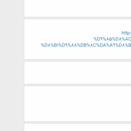
htt
%D9%85%D8%AC
%D8%B1%D9%88%DB%8C%DA%A9%D8%B