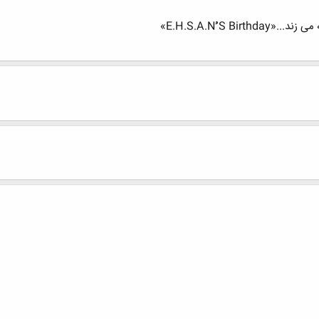
E.H.S.A.Nُُُ »