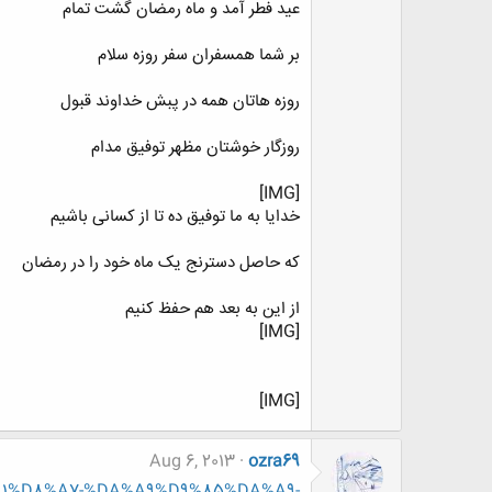
عید فطر آمد و ماه رمضان گشت تمام
بر شما همسفران سفر روزه سلام
روزه هاتان همه در پبش خداوند قبول
روزگار خوشتان مظهر توفیق مدام
[IMG]
خدایا به ما توفیق ده تا از کسانی باشیم
که حاصل دسترنج یک ماه خود را در رمضان
از این به بعد هم حفظ کنیم
[IMG]
[IMG]
Aug 6, 2013
ozra69
D9%81%D8%A7-%DA%A9%D9%85%DA%A9-