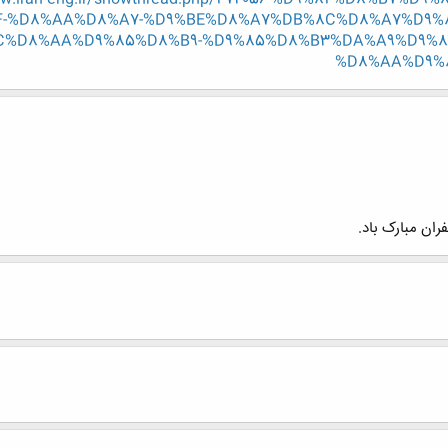
-%D8%AA%D8%A7-%D9%BE%D8%A7%DB%8C%D8%A7%D9%8
C%D8%AA%D9%85%D8%B9-%D9%85%D8%B3%DA%A9%D9%8
%D8%AA%D9%
ان مبارک باد.