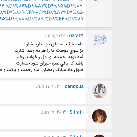
6-%D9%86%D8%A7%D9%85%D9%87-
8%D9%86%DB%8C-%D8%A7%D9%85-
85%D9%88%D9%85-%D8%B4%D9%87
Jul 9, 2013
ozra69
ماه مبارک آمد، اي دوستان بشارت
کز سوي دوست ما را هر دم رسد اشارت
آمد نويد رحمت، اي دل ز خواب برخيز
باشد که باقي عمر، جبران شود خسارت
حلول ماه مبارک رمضان، ماه رحمت و برکت و غفر
Jun 17, 2013
canopus
Jun 17, 2013
S i s i l