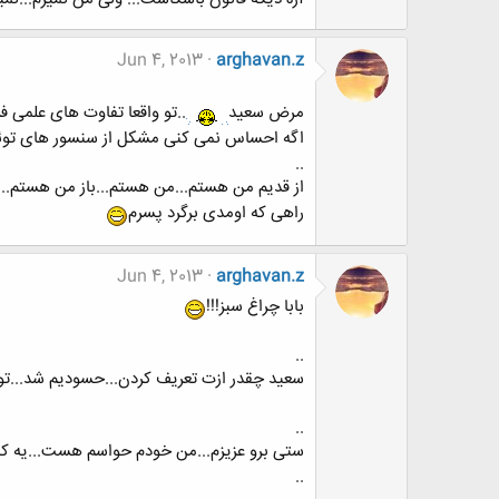
Jun 4, 2013
arghavan.z
مرض سعید
..تو واقعا تفاوت های علمی
اگه احساس نمی کنی مشکل از سنسور های توئ
..
از قدیم من هستم...من هستم...باز من هستم..
راهی که اومدی برگرد پسرم
Jun 4, 2013
arghavan.z
بابا چراغ سبز!!!
..
سعید چقدر ازت تعریف کردن...حسودیم شد...تو ا
..
ستی برو عزیزم...من خودم حواسم هست...یه کا
..