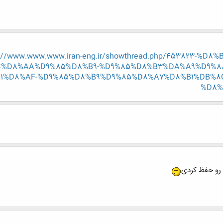
p://www.www.www.iran-eng.ir/showthread.php/453823-
%D8%AA%D9%85%D8%B9-%D9%85%D8%B3%DA%A9%D9%8
1%D8%AF-%D9%85%D8%B9%D9%85%D8%A7%D8%B1%DB%8
%D8%
 رو حفظ کردی