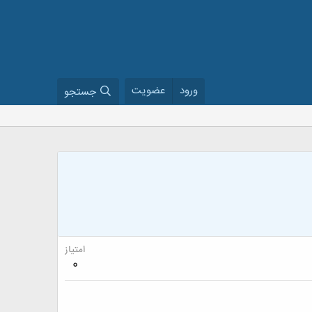
ورود
عضویت
جستجو
امتیاز
0