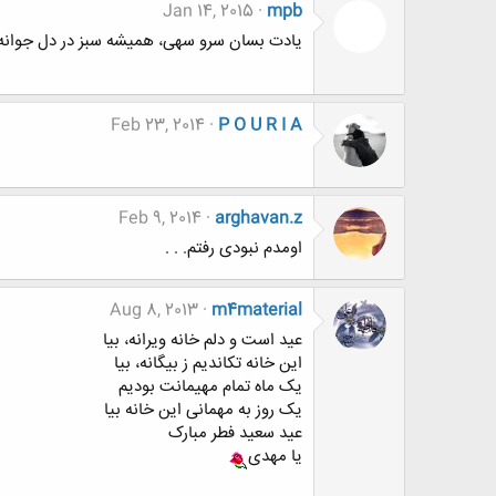
Jan 14, 2015
mpb
یادت بسان سرو سهی، همیشه سبز در دل جوانه می زند...«S Birthday
Feb 23, 2014
P O U R I A
Feb 9, 2014
arghavan.z
اومدم نبودی رفتم. . .
Aug 8, 2013
m4material
عید است و دلم خانه ویرانه، بیا
این خانه تکاندیم ز بیگانه، بیا
یک ماه تمام مهیمانت بودیم
یک روز به مهمانی این خانه بیا
عید سعید فطر مبارک
یا مهدی