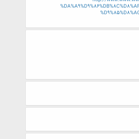
%DA%A9%D9%86%DB%8C%D8%AF
%D9%85%D8%A