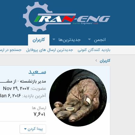
انجمن
جدیدترین‌ها
کاربران
بازدید کنندگان کنونی
جدیدترین ارسال های پروفایل
جستجو در ارس
کاربران
سـعید
مدیر بازنشسته
·
از
مشــــه
عضویت
Nov 29, 2007
آخرین بازدید
Jan 6, 2016
ارسال ها
7,601
پیدا کردن