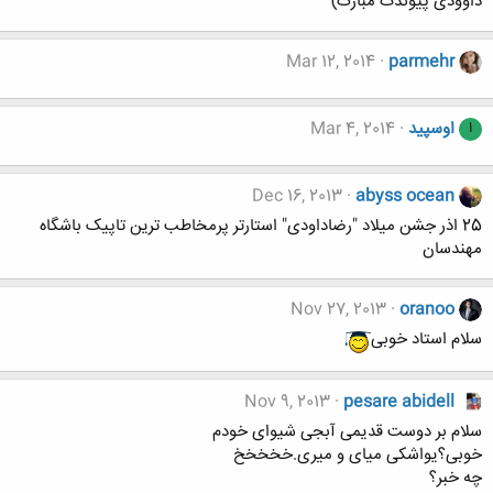
داوودی پیوندت مبارک)
Mar 12, 2014
parmehr
اوسپید
Mar 4, 2014
ا
Dec 16, 2013
abyss ocean
25 اذر جشن میلاد "رضاداودی" استارتر پرمخاطب ترین تاپیک باشگاه
مهندسان
Nov 27, 2013
oranoo
سلام استاد خوبی
Nov 9, 2013
pesare abidell
سلام بر دوست قدیمی آبجی شیوای خودم
خوبی؟یواشکی میای و میری.خخخخخ
چه خبر؟