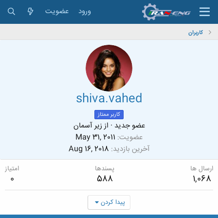
ورود
عضویت
کاربران
shiva.vahed
کاربر ممتاز
عضو جدید
·
از
زیر آسمان
عضویت
May 31, 2011
آخرین بازدید
Aug 16, 2018
ارسال ها
پسندها
امتیاز
0
588
1,068
پیدا کردن