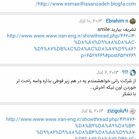
http://www.esmaeilhasanzadeh.blogfa.com/
Jul 10, 2013
Ebrahim n
تشریف بیارید:smile:
http://www.www.www.iran-eng.ir/showthread.php/462014-
%D8%A7%D9%88%D8%AC-
%D9%87%DB%8C%D8%AC%D8%A7%D9%86?
p=6527669#post6527669
?!؟
Jul 6, 2013
از شرکت رانی خواهشمندم یه در هم زیر قوطی بذاره واسه راحت تر
خوردن اون تیکه آخرش…
با تشکر
Jul 5, 2013
zizigolu91
http://www.www.www.iran-eng.ir/showthread.php/461776-
%D8%B9%DA%A9%D8%B3-
%D9%86%D9%88%D8%B4%D8%AA%D9%87-