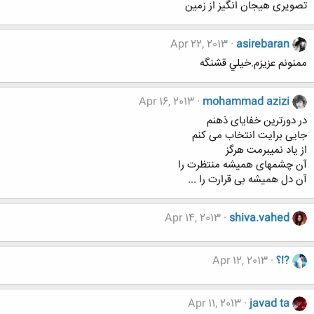
تصویری هیجان انگیز از زمین
Apr 22, 2013
asirebaran
ممنونم عزيزم.خيلي قشنگه
Apr 16, 2013
mohammad azizi
در دورترين خفايای ذهنم
جايی برايت انتخاب می کنم
از یاد نمیبرمت هرگز
آن چشمهای هميشه منتظرت را
آن دل هميشه بی قرارت را ...
Apr 14, 2013
shiva.vahed
?!؟
Apr 12, 2013
Apr 11, 2013
javad ta