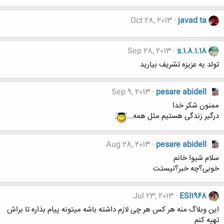
Oct 28, 2013
javad ta
Sep 28, 2013
s.1.8.1.18
تولد یه عزیزه تشریف بیارید
Sep 9, 2013
pesare abidell
ممنون شکر خدا
درگیر زندگی هستیم مثل همه...
Aug 28, 2013
pesare abidell
سلام شیوا خانم
خوبی؟چه خبر؟نیستت
Jul 23, 2013
ESI1968
این وبلاگ منه هر کس هر چی لازم داشته باشه میتونه پیام بذاره تا براش
تهیه کنم