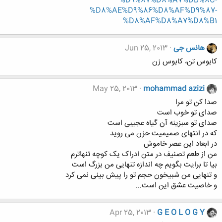
%D9%87%D8%A7%DB%8C-
%D8%AE%D9%86%D8%AF%D9%87-
%D8%AF%D8%A7%D8%B1
هانس جی
Jun 25, 2013
کابوس تن، کابوس زن
May 25, 2013
mohammad azizi
صدا کن تو مرا
صدای تو خوب است
صدای تو سبزینه آن گیاه عجیبی است
که در انتهای صمیمیت حزن می روید
در ابعاد این عصر خاموش
من از طعم تصنیف در متن ادراک یک کوچه تنهاترم
بیا تا برایت بگویم چه اندازه تنهایی من بزرگ است
و تنهایی من شبیخون حجم تو را پیش بینی نمی کرد
و خاصیت عشق این است...
Apr 25, 2013
G E O L O G Y