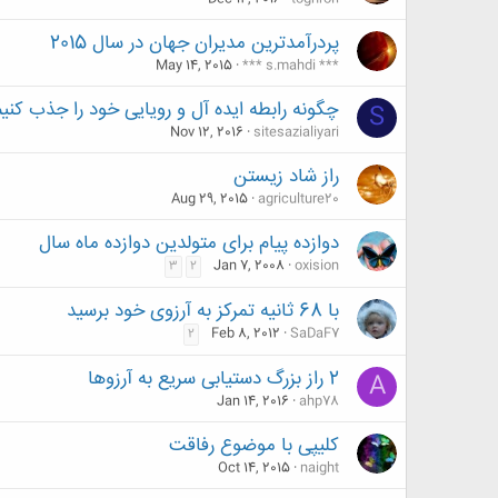
پردرآمدترین مدیران جهان در سال 2015
May 14, 2015
*** s.mahdi ***
چگونه رابطه ایده آل و رویایی خود را جذب کنی
S
Nov 12, 2016
sitesazialiyari
راز شاد زیستن
Aug 29, 2015
agriculture20
دوازده پیام برای متولدین دوازده ماه سال
Jan 7, 2008
oxision
3
2
با 68 ثانیه تمرکز به آرزوی خود برسید
Feb 8, 2012
SaDaF7
2
2 راز بزرگ دستیابی سریع به آرزوها
A
Jan 14, 2016
ahp78
کلیپی با موضوع رفاقت
Oct 14, 2015
naight