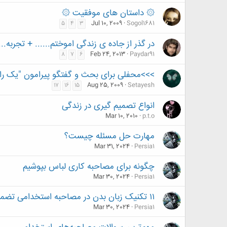
۞ داستان های موفقیت ۞
Jul 10, 2009
Sogol1681
5
4
3
در گذر از جاده ی زندگی اموختم...... + تجربه....
Feb 24, 2013
Paydar91
8
7
6
>>>محفلی برای بحث و گفتگو پیرامون "یک راز 
Aug 25, 2009
Setayesh
17
16
15
انواع تصمیم گیری در زندگی
Mar 10, 2010
p.t.o
مهارت حل مسئله چیست؟
Mar 31, 2024
Persia1
چگونه برای مصاحبه کاری لباس بپوشیم
Mar 30, 2024
Persia1
۱۱ تکنیک‌ زبان بدن در مصاحبه استخدامی تضمین قبولی در مصاحبه
Mar 30, 2024
Persia1