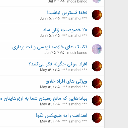
Jul 7, 2015
modir banoo
لطفا مُسترس نباشید!
Jun 25, 2015
*** s.mahdi ***
20 خصوصيتِ زنان شاد
Jun 25, 2015
*** s.mahdi ***
تکنیک های خلاصه نویسی و نت برداری
Jun 25, 2015
modir banoo
افراد موفق چگونه فکر می‌کنند؟
May 14, 2015
*** s.mahdi ***
ویژگی های افراد خلاق
May 14, 2015
*** s.mahdi ***
بهانه‌هایی که مانع رسیدن شما به آرزوهایتان 
May 14, 2015
*** s.mahdi ***
اهدافت را به هیچکس نگو!
May 14, 2015
*** s.mahdi ***