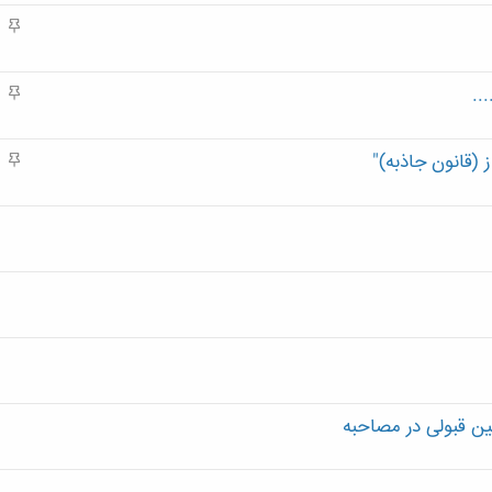
م
م
ه
م
..
م
ه
م
(قانون جاذبه)"
م
ه
م