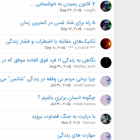
7 قانون رسیدن به خوشبختی ...
Sep 22, 2015
naight
۵ راه برای شاد شدن در کمترین زمان
Sep 12, 2015
naight
تکنیک‌های مقابله با اضطراب و فشار زندگی
Sep 10, 2015
*** s.mahdi ***
نگاهی به زندگی ۱۱ فرد فوق العاده موفق که در زندگی شکست های سختی را تجربه کرده اند.
Aug 30, 2015
MaRaL.arch
چرا برخی مردم بی وقفه در زندگی "شانس" می
Jul 30, 2015
modir banoo
ﭼﮕﻮﻧﻪ ﺍﻧﺴﺎﻥ ﺑﺮﺗﺮﻱ ﺑﺎﺷﻴﻢ ؟
Jul 30, 2015
modir banoo
با درایت به جنگ قضاوت بروید
Nov 6, 2011
Persia1
مهارت های زندگی