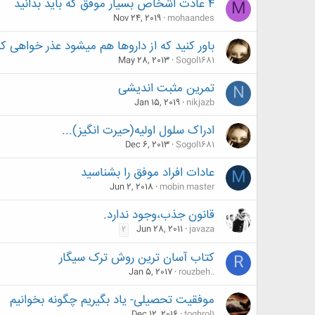
۴ عادت اشخاص بسیار موفق که باید بدانید
M
Nov 24, 2019
mohaandes
باور کنید که از داروها هم میشود عذر خواهی کر
May 28, 2013
Sogol1681
تمرین مثبت اندیشی
N
Jan 15, 2019
nikjazb
ادراک سلول اولیه(حیرت انگیز)...
Dec 6, 2013
Sogol1681
عادات افراد موفق را بشناسید
M
Jun 2, 2018
mobin master
قانون جذب،وجود ندارد.
Jun 28, 2011
javaza
2
کتاب آسان ترین روش ترک سیگار
R
Jan 5, 2017
rouzbeh..
موفقیت تحصیلی- یاد بگیریم چگونه بخوانیم
Dec 12, 2016
toghrol1