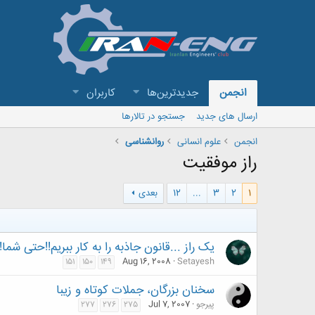
انجمن
جدیدترین‌ها
کاربران
ارسال های جدید
جستجو در تالارها
انجمن
علوم انسانی
روانشناسی
راز موفقیت
1
2
3
...
12
بعدی
یک راز ...قانون جاذبه را به کار ببریم!!حتی شما!!
Aug 16, 2008
Setayesh
151
150
149
سخنان بزرگان، جملات کوتاه و زیبا
پیرجو
Jul 7, 2007
277
276
275