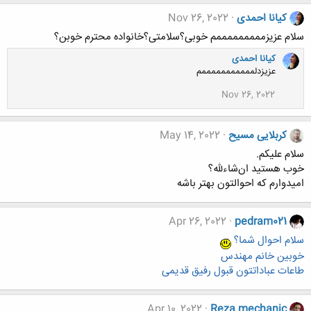
کیانا احمدی
Nov 26, 2022
سلام عزیزمممممممممم خوبی؟سلامتی؟خانواده محترم خوبن؟
کیانا احمدی
عزیزدلمممممممممممم
Nov 26, 2022
کربلایی مسیح
May 14, 2022
سلام علیکم.
خوب هستید ان‌شاءلله؟
امیدوارم که احوالتون بهتر باشه
Apr 26, 2022
pedram021
سلام احوال شما؟
خوبین خانم مهندس
طاعات عباداتتون قبول رفیق قدیمی
Apr 10, 2022
Reza mechanic