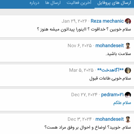
ارسال های پروفایل
آخرین فعالیت
ارسال ها
درباره
Jan 29, 2026
Reza mechanic
سلام خوبین ؟ خداقوت ؟ ااینورا پیداتون میشه هنوز ؟
Nov 6, 2025
mohandeseit
سلامت باشید.
**آگاهدخت**
Mar 5, 2025
سلام.خوبی.طاعات قبول
Dec 27, 2024
pedram021
سلام علکم
Dec 3, 2024
mohandeseit
سلام. خوبید؟ اوضاع و احوال بر وفق مراد هست؟