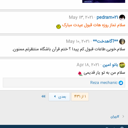
May 13, 2021
pedram021
سلام نماز روزه هات قبول عیدت مبارک
**آگاهدخت**
May 10, 2021
سلام.خوبی.طاعات قبول.کم پیدا ؟ ختم قرآن باشگاه منتظرتم.ممنون.
بانو امین
Apr 18, 2021
سلام من به تو یار قدیمی
و
Reza mechanic
ا
ک
آخر
1 از 431
بعدی
ن
ش
ه
ا
کاربران
: