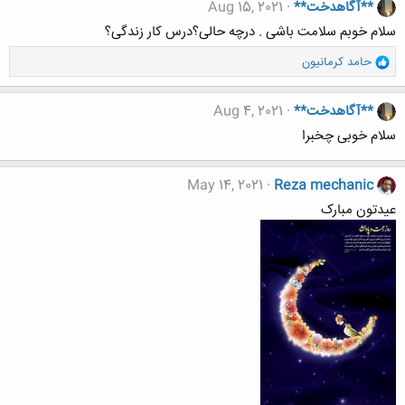
**آگاهدخت**
Aug 15, 2021
سلام خوبم سلامت باشی . درچه حالی؟درس کار زندگی؟
و
حامد کرمانیون
ا
ک
ن
**آگاهدخت**
Aug 4, 2021
ش
سلام خوبی چخبرا
ه
ا
:
May 14, 2021
Reza mechanic
عیدتون مبارک