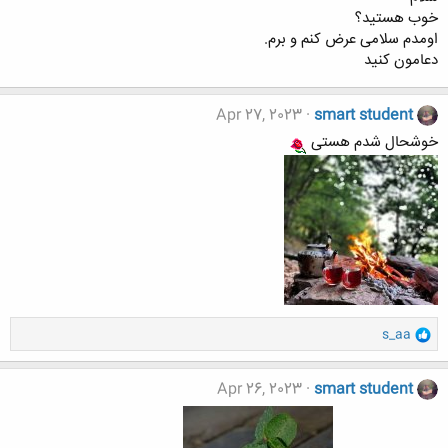
خوب هستید؟
اومدم سلامی عرض کنم و برم.
دعامون کنید
Apr 27, 2023
smart student
خوشحال شدم هستی
و
s_aa
ا
ک
ن
Apr 26, 2023
smart student
ش
ه
ا