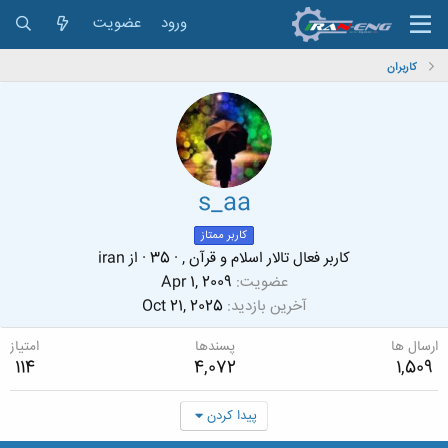
ورود
عضویت
کاربران
s_aa
کاربر ممتاز
کاربر فعال تالار اسلام و قرآن ,
·
35
·
از
iran
عضویت
Apr 1, 2009
آخرین بازدید
Oct 21, 2025
ارسال ها
پسندها
امتیاز
114
4,072
1,509
پیدا کردن