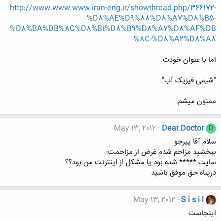
http://www.www.www.iran-eng.ir/showthread.php/366172-
%D8%AE%D9%88%D8%A7%D8%B5-
%D8%BA%DB%8C%D8%B1%D8%B9%D8%A7%D8%AF%DB
%8C-%D8%A2%D8%A8
اما با عنوان خودت.
"شیمی فیزیک آب"
ممنون میشم.
May 13, 2012
Dear.Doctor
D
سلام آقا پیرجو
ببخشید مزاحم شدم غرض از مزاحمت:
سایت ***** شده بود یا مشکل از اینترنت من بود؟؟
درپناه حق موفق باشید
May 13, 2012
S i s i l
اینجاست