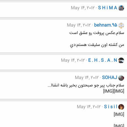
May 14, 2012
S H i M A
May 14, 2012
behnam.95
سلام.عكس پروفت رو عشق است
من كشته اون سليقت هستم:دي
May 14, 2012
E . H . S . A . N
May 14, 2012
SOHAJ
سلام جناب پیر جو صبحتون بخیر باشه انشاا...
[IMG][IMG]
May 14, 2012
S i s i l
[IMG]
[IMG]