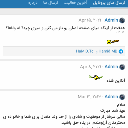
ارسال های پروفایل
آخرین فعالیت
ارسال ها
درباره
Apr 15, 2021
Admin
هدفت از اینکه میای صفحه اصلی رو باز می کنی و میری چیه؟ نه واقعا؟
و
Hamid MB
و
HaMiD.TcI
ا
ک
ن
Apr 8, 2021
Admin
ش
ه
آنلاین شده
ا
:
Mar 21, 2013
Admin
سلام
عید شما مبارک
سالی سرشار از موفقیت و شادی را از خداوند متعال برای شما و خانواده ی
محترمتان آرزومندم. در پناه حق باشید.