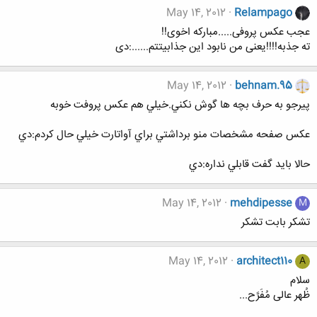
ن
May 14, 2012
Relampago
ش
عجب عکس پروفی.....مبارکه اخوی!!
ه
ته جذبه!!!!یعنی من نابود این جذابیتتم......:دی
ا
:
May 14, 2012
behnam.95
پيرجو به حرف بچه ها گوش نكني.خيلي هم عكس پروفت خوبه
عكس صفحه مشخصات منو برداشتي براي آواتارت خيلي حال كردم:دي
حالا بايد گفت قابلي نداره:دي
May 14, 2012
mehdipesse
M
تشکر بابت تشکر
May 14, 2012
architect110
A
سلام
ظُهر عالی مُفَرَّح...