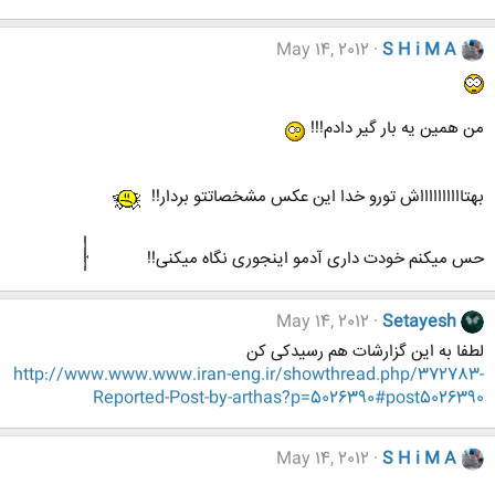
May 14, 2012
S H i M A
من همین یه بار گیر دادم!!!
بهتااااااااااش تورو خدا این عکس مشخصاتتو بردار!!
حس میکنم خودت داری آدمو اینجوری نگاه میکنی!!
May 14, 2012
Setayesh
لطفا به این گزارشات هم رسیدکی کن
http://www.www.www.iran-eng.ir/showthread.php/372783-
Reported-Post-by-arthas?p=5026390#post5026390
May 14, 2012
S H i M A