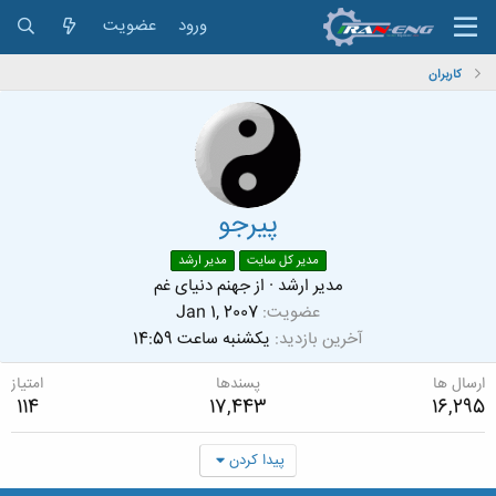
ورود
عضویت
کاربران
پیرجو
مدیر کل سایت
مدیر ارشد
مدیر ارشد
·
از
جهنم دنیای غم
عضویت
Jan 1, 2007
آخرین بازدید
یکشنبه ساعت 14:59
ارسال ها
پسندها
امتیاز
114
17,443
16,295
پیدا کردن