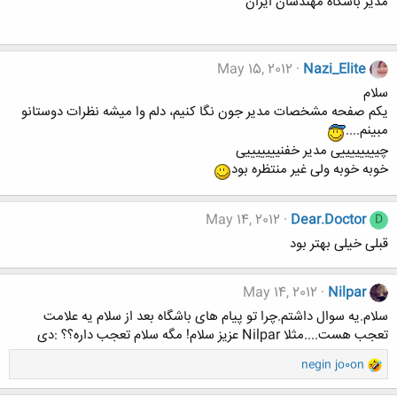
مدیر باشگاه مهندسان ایران
May 15, 2012
Nazi_Elite
سلام
یکم صفحه مشخصات مدیر جون نگا کنیم، دلم وا میشه نظرات دوستانو
مبینم....
چییییییییی مدیر خفنیییییییی
خوبه خوبه ولی غیر منتظره بود
May 14, 2012
Dear.Doctor
D
قبلی خیلی بهتر بود
May 14, 2012
Nilpar
سلام.یه سوال داشتم.چرا تو پیام های باشگاه بعد از سلام یه علامت
تعجب هست....مثلا Nilpar عزیز سلام! مگه سلام تعجب داره؟؟ :دی
و
negin jo0on
ا
ک