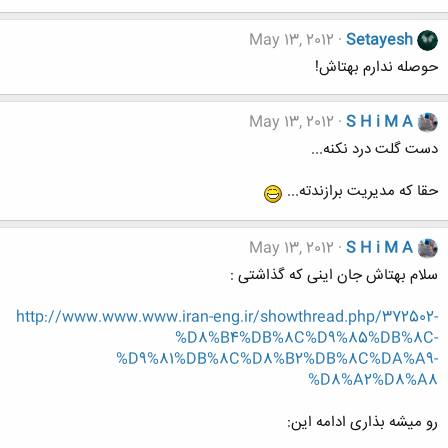
May 13, 2012
Setayesh
حوصله ندارم بهتاش!
May 13, 2012
S H i M A
دست گلت درد نکنه...
حقا که مدیریت برازندته...
May 13, 2012
S H i M A
سلام بهتاش جان اینی که گذاشتی :
http://www.www.www.iran-eng.ir/showthread.php/372502-
%D8%B4%DB%8C%D9%85%DB%8C-
%D9%81%DB%8C%D8%B2%DB%8C%DA%A9-
%D8%A2%D8%A8
رو میشه بذاری ادامه این: