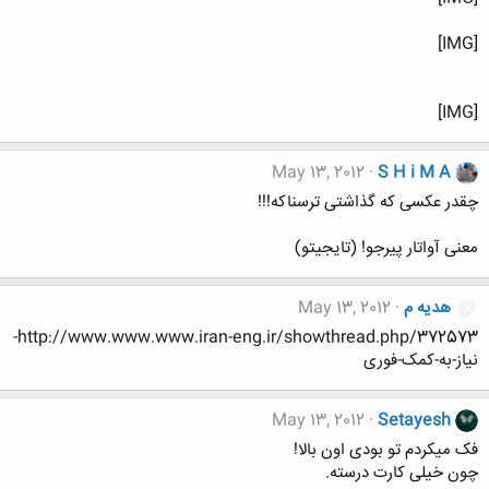
[IMG]
[IMG]
May 13, 2012
S H i M A
چقدر عکسی که گذاشتی ترسناکه!!!
معنی آواتار پیرجو! (تایجیتو)
هدیه م
May 13, 2012
http://www.www.www.iran-eng.ir/showthread.php/372573-
نیاز-به-کمک-فوری
May 13, 2012
Setayesh
فک میکردم تو بودی اون بالا!
چون خیلی کارت درسته.