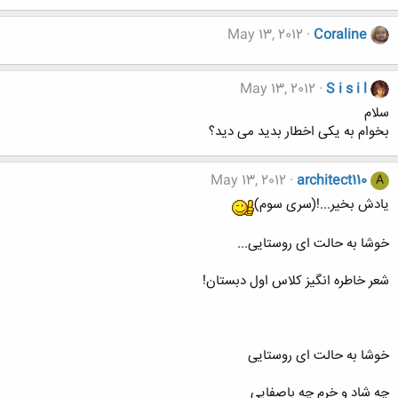
May 13, 2012
Coraline
May 13, 2012
S i s i l
سلام
بخوام به یکی اخطار بدید می دید؟
May 13, 2012
architect110
A
یادش بخیر...!(سری سوم)
خوشا به حالت ای روستایی...
شعر خاطره انگیز کلاس اول دبستان!
خوشا به حالت ای روستایی
چه شاد و خرم چه باصفایی