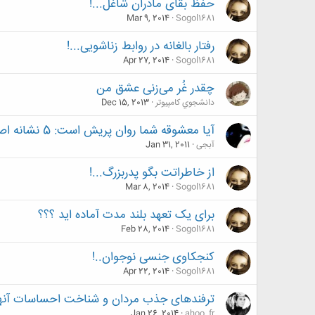
حفظ بقای مادران شاغل...!
Mar 9, 2014
Sogol1681
رفتار بالغانه در روابط زناشویی...!
Apr 27, 2014
Sogol1681
چقدر غُر می‌زنی عشق من
دانشجوي كامپيوتر
Dec 15, 2013
آيا معشوقه شما روان پريش است: 5 نشانه اصلي (( حتما بخونید دوستان ))
آبجی
Jan 31, 2011
از خاطراتت بگو پدربزرگ...!
Mar 8, 2014
Sogol1681
برای یک تعهد بلند مدت آماده اید ؟؟؟
Feb 28, 2014
Sogol1681
کنجکاوی جنسی نوجوان..!
Apr 22, 2014
Sogol1681
ترفندهای جذب مردان و شناخت احساسات آنه
Jan 26, 2014
ahoo_fr