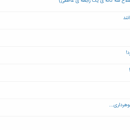
ضلاع سه گانه ی یک رابطه ی عاطفی)
نند
!
هرداری...