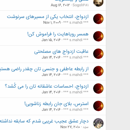
Aug 16, 2012
Sogol1681
ازدواج، انتخاب یکی از مسیرهای سرنوشت
Nov 1, 2009
*** s.mahdi ***
همسر رویاهایت را فراموش کن!
Jan 15, 2016
*** s.mahdi ***
عاقبت ازدواج‌ های مصلحتی
Jan 14, 2016
*** s.mahdi ***
از رابطه عاطفی و جنسی تان چقدر راضی هستی
Jan 14, 2016
*** s.mahdi ***
ازدواج، احساسات عاشقانه تان را می کُشد؟
Jan 14, 2016
*** s.mahdi ***
استرس، بلای جان رابطه زناشویی!
Jan 14, 2016
*** s.mahdi ***
دچار عشق عجیب غریبی شدم که سابقه نداشته 
سیّد
Nov 27, 2010