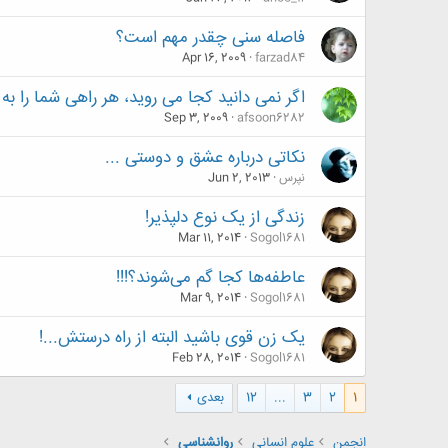
فاصله سنی چقدر مهم است؟
Apr 16, 2009
farzad84
اگر نمی دانید کجا می روید، هر راهی شما را به
Sep 3, 2009
afsoon6282
نکاتی درباره عشق و دوستی ...
نپرس
Jun 2, 2013
زندگی از یک نوع دلپذیر!
Mar 11, 2014
Sogol1681
عاطفه‌ها کجا گم می‌شوند؟!!!
Mar 9, 2014
Sogol1681
یک زن قوی باشید البته از راه درستش...!
Feb 28, 2014
Sogol1681
1
2
3
...
12
بعدی
انجمن
علوم انسانی
روانشناسی