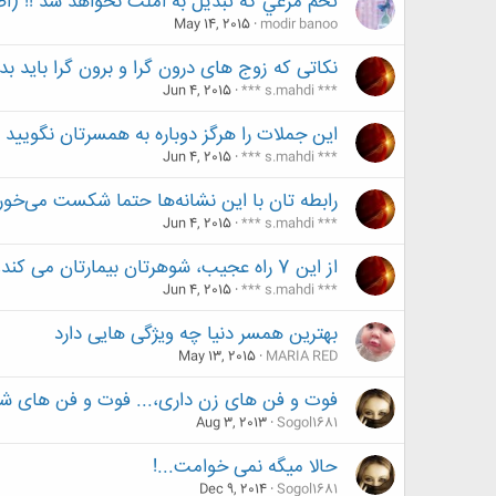
تخم مرغي كه تبديل به املت نخواهد شد !! (ا
May 14, 2015
modir banoo
نکاتی که زوج های درون گرا و برون گرا باید بدا
Jun 4, 2015
*** s.mahdi ***
این جملات را هرگز دوباره به همسرتان نگویید
Jun 4, 2015
*** s.mahdi ***
رابطه تان با این نشانه‌ها حتما شکست می‌خورد
Jun 4, 2015
*** s.mahdi ***
از این 7 راه عجیب، شوهرتان بیمارتان می کند!
Jun 4, 2015
*** s.mahdi ***
بهترین همسر دنیا چه ویژگی هایی دارد
May 13, 2015
MARIA RED
فوت و فن های زن داری،... فوت و فن های شو
Aug 3, 2013
Sogol1681
حالا میگه نمی خوامت...!
Dec 9, 2014
Sogol1681