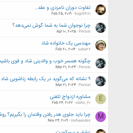
تفاوت دوران نامزدی و عقد..
Feb 25, 2019
Sogol1681
چرا نوجوان شما به شما گوش نمی‌دهد؟
Apr 10, 2025
Persia1
مهندسی یک خانواده شاد
Feb 20, 2014
saba27
چگونه همسر خوب و والدینی شاد و قوی باشیم
Mar 21, 2024
Persia1
۹ نشانه که می‌گوید در یک رابطه زناشویی شاد و سالم هستید
Mar 21, 2024
Persia1
مشاوره ازدواج تلفنی
E
Feb 24, 2022
elahe_70
چرا باید جلوی هدر رفتن وقتمان را بگیریم؟ 
M
Nov 24, 2019
mohaandes
عشق و بیسکویت