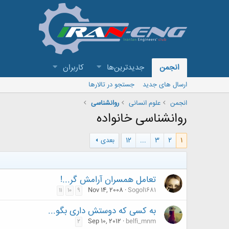
انجمن
جدیدترین‌ها
کاربران
ارسال های جدید
جستجو در تالارها
انجمن
علوم انسانی
روانشناسی
روانشناسی خانواده
1
2
3
...
12
بعدی
تعامل همسران آرامش گر...!
Nov 14, 2008
Sogol1681
11
10
9
به کسی که دوستش داری بگو...
Sep 10, 2012
belfi_mnm
2