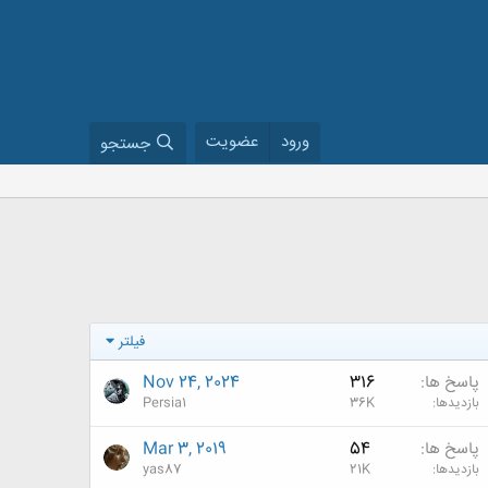
ورود
عضویت
جستجو
فیلتر
پاسخ ها
316
Nov 24, 2024
بازدیدها
36K
Persia1
پاسخ ها
54
Mar 3, 2019
بازدیدها
21K
yas87