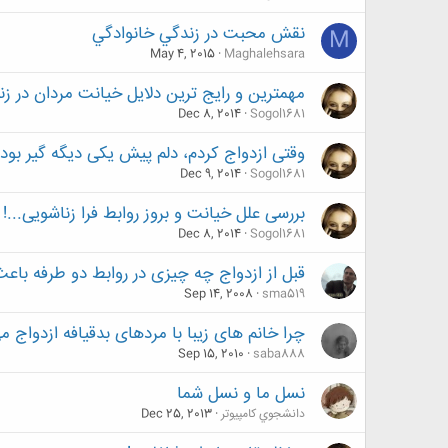
نقش محبت در زندگي خانوادگي
M
May 4, 2015
Maghalehsara
مهمترین و رایج ترین دلایل خیانت مردان در ز
Dec 8, 2014
Sogol1681
وقتی ازدواج کردم، دلم پیش یکی دیگه گیر بود..
Dec 9, 2014
Sogol1681
بررسی علل خیانت و بروز روابط فرا زناشویی...!
Dec 8, 2014
Sogol1681
قبل از ازدواج چه چیزی در روابط دو طرفه با
Sep 14, 2008
sma519
چرا خانم های زیبا با مردهای بدقیافه ازدواج می
Sep 15, 2010
saba888
نسل ما و نسل شما
دانشجوي كامپيوتر
Dec 25, 2013