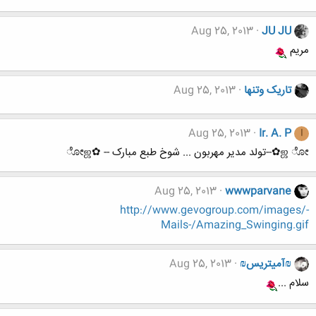
Aug 25, 2013
JU JU
مریم
تاریک وتنها
Aug 25, 2013
Aug 25, 2013
Ir. A. P
I
ஜ ೋ✿--تولد مدیر مهربون ... شوخ طبع مبارک -- ✿ೋஜ
Aug 25, 2013
wwwparvane
http://www.gevogroup.com/images/-
Mails-/Amazing_Swinging.gif
₪آمیتریس₪
Aug 25, 2013
سلام ...