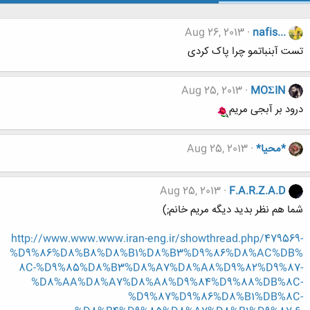
Aug 26, 2013
nafis...
تست آبنباتمو چرا پاک کردی
Aug 25, 2013
MOΣIN
درود بر آبجی مریم
*محیا*
Aug 25, 2013
Aug 25, 2013
F.A.R.Z.A.D
شما هم نظر بدید دیگه مریم خانم;)
http://www.www.www.iran-eng.ir/showthread.php/479569-
%D9%86%D8%B8%D8%B1%D8%B3%D9%86%D8%AC%DB%
8C-%D9%85%D8%B3%D8%A7%D8%A8%D9%82%D9%87-
%D8%AA%D8%A7%D8%A8%D9%84%D9%88%DB%8C-
%D9%87%D9%86%D8%B1%DB%8C-