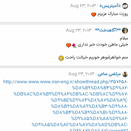
₪آمیتریس₪
Aug 23, 2013
روزت مبارک عزیزم
**آگاهدخت**
Aug 23, 2013
سلام
خیلی ماهی خودت خبر نداری
منم خواهرشوهر خوبیم خیالت راحت
مرتضی ساعی
Aug 23, 2013
http://www.www.www.iran-eng.ir/showthread.php/357658-
%D8%B9%D8%B4%D9%82-
%DB%8C%D8%B9%D9%86%DB%8C-%DB%8C%D9%87-
%D9%BE%D9%84%D8%A7%DA%A9(-
%D8%B9%DA%A9%D8%B3-%D9%88-
%D8%B4%D8%B9%D8%B1-%D9%88-
%D9%85%D8%AA%D9%86-
%D9%85%D8%AF%D8%A7%D8%AD%DB%8C-