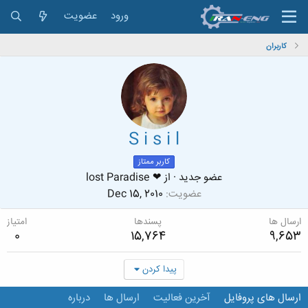
ورود
عضویت
کاربران
S i s i l
کاربر ممتاز
عضو جدید
·
از
❤ lost Paradise
عضویت
Dec 15, 2010
ارسال ها
پسندها
امتیاز
0
15,764
9,653
پیدا کردن
ارسال های پروفایل
آخرین فعالیت
ارسال ها
درباره