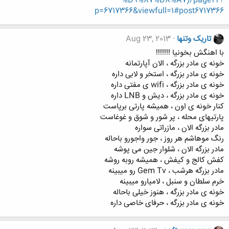
%D9%87%D8%A7)/page22?
p=6717366&viewfull=1#post6717366
تاریک وتنها
Aug 23, 2013
با اهنگش بخونیا !!!!!!!
خونه ی مادر بزرگه ، الان آپارتمانه
خونه ی مادر بزرگه ، استخر و لابی داره
خونه ی مادر بزرگه ، wifi ی مفتی داره
خونه ی مادر بزرگه ، دیش و LNB داره
کنار خونه ی اون ، همیشه پارتی برپاست
پارتیهای محله ، پر شور و شوق و غوغاست
مادر بزرگه الان ، مازراتی سواره
رنگ موهاشم هر روز ، جور واجورو باحاله
مادر بزرگه الان ، شلوار جین می پوشه
کفش کالج و کیفش ، همیشه روبه روشه
مادر بزرگه هرشب ، Gem Tv رو میبینه
خرم سلطان و سنبل ، لامیارو میبینه
خونه ی مادر بزرگه ، هنوز خیلی باحاله
خونه ی مادر بزرگه ، حرفای خاصی داره