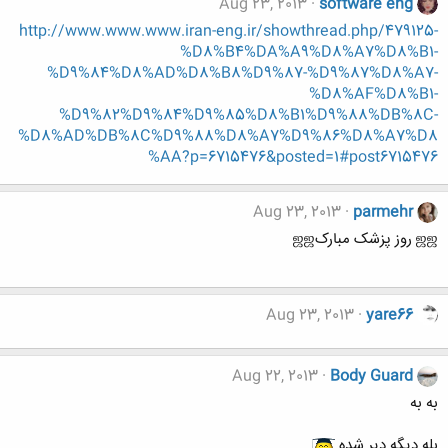
Aug 23, 2013
software eng
http://www.www.www.iran-eng.ir/showthread.php/479125-
%D8%B4%DA%A9%D8%A7%D8%B1-
%D9%84%D8%AD%D8%B8%D9%87-%D9%87%D8%A7-
%D8%AF%D8%B1-
%D9%82%D9%84%D9%85%D8%B1%D9%88%DB%8C-
%D8%AD%DB%8C%D9%88%D8%A7%D9%86%D8%A7%D8
%AA?p=6715476&posted=1#post6715476
Aug 23, 2013
parmehr
ஜஜ روز پزشک مبارکஜஜ
Aug 23, 2013
yare66
Aug 22, 2013
Body Guard
به به
بله دیگه دیر شده