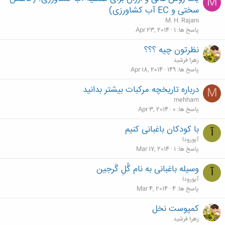
M
سختی و EC آب کشاورزی)
M. H. Rajani
پاسخ ها
1
Apr 23, 2014
نظرتون چیه ؟؟؟
زهرا فرشید
پاسخ ها
149
Apr 18, 2014
درباره تاریخچه مرکبات بیشتر بدانید
M
mehham
پاسخ ها
0
Apr 3, 2014
با کودکان باغبانی کنیم
آ
آیورودا
پاسخ ها
1
Mar 17, 2014
وسیله باغبانی به نام گُلِ گَرجین
آ
آیورودا
پاسخ ها
4
Mar 4, 2014
کمپوست نخل
زهرا فرشید