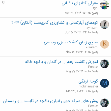
معرفی کتابهای باغبانی
م
ه
fgni
م
پاسخ ها
50
Apr 20, 2014
کودهای آپارتمانی و کشاورزی گابریست (آلکان) 🌱✨
aynaz.m
پاسخ ها
24
Jun 5, 2026
تعیین زمان کاشت سبزی وصیفی
K
k-karami
پاسخ ها
2
Nov 17, 2024
آموزش کاشت زعفران در گلدان و باغچه خانه
Persia1
پاسخ ها
0
Mar 31, 2024
گوجه فرنگی
M
mobin master
پاسخ ها
1
Mar 31, 2024
روش‌ های صرفه جویی آبیاری باغچه در تابستان و زمستان
Persia1
پاسخ ها
0
Mar 31, 2024