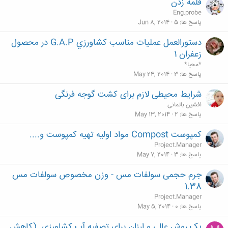
قلمه زدن
Eng.probe
پاسخ ها
5
Jun 8, 2014
دستورالعمل عمليات مناسب كشاورزي G.A.P در محصول
زعفران 1
*محیا*
پاسخ ها
3
May 24, 2014
شرایط محیطی لازم برای کشت گوجه فرنگی
افشین باتمانی
پاسخ ها
2
May 13, 2014
کمپوست Compost مواد اولیه تهیه کمپوست و....
Project.Manager
پاسخ ها
3
May 7, 2014
جرم حجمی سولفات مس - وزن مخصوص سولفات مس
1.38
Project.Manager
پاسخ ها
0
May 5, 2014
یک روش عالی و ارزان برای تصفیه آب کشاورزی. (کاهش