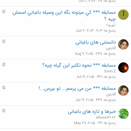
م
پاسخ ها
2K
Oct 1, 2017
مسابقه *** كي ميتونه بگه اين وسيله باغباني اسمش
م
آ
ه
چيه ؟
م
آیورودا
پاسخ ها
603
Jun 2, 2016
دانستنی های باغبانی
م
ه
گلابتون
م
پاسخ ها
238
Aug 9, 2015
مسابقه *** نحوه تکثیر این گیاه چیه؟
م
ه
Sorin Z
م
پاسخ ها
321
Jul 19, 2015
مسابقه *** من می پرسم... تو بپرس...!
م
ه
گلابتون
م
پاسخ ها
437
Jul 19, 2015
خبرها و تازه های باغبانی
م
ه
afsoon6282
م
پاسخ ها
199
May 27, 2015