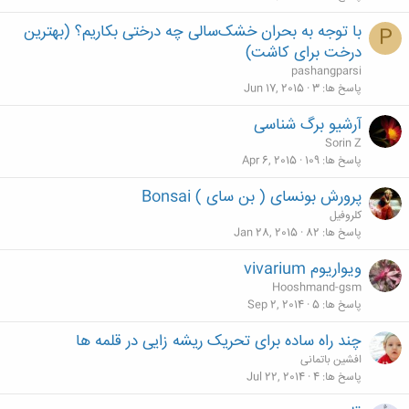
با توجه به بحران خشک‌سالی چه درختی بکاریم؟ (بهترین
P
درخت برای کاشت)
pashangparsi
پاسخ ها
3
Jun 17, 2015
آرشیو برگ شناسی
Sorin Z
پاسخ ها
109
Apr 6, 2015
پرورش بونسای ( بن سای ) Bonsai
کلروفیل
پاسخ ها
82
Jan 28, 2015
ويواريوم vivarium
Hooshmand-gsm
پاسخ ها
5
Sep 2, 2014
چند راه ساده برای تحریک ریشه زایی در قلمه ها
افشین باتمانی
پاسخ ها
4
Jul 22, 2014