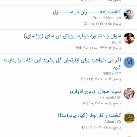
کاشت زعفــــــران در منـــــزل
Project.Manager
پاسخ ها
1
Oct 21, 2021
سوال و مشاوره درباره پرورش بن سای (بونسای)
کلروفیل
پاسخ ها
433
Feb 25, 2018
اگر می خواهید برای اپارتمان گل بخرید این نکات را رعایت
M
کنید
mina71267
پاسخ ها
0
Sep 23, 2017
نمونه سوال ازمون ادواری
Hamzeh856
پاسخ ها
0
Mar 8, 2017
کشت و کار لوفا (گیاه پردرآمد!)
Adnan175
پاسخ ها
21
Mar 7, 2017