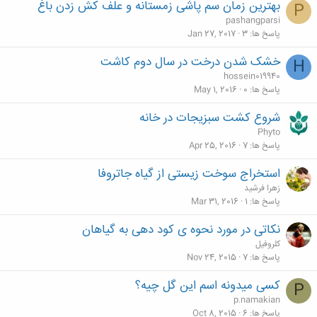
بهترین زمان سم پاشی زمستانه و علف کش زدن باغ
P
pashangparsi
پاسخ ها
3
Jan 27, 2017
خشک شدن درخت در سال دوم کاشت
H
hossein019940
پاسخ ها
0
May 1, 2016
شروع کشت سبزیجات در خانه
Phyto
پاسخ ها
7
Apr 25, 2016
استخراج سوخت زیستی از گیاه جاتروفا
زهرا فرشید
پاسخ ها
1
Mar 31, 2016
نکاتی در مورد نحوه ی کود دهی به گیاهان
کلروفیل
پاسخ ها
7
Nov 24, 2015
کسی میدونه اسم این گل چیه؟
P
p.namakian
پاسخ ها
6
Oct 8, 2015