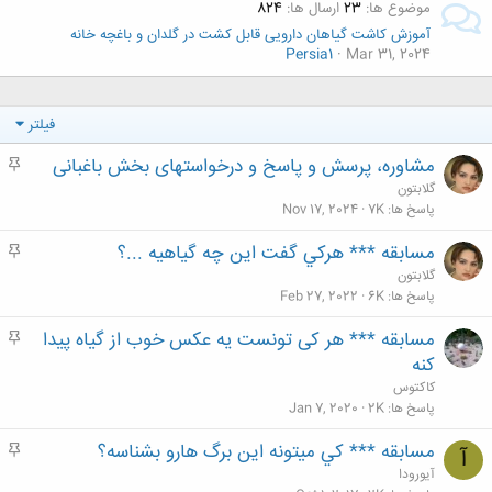
موضوع ها
23
ارسال ها
824
آموزش کاشت گیاهان دارویی قابل کشت در گلدان و باغچه خانه
Persia1
Mar 31, 2024
فیلتر
مشاوره، پرسش و پاسخ و درخواستهای بخش باغبانی
م
ه
گلابتون
م
پاسخ ها
7K
Nov 17, 2024
مسابقه *** هركي گفت اين چه گياهيه ...؟
م
ه
گلابتون
م
پاسخ ها
6K
Feb 27, 2022
مسابقه *** هر کی تونست یه عکس خوب از گیاه پیدا
م
ه
کنه
م
کاکتوس
پاسخ ها
2K
Jan 7, 2020
مسابقه *** كي ميتونه اين برگ هارو بشناسه؟
م
آ
ه
آیورودا