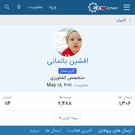
ورود
عضویت
کاربران
افشین باتمانی
کاربر ممتاز
متخصص کشاورزی
عضویت
May 18, 2011
ارسال ها
پسندها
امتیاز
114
2,488
1,306
پیدا کردن
ارسال های پروفایل
آخرین فعالیت
ارسال ها
درباره