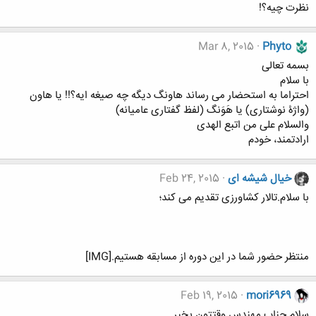
نظرت چیه؟!
Mar 8, 2015
Phyto
بسمه تعالی
با سلام
احتراما به استحضار می رساند هاونگ دیگه چه صیغه ایه؟!! یا هاون
(واژۀ نوشتاری) یا هَوَنگ (لفظ گفتاری عامیانه)
والسلام علی من اتبع الهدی
ارادتمند، خودم
خیال شیشه ای
Feb 24, 2015
با سلام.تالار کشاورزی تقدیم می کند؛
منتظر حضور شما در این دوره از مسابقه هستیم.[IMG]
Feb 19, 2015
mori6969
سلام جناب مهندس وقتتون بخیر