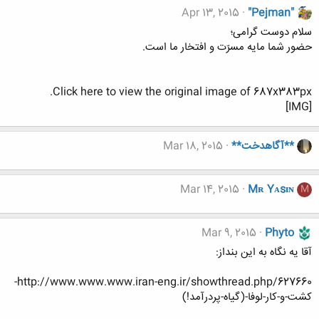
Apr 13, 2015
"Pejman"
سلام دوست گرامی؛
حضور شما مایه مسرّت و افتخار ما است.
Click here to view the original image of 687x383px.
[IMG]
**آگاهدخت**
Mar 18, 2015
Mar 14, 2015
Mʀ Yᴀsɪɴ
M
Mar 9, 2015
Phyto
آقا یه نگاه به این بنداز:
http://www.www.www.iran-eng.ir/showthread.php/627660-
کشت-و-کار-لوفا-(گیاه-پردرآمد!)