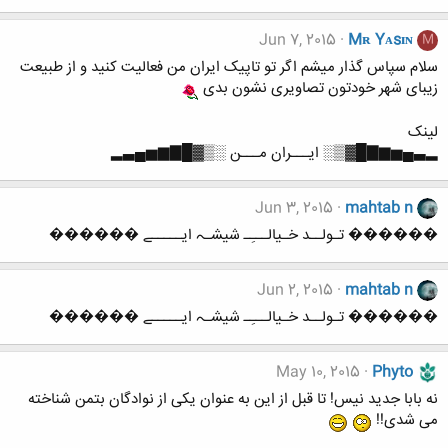
Jun 7, 2015
Mʀ Yᴀsɪɴ
M
سلام سپاس گذار میشم اگر تو تاپیک ایران من فعالیت کنید و از طبیعت
زیبای شهر خودتون تصاویری نشون بدی
لینک
▂▃▄▅▆▇█▓▒░ ایـــران مـــن ░▒▓█▇▆▅▄▃▂
Jun 3, 2015
mahtab n
������ تـولــد خـیالـــِـ شیشـہ ایـــــے ������
Jun 2, 2015
mahtab n
������ تـولــد خـیالـــِـ شیشـہ ایـــــے ������
May 10, 2015
Phyto
نه بابا جدید نیس! تا قبل از این به عنوان یکی از نوادگان بتمن شناخته
می شدی!!