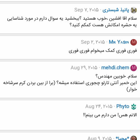
پانیذ شبستری
Sep 7, 2015
سلام اقا افشین ،خوب هستید ؟ببخشید یه سوال دارم در مورد شناسایی
یه حشره امکانش هست کمکم کنید؟
Sep 2, 2015
Mʀ Yᴀsɪɴ
M
فوری فوری کمک میخوام فوری فوری
Aug 29, 2015
mehdi.chem
M
سلام. خوبین مهندس؟
این خمیر آنتی تارلو چجوری استفاده میشه؟ (برا از بین بردن کرم سرشاخه
خوار)
Aug 24, 2015
Phyto
الانم هس! من دارم می بینم!!
*محیا*
Aug 9, 2015