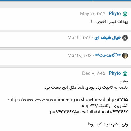
May 20, 2017
Phyto
پیدات نیس اخوی ...!
خیال شیشه ای
Mar 19, 2016
**آگاهدخت**
Mar 18, 2016
Dec 8, 2015
Phyto
سلام
یادمه یه تاپیک زده بودی شما مثل این پست بود:
http://www.www.www.iran-eng.ir/showthread.php/12795-
کشاورزی-ارگانیک/page3?
p=8433667&viewfull=1#post8433667
ولی یادم نمیاد کجا بود!