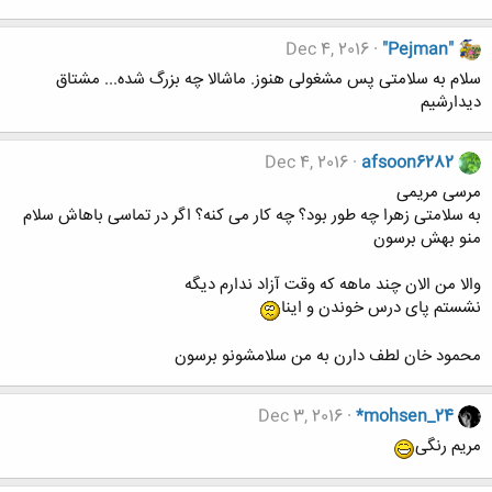
Dec 4, 2016
"Pejman"
سلام به سلامتی پس مشغولی هنوز. ماشالا چه بزرگ شده... مشتاق
دیدارشیم
Dec 4, 2016
afsoon6282
مرسی مریمی
به سلامتی زهرا چه طور بود؟ چه کار می کنه؟ اگر در تماسی باهاش سلام
منو بهش برسون
والا من الان چند ماهه که وقت آزاد ندارم دیگه
نشستم پای درس خوندن و اینا
محمود خان لطف دارن به من سلامشونو برسون
Dec 3, 2016
*mohsen_24
مریم رنگی