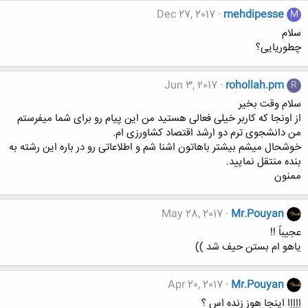
Dec 27, 2017
mehdipesse
M
سلام
چطوریایی؟
Jun 3, 2017
rohollah.pm
R
سلام وقت بخیر
از اونجا که کاربر خیلی فعالی هستید من این پیام رو برای شما میفرستم
من دانشجوی ترم دو ارشد اقتصاد کشاورزی ام.
خوشحال میشم بیشتر باهاتون اشنا شم و اطلاعاتی رو در باره این رشته به
بنده منتقل نمایید.
ممنون
May 28, 2017
Mr.Pouyan
عجیباً !!
یاهو ام بستن حیف شد ))
Apr 20, 2017
Mr.Pouyan
اِاِاِاِا اینجا هوز زنده اس ؟