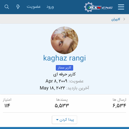
ورود
عضویت
کاربران
kaghaz rangi
کاربر ممتاز
کاربر حرفه ای
عضویت
Apr 8, 2009
آخرین بازدید
May 18, 2022
ارسال ها
پسندها
امتیاز
114
5,533
6,534
پیدا کردن