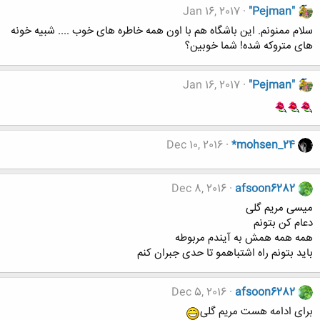
Jan 16, 2017
"Pejman"
سلام ممنونم. این باشگاه هم با اون همه خاطره های خوب .... شبیه خونه
های متروکه شده! شما خوبین؟
Jan 16, 2017
"Pejman"
Dec 10, 2016
*mohsen_24
Dec 8, 2016
afsoon6282
میسی مریم گلی
دعام کن بتونم
همه همه همش به آیندم مربوطه
باید بتونم راه اشتباهمو تا حدی جبران کنم
Dec 5, 2016
afsoon6282
برای ادامه هست مریم گلی