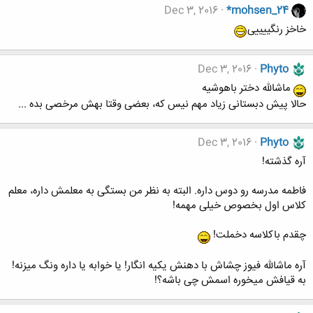
Dec 3, 2016
*mohsen_24
خاخز رنگییییی
Dec 3, 2016
Phyto
ماشالله دختر باهوشیه
حالا پیش دبستانی زیاد مهم نیس که، بعضی وقتا بهش مرخصی بده ...
Dec 3, 2016
Phyto
آره گذشته!
فاطمه مدرسه رو دوس داره. البته به نظر من بستگی به معلمش داره، معلم
کلاس اول بخصوص خیلی مهمه!
چقدم باکلاسه دخملت!
آره ماشالله فیوز چشاش با دهنش یکیه انگار! یا خوابه یا داره ونگ میزنه!
به قیافش میخوره اسمش چی باشه؟!