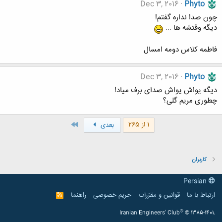
Dec 3, 2016
Phyto
چون صدا نداره گفتم!
دیگه وقتشه ها ...
فاطمه کلاس دومه امسال
Dec 3, 2016
Phyto
دیگه یواش یواش صدای برف میاد!
چطوری مریم گلی؟
آخر
1 از 265
بعدی
کاربران
Persian
ارتباط با ما
قوانین و مقرّرات
حریم خصوصی
راهنما
R
S
S
®
Iranian Engineers' Club
© 1385-1401.