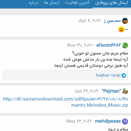
ارسال های پروفایل
آخرین فعالیت
ارسال ها
درباره
محـسن ز
Apr 8, 2021
،،،
Nov 30, 2020
afsoon6282
سلام مریم جان ممنون تو خوبی؟
آره اینجا چندین بار مدلش عوض شده
آره هنوز برخی دوستان قدیمی هستن اینجا
و
kaghaz rangi
ا
ک
ن
Jun 29, 2019
"Pejman"
ش
http://dl1.sarzamindownload.com/sdlftpuser03/97/08/01/Ro
ه
mantic.Melodies_Music.zip
ا
:
May 22, 2019
mehdipesse
M
سلام و درود