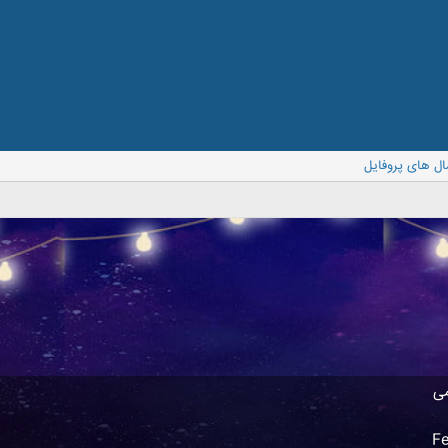
ال های پروفایل
می
Fe