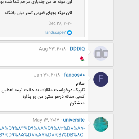
اون موقه ها من چندباری مزاحم شما شده بود
الان دیگه بچهای قدیمی کمتر میان باشگاه
Dec 28, 2020
و
landscape3
ا
ک
ن
Aug 23, 2018
DDDIQ
ش
ه
ا
:
Jan 30, 2018
fanoos80
F
سلام
تاپیک درخواست مقالات به حالت نیمه تعطیل د
کسی مقاله درخواستی من رو بذاره.
متشکرم
May 13, 2017
universite
D9%8A%D9%84%D9%8A%D9%83%D8%A7-
B9%D9%85%D8%A7%D8%B1%DB%8C-