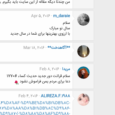
من چندتا دیگه مقاله از این سایت باید بگیرم
Apr 5, 2016
m_daraie
سلام
سال نو مبارک
با ارزوی بهترینها برای شما در سال جدید
**آگاهدخت**
Mar 18, 2016
مریدا
Feb 8, 2016
سلام قرائت دور جدید حدیث کساء #1770
دعا برای مردم یمن فراموش نشود
Feb 4, 2016
ALIREZA.F.1988
D9%84%D8%AF-%D9%BE%D8%B1%DB%8C-
87%D8%AA%D8%B1%DB%8C%D9%86-
D9%87-(-%D8%A8%D8%AF%D9%88-