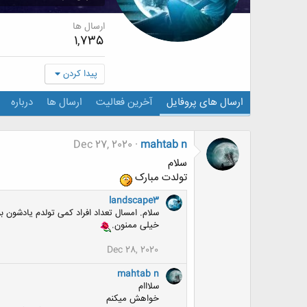
ارسال ها
1,735
پیدا کردن
ارسال های پروفایل
آخرین فعالیت
ارسال ها
درباره
Dec 27, 2020
mahtab n
سلام
تولدت مبارک
landscape3
سلام. امسال تعداد افراد کمی تولدم یادشون بو
خیلی ممنون.
Dec 28, 2020
mahtab n
سلااام
خواهش میکنم