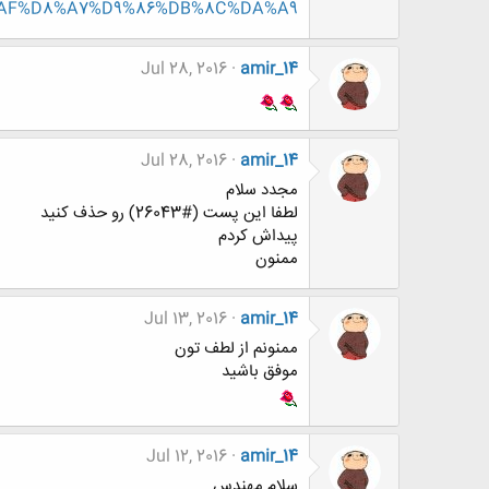
AF%D8%A7%D9%86%DB%8C%DA%A9
Jul 28, 2016
amir_14
Jul 28, 2016
amir_14
مجدد سلام
لطفا این پست (#26043) رو حذف کنید
پیداش کردم
ممنون
Jul 13, 2016
amir_14
ممنونم از لطف تون
موفق باشید
Jul 12, 2016
amir_14
سلام مهندس