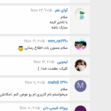
آوای علم
Nov 22, 2015
سلام
با تاخیر البته
مبارک باشه
Nov 19, 2015
mm_ce1990
سلام ممنون بات اطلاع رسانی
لیمویی
Nov 16, 2015
کلیک: عظمت خدا: )
Nov 11, 2015
mahdi 1370
M
سلام
میخواستم نام کاربری ام رو عوض کنم .امکا
پروانه شیمی دان
Nov 10, 2015