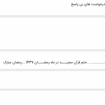
... ...ختم قرآن مجیــــد در ماه رمضــــان 1437 ...رمضان مبارک