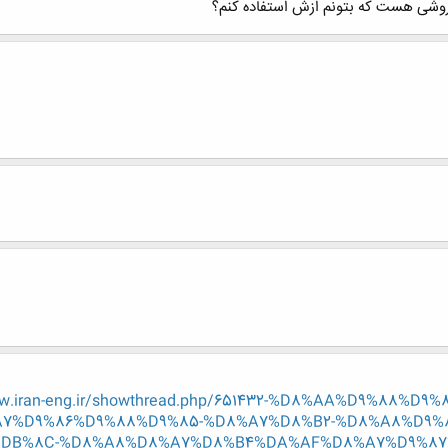
. روشی هست که بتونم ازش استفاده کنم؟
ww.iran-eng.ir/showthread.php/651432-%D8%AA%D9%88%
7%D9%86%D9%88%D9%85-%D8%A7%D8%B2-%D8%A8%D9%
DB%8C-%D8%A8%D8%A7%D8%B4%DA%AF%D8%A7%D9%87%