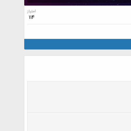
امتیاز
114