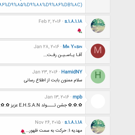
6%D9%85%D9%88%D9%86%DB%8C)
Feb 2, 2016
s.1.8.1.18
Jan 28, 2016
Mʀ Yᴀsɪɴ
M
آقـا یـاسـیـن رفـت...
Jan 23, 2016
HamidNY
H
سلام ممنون بابت از اطلاع رسانی
Jan 13, 2016
mpb
✿.✿.✿ جشن تــــولد E.H.S.A.N عزیز ✿.✿.✿
Nov 26, 2015
s.1.8.1.18
مهدیه 1: حرکت به سمت ظهور...