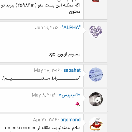
اگه ممکنه این پست منو ( #25984) ببرید تو درخواست های بی پاسخ
ممنون
Jun 19, 2016
"ALPHA"
ممنونم ازتون:gol:
May 28, 2016
sabahat
"صــــــــــراط مستقــــــــــــــــیــم". .............
₪آمیتریس₪
May 8, 2016
Apr 30, 2016
arjomand
سلام. ممنونبابت مقاله از en.cnki.com.cn