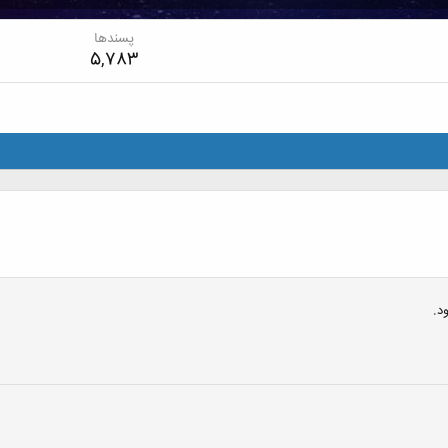
پسندها
5,783
د.