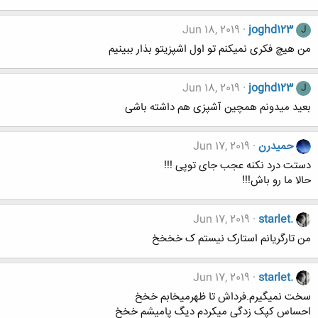
Jun 18, 2019
joghd123
J
من هیچ فکری نمیکنم تو اول اشپزیتو بذار ببینیم
Jun 18, 2019
joghd123
J
بعید میدونم همچین آشپزی هم داشته باشی
حميدرن
Jun 17, 2019
دستت درد نکنه عجب جای توپی !!!
حالا ما رو باش!!!
Jun 17, 2019
starlet.
من تارگریانم استارک نیستم ک خخخخ
Jun 17, 2019
starlet.
سخت نمیگیرم.فرداش تا ظهرمیخابم خخخ
احساس کپک زدگی میکردم دیگ پامیشم خخخ