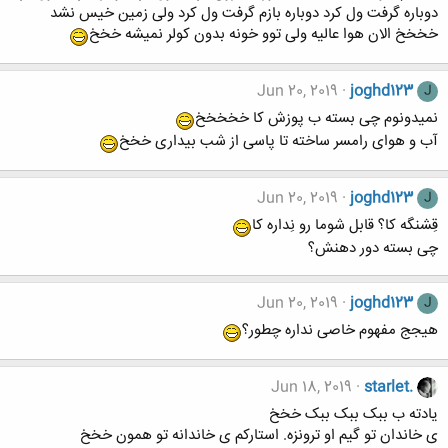
دوباره گرفت ول کرد دوباره بازم گرفت ول کرد ولی زمین خیس نشد
خخخخ الان هوا عالیه ولی توو خونه بدون کولر نمیشه خخخ
Jun 20, 2019
joghd123
J
نمیدونوم چی بسته ب پوزش کا خخخخخ
آب و هوای رامسر ساخته تا پاسی از شب بیداری خخخ
Jun 20, 2019
joghd123
J
قِشنگه کا؟ قابل شوما رو نِداره کا
چی بسته دور دهنش؟
Jun 20, 2019
joghd123
J
هیجج مفهوم خاصی نداره چطور؟
Jun 18, 2019
starlet.
یادته ب ببک ببک ببک خخخ
ی خاندان تو گیم او ترونزه. استارکم ی خاندانه تو همون خخخ