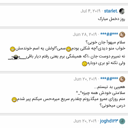
Jul 4, 2019
starlet.
روز دخمل مبارک
Jun 28, 2019
***##***
سلام میهوآ جان خوبی؟
خواب منو دیدی؟چه شکلی بودم
سمی؟اولش یه اسم خوندمش
نه نمیرم دوست جان ،اگه همیشگی برم یعنی رفتم دیار باقی
ولی نکنه تو بری دوباره
Jun 20, 2019
***##***
هعییی بد نیستم...
سلامتی خودش همه چیزه^_^
منم روزای عمرو میگذرونم چقدرم سریع میره،حس میکنم پیر شدم
درس میخونی؟
Jun 20, 2019
joghd123
J