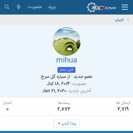
ورود
عضویت
کاربران
mihua
کاربر ممتاز
عضو جدید
·
از
سیاره گل سرخ
عضویت
Jul 18, 2014
آخرین بازدید
Jan 21, 2020
ارسال ها
پسندها
امتیاز
0
2,872
2,719
پیدا کردن