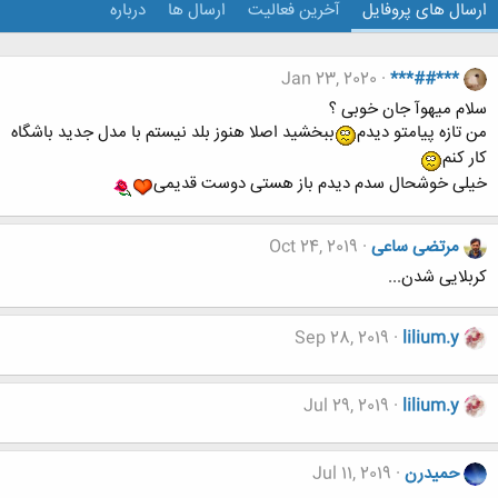
ارسال های پروفایل
آخرین فعالیت
ارسال ها
درباره
Jan 23, 2020
***##***
سلام میهوآ جان خوبی ؟
من تازه پیامتو دیدم
ببخشید اصلا هنوز بلد نیستم با مدل جدید باشگاه
کار کنم
خیلی خوشحال سدم دیدم باز هستی دوست قدیمی
مرتضی ساعی
Oct 24, 2019
کربلایی شدن...
Sep 28, 2019
lilium.y
Jul 29, 2019
lilium.y
حميدرن
Jul 11, 2019