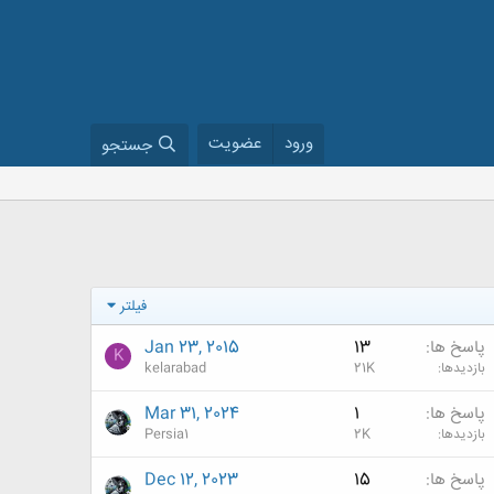
ورود
عضویت
جستجو
فیلتر
پاسخ ها
13
Jan 23, 2015
K
بازدیدها
21K
kelarabad
پاسخ ها
1
Mar 31, 2024
بازدیدها
2K
Persia1
پاسخ ها
15
Dec 12, 2023