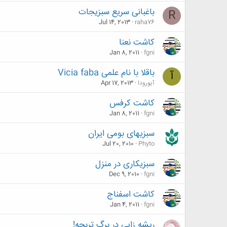
باغبانی سریع سبزیجات
R
Jul 14, 2013
raha76
کاشت نعنا
Jan 8, 2011
fgni
باقلا با نام علمی Vicia faba
آ
آیورودا
Apr 17, 2013
کاشت کرفس
Jan 8, 2011
fgni
سبزیهای بومی ایران
Jul 20, 2010
Phyto
سبزیکاری در منزل
Dec 9, 2010
fgni
کاشت اسفناج
Jan 4, 2011
fgni
ریشه زایی در برگ تربچه!