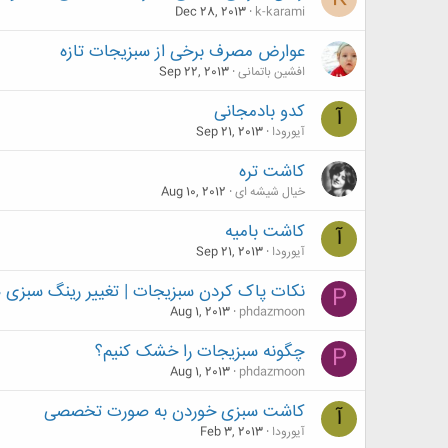
Dec 28, 2013
k-karami
عوارض مصرف برخی از سبزیجات تازه
افشین باتمانی
Sep 22, 2013
کدو بادمجانی
آ
آیورودا
Sep 21, 2013
کاشت تره
خیال شیشه ای
Aug 10, 2012
کاشت بامیه
آ
آیورودا
Sep 21, 2013
نکات پاک کردن سبزیجات | تغییر رینگ سبزی ه
P
Aug 1, 2013
phdazmoon
چگونه سبزیجات را خشک کنیم؟
P
Aug 1, 2013
phdazmoon
کاشت سبزی خوردن به صورت تخصصی
آ
آیورودا
Feb 3, 2013