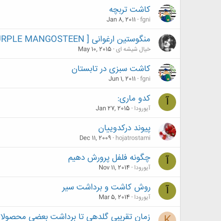
کاشت تربچه
Jan 8, 2011
fgni
منگوستین ارغوانی [ PURPLE MANGOSTEEN]
خیال شیشه ای
May 10, 2015
کاشت سبزی در تابستان
Jun 1, 2011
fgni
کدو ماری:
آ
آیورودا
Jan 27, 2015
پیوند درکدوییان
Dec 11, 2009
hojatrostami
چگونه فلفل پرورش دهیم
آ
آیورودا
Nov 11, 2014
روش کاشت و برداشت سیر
آ
آیورودا
Mar 5, 2014
زمان تقریبی گلدهی تا برداشت بعضی محصولا
K