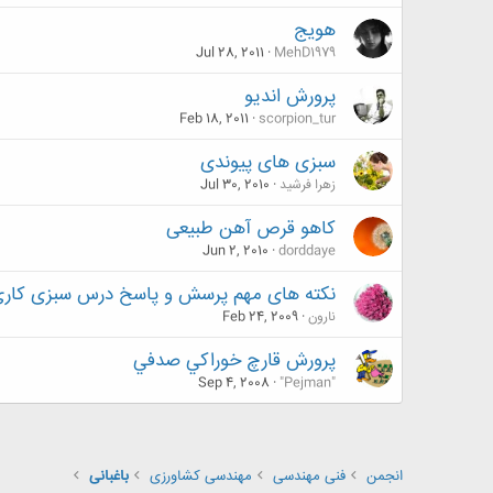
هویج
Jul 28, 2011
MehD1979
پرورش انديو
Feb 18, 2011
scorpion_tur
سبزی های پیوندی
زهرا فرشید
Jul 30, 2010
کاهو قرص آهن طبیعی
Jun 2, 2010
dorddaye
نکته های مهم پرسش و پاسخ درس سبزی کاری
نارون
Feb 24, 2009
پرورش قارچ خوراكي صدفي
Sep 4, 2008
"Pejman"
انجمن
فنی مهندسی
مهندسی کشاورزی
باغبانی