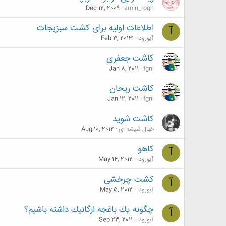
Dec 12, 2009
amin_rogh
اطلاعات اولیه برای کشت سبزیجات
آ
آیورودا
Feb 3, 2013
کاشت جعفری
Jan 8, 2011
fgni
کاشت ريحان
Jan 12, 2011
fgni
کاشت شوید
خیال شیشه ای
Aug 10, 2012
کاهو
آ
آیورودا
May 14, 2012
کشت چرخشی
آ
آیورودا
May 5, 2012
چگونه يك باغچه ارگانيك داشته باشيم؟
آ
آیورودا
Sep 23, 2011