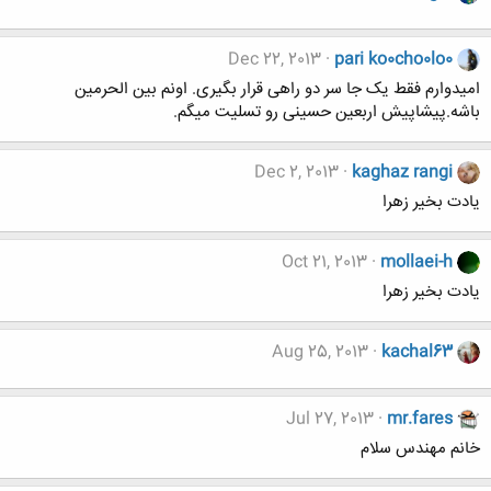
Dec 22, 2013
pari ko0cho0lo0
امیدوارم فقط یک جا سر دو راهی قرار بگیری. اونم بین الحرمین
باشه.پیشاپیش اربعین حسینی رو تسلیت میگم.
Dec 2, 2013
kaghaz rangi
یادت بخیر زهرا
Oct 21, 2013
mollaei-h
یادت بخیر زهرا
Aug 25, 2013
kachal63
Jul 27, 2013
mr.fares
خانم مهندس سلام