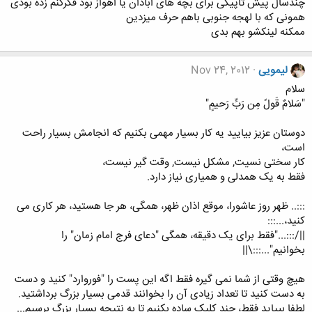
چندسال پیش تاپیکی برای بچه های ابادان یا اهواز بود فکرکنم زده بودی
همونی که با لهجه جنوبی باهم حرف میزدین
ممکنه لینکشو بهم بدی
لیمویی
Nov 24, 2012
سلام
"سَلامٌ قَولً مِن رَبٍّ رَحيمٍ"
دوستان عزیز بیایید یه کار بسیار مهمی بکنیم که انجامش بسیار راحت
است،
کار سختی نسیت, مشکل نیست, وقت گیر نیست،
فقط به یک همدلی و همیاری نیاز دارد.
:::.. ظهر روز عاشورا، موقع اذان ظهر، همگی، هر جا هستید، هر کاری می
کنید،...:::
||/:::..."فقط برای یک دقیقه، همگی "دعای فرج امام زمان" را
بخوانیم"...:::\||
هیچ وقتی از شما نمی گیره فقط اگه این پست را "فوروارد" کنید و دست
به دست کنید تا تعداد زیادی آن را بخوانند قدمی بسیار بزرگ برداشتید.
لطفا بییاید فقط، چند کلیک ساده بکنیم تا به نتیجه بسیار بزرگ برسیم...