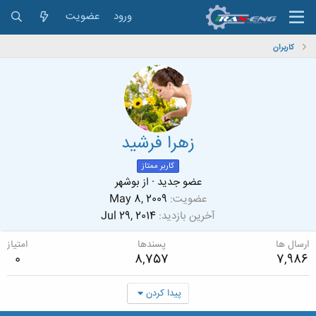
ورود
عضویت
کاربران
زهرا فرشید
کاربر ممتاز
عضو جدید
·
از
بوشهر
عضویت
May 8, 2009
آخرین بازدید
Jul 29, 2014
ارسال ها
پسندها
امتیاز
0
8,757
7,986
پیدا کردن