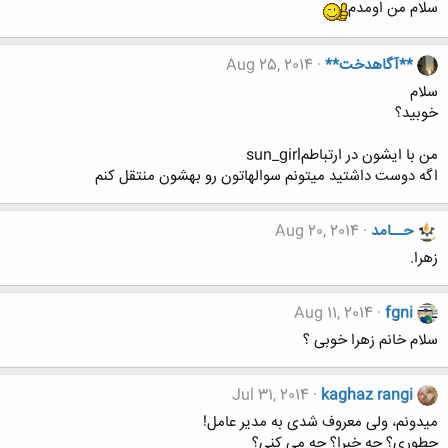
سلام من اومدم
**آگاهدخت**
Aug 25, 2014
سلام
خوبید؟
من با ایشون در ارتباطمsun_girl
اگه دوست داشتید میتونم سوالهاتون رو بهشون منتقل کنم
حــامد
Aug 20, 2014
زهرا.
Aug 11, 2014
fgni
سلام خانم زهرا خوبی ؟
Jul 31, 2014
kaghaz rangi
میدونم، ولی معروف شدی به مدیر عامل!
چطوری؟ چه خبرا؟ چه می کنی؟