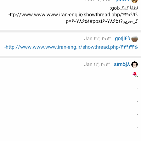
لطفاً کمک:gol:
ttp://www.www.www.iran-eng.ir/showthread.php/430999-
گل-مريم?p=6078651#post6078651
Jan 23, 2013
gorji49
http://www.www.www.iran-eng.ir/showthread.php/429345-
Jan 13, 2013
s1m5j8
.
.
.
.