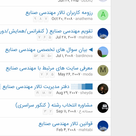
Jun 20, 2015
DDDIQ
رزومه کاربران تالار مهندسی صنایع
A
Oct 20, 2008
anathema
9
8
7
تقویم مهندسی صنایع ( کنفرانس/همایش/دوره 
Jul 28, 2007
mahtabi
7
6
5
◀ بيان سوال های تخصصی مهندسی صنایع
Jul 1, 2008
bardinova
52
51
50
معرفی سایت های مرتبط با مهندسی صنایع
M
May 26, 2007
moda
7
6
5
██▓▒░░ دفتر مدیریت تالار مهندسی صنای
Aug 29, 2007
sheyda
19
18
17
مشاوره انتخاب رشته ( کنکور سراسری)
مستانه.ع
Sep 11, 2008
3
2
قوانین تالار مهندسی صنایع
Feb 4, 2008
mahtabi