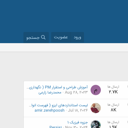
ورود
عضویت
جستجو
ارسال ها
آموزش طراحی و استقرار PM ( نگهداری و تعمیرات پیشگیرانه در واحد های صنعتی)
م
2.7K
Aug 28, 2023
محمدرضا زارعی
ارسال ها
لیست استانداردهای ایزو ( فهرست انواع استانداردهای ISO ) – بخش دوم
8K
amir.zerehpoosh
Jul 18, 2026
ارسال ها
جزوه فیزیک 1
1.9K
Persia1
Nov 30, 2024