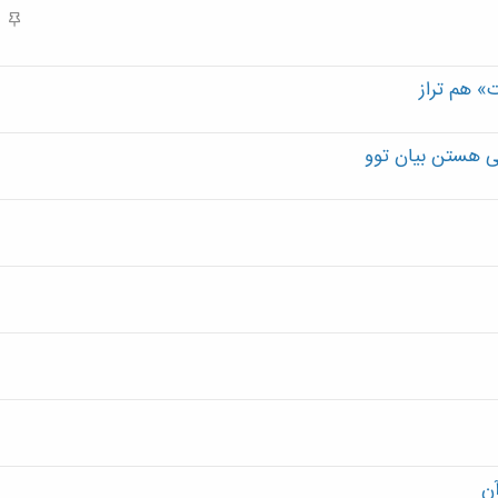
ل
م
م
ش
ه
د
م
ه
ت» هم تراز
ی هستن بیان توو
آن