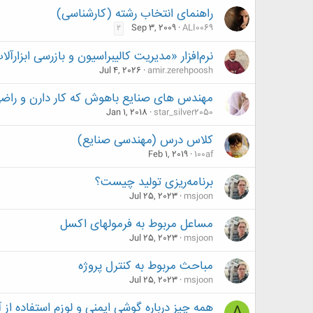
راهنمای انتخاب رشته (کارشناسی)
Sep 3, 2009
ALI0069
2
نرم‌افزار «مدیریت کالیبراسیون و بازرسی ابزارآلا
Jul 4, 2026
amir.zerehpoosh
مهندس های صنایع باهوش که کار دارن و راض
Jan 1, 2018
star_silver2050
کلاس درس (مهندسی صنایع)
Feb 1, 2019
100af
برنامه‌ریزی تولید چیست؟
Jul 25, 2023
msjoon
مساعل مربوط به فرمولهای اکسل
Jul 25, 2023
msjoon
مباحث مربوط به کنترل پروژه
Jul 25, 2023
msjoon
همه چیز درباره گوشی ایمنی و لوزم استفاده از 