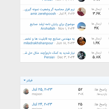
ارسال ها
نرم افزار محاسبه گر وضعیت نمونه گیری پذیرش MIL-STD-414
3.6K
amir.zerehpoosh
Jul 4, 2026
ارسال ها
موضوع برای پایان نامه ارشد صنایع
4K
Arohallah
Nov 1, 2024
ارسال ها
یه مهندس صنایع چه قابلیت ها و تخصص هایی باید داشته باشه تا زودتر جذب بازار کار بشه؟
1.6K
miladrakhshanpour
Jun 18, 2023
ارسال ها
نیاز شدید به کمک دارم(چند مثال حل شده از تحلیل شبکه(ANP) و پروژه آماده از طراحی ایجاد صنایع)
5.8K
Persia1
Dec 3, 2024
فیلتر
پاسخ ها
52
Jul 25, 2023
بازدیدها
30K
msjoon
پاسخ ها
25
Jul 24, 2023