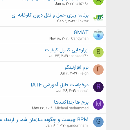
A
Jan 8, 2022
ali5280
برنامه ریزی حمل و نقل درون کارخانه ای
Sep 4, 2021
linktaz
GMAT
Nov 18, 2019
Candyman
ابزارهایی کنترل کیفیت
B
Jul 23, 2019
behzad.f62
نرم افزارلینگو
F
Jul 19, 2019
Fe.gh
درخواست فایل آموزشی IATF
R
Jun 26, 2019
reeza1
برج ها جداکنندها
M
May 26, 2019
Micheal mohammad
BPM چیست و چگونه سازمان شما را ارتقاء میدهد؟
G
Jan 16, 2017
gandomnami