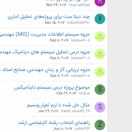
R
Nov 24, 2016
reza.rahmati
چند دیتا ‌ست برای پروژه‌های تحلیل آماری
I
Dec 15, 2017
industrial1370
جزوه سیستم اطلاعات مدیریت (MIS) مهندسی صنایع تالیف استاد سینا لاله
Sep 8, 2017
sanaye20.ir
جزوه درس تحلیل سیستم های دینامیک مهندسی ص
Sep 8, 2017
sanaye20.ir
جزوه ارزیابی کار و زمان مهندسی صنایع استاد سی
Sep 8, 2017
sanaye20.ir
موضوع پروژه درس سیستم داینامیکس
S
Feb 29, 2016
sina.ie
مثال حل شده با نرم تفزار ونسیم
S
Jun 29, 2017
Saeid_yousefi_67
راهنمای انتخاب رشته کارشناسی ارشد
Z
Jun 10, 2017
zohre993