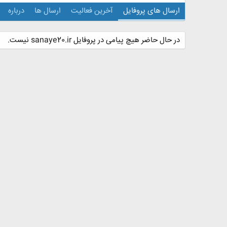
ارسال های پروفایل
آخرین فعالیت
ارسال ها
درباره
در حال حاضر هیچ پیامی در پروفایل sanaye20.ir نیست.