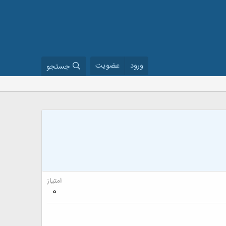
ورود
عضویت
جستجو
امتیاز
0