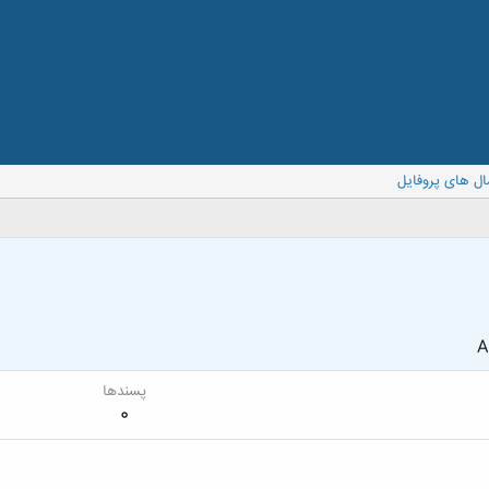
ال های پروفایل
A
پسندها
0