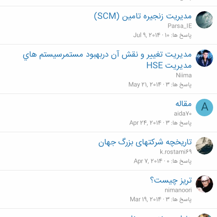
مدیریت زنجیره تامین (SCM)
Parsa_IE
پاسخ ها
10
Jul 9, 2014
مديريت تغيير و نقش آن دربهبود مستمرسيستم هاي
مديريت HSE
Niima
پاسخ ها
3
May 21, 2014
مقاله
A
aida70
پاسخ ها
3
Apr 24, 2014
تاریخچه شرکتهای بزرگ جهان
k.rostami69
پاسخ ها
0
Apr 7, 2014
تریز چیست؟
nimanoori
پاسخ ها
3
Mar 19, 2014