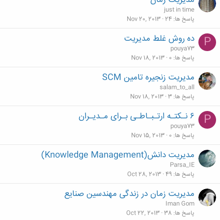
مدیریت زمان
just in time
پاسخ ها
24
Nov 20, 2013
ده روش غلط مدیریت
P
pouya73
پاسخ ها
0
Nov 18, 2013
مدیریت زنجیره تامین SCM
salam_to_all
پاسخ ها
3
Nov 18, 2013
۶ نـکتـه ارتـبـاطـی بـرای مـدیـران
P
pouya73
پاسخ ها
0
Nov 15, 2013
مدیریت دانش(Knowledge Management)
Parsa_IE
پاسخ ها
49
Oct 28, 2013
مدیریت زمان در زندگی مهندسین صنایع
Iman Gom
پاسخ ها
38
Oct 22, 2013