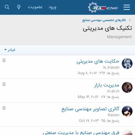
ورود
عضویت
تالارهای تخصصی مهندسی صنایع
تکنيک های مديريتی
Management
فیلتر
حکایت های مدیریتی
م
ه
ie_kiasari
م
پاسخ ها
292
Aug 8, 2017
مدیریت بازار
م
ه
m.ali.m
م
پاسخ ها
117
May 14, 2016
گالری تصاویر مهندسی صنایع
م
ه
Kaizen
م
پاسخ ها
95
Oct 17, 2013
فرق مهندسی صنایع با مدیریت صنعتی