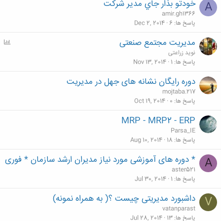
خودتو بذار جاي مدير شركت
A
amir.gh1366
پاسخ ها
6
Dec 2, 2014
مدیریت مجتمع صنعتی
P
o
نوید زراعتی
l
پاسخ ها
1
Nov 13, 2014
l
دوره رایگان نشانه های جهل در مدیریت
mojtaba.217
پاسخ ها
0
Oct 19, 2014
MRP - MRP2 - ERP
Parsa_IE
پاسخ ها
18
Aug 10, 2014
* دوره های آموزشی مورد نیاز مدیران ارشد سازمان * فوری
A
aster521
پاسخ ها
1
Jul 30, 2014
داشبورد مدیریتی چیست ؟( به همراه نمونه)
V
vatanparast
پاسخ ها
13
Jul 28, 2014