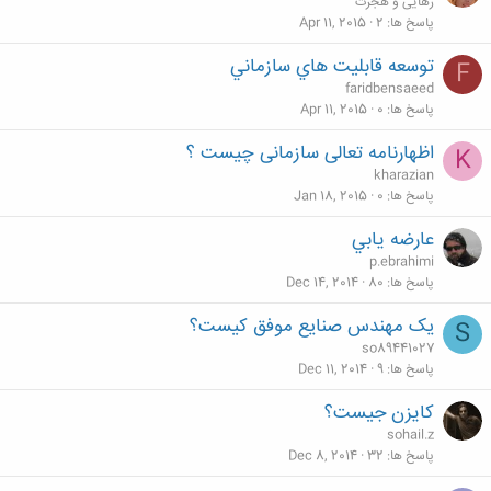
رهایی و هجرت
پاسخ ها
2
Apr 11, 2015
توسعه قابليت هاي سازماني
F
faridbensaeed
پاسخ ها
0
Apr 11, 2015
اظهارنامه تعالی سازمانی چیست ؟
K
kharazian
پاسخ ها
0
Jan 18, 2015
عارضه يابي
p.ebrahimi
پاسخ ها
80
Dec 14, 2014
یک مهندس صنایع موفق کیست؟
S
so89441027
پاسخ ها
9
Dec 11, 2014
كايزن جيست؟
sohail.z
پاسخ ها
32
Dec 8, 2014