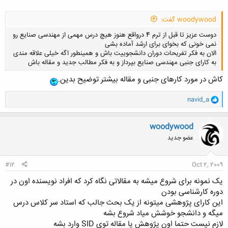
woodywood گفت:
دوست عزیز تا قبل از ترم 4 درواقع هنوز هیچ درس مهمی از مهندسی صنایع رو
نمی خونی که بخوای برای ارشد آماده بشی
الان به فکر تفریحات دوران دانشجوییت باش و همینطور اگه خیلی علاقه مندی
به کارای جنبی مهندسی صنایع بپرداز و به فکر مطالب جدید و مقاله باش
کاش در مورد کارهای جنبی و مقاله بیشتر توضیح بدین.
و
navid_a
کلیک کنید تا باز شود...
ا
ک
ن
woodywood
ش
عضو جدید
ه
ا
:
#12
Oct 2, 2009
یک نمونه برای شروع میشه به مقالاتی نگاه کرد که افراد نویسنده اون در
دوره کارشناسی بودن
این کارای پژوهشی میتونه از یک بحث جالب که استاد سر کلاس درس
میگه و دانشجو خوشش میاد شروع بشه
لازم نیست حتما اون پژوهش یا مقاله توی SID وارد بشه