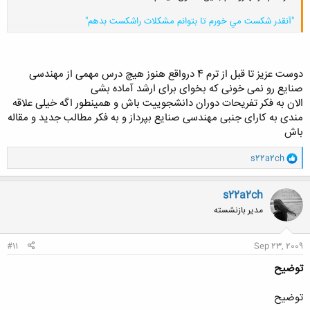
"آنقدر شكست مي خورم تا بتوانم مشكلات راشكست بدهم"
کلیک کنید تا باز شود...
دوست عزیز تا قبل از ترم 4 درواقع هنوز هیچ درس مهمی از مهندسی
صنایع رو نمی خونی که بخوای برای ارشد آماده بشی
الان به فکر تفریحات دوران دانشجوییت باش و همینطور اگه خیلی علاقه
مندی به کارای جنبی مهندسی صنایع بپرداز و به فکر مطالب جدید و مقاله
باش
و
s22a2ch
ا
ک
ن
s22a2ch
ش
مدیر بازنشسته
ه
ا
:
#11
Sep 23, 2009
توضیح
توضیح