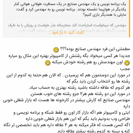
یک برنامه نویس و یک مهندس صنایع در یک مسافرت طولانى هوائى کنار
یکدیگر در هواپیما نشسته بودند. برنامه نویس رو به مهندس کرد و گفت:
مایلى با همدیگر بازى کنیم؟
مهندس که
میخواست استراحت کند محترمانه عذر خواست و رویش را به طرف
پنجره برگرداند و پتو را
روىخودش کشید. برنامه نویس دوباره گفت: بازى
کلیک کنید تا باز شود...
سرگرمکنندهاى است. من از شما یک سوال
میپرسم و اگر شما جوابش را
نمیدانستید
۵
دلار به من بدهید. بعد شما از من یک سوال میکنید
واگر من
جوابش را نمیدانستم من
۵
دلار به شما میدهم. مهندس مجدداً معذرت خواست
مطمئنی این فرد مهندس صنایع بوده؟؟؟
و
چشمهایش را روى هم گذاشت تا خوابش ببرد. این بار، برنامه نویس پیشنهاد
جدیدا هر کسی میخواد بگه رشتش از کامپیوتر بهتره این مثال رو میاره
دیگرى داد. گفت
:
خوب، اگر شما سوال مرا جواب ندادید
۵
دلار بدهید ولى اگر
اون مهندسش رو هم رشته خودش میکنه
من نتوانستم سوال شما را جواب
دهم ٥٠ دلار به شما میدهم. این پیشنهاد
چرت مهندس را پاره کرد و رضایت داد که با برنامه
نویس بازى کند. برنامه
عجب
نویس نخستین سوال را مطرح کرد: «فاصله زمین تا ماه چقدر است؟
»
در مورد این دوستمون هم که پرسیدن . که الان هم حتما یه کدوم از این
رشته ها رو انتخاب کردن باید بگم که
مهندس بدون اینکه کلمهاى بر زبان آورد دست در جیبش کرد و
۵
دلار به برنامه
هر کدوم که علاقه داشته باشید رشته بهتری به حساب میاد.
نویس داد. حالا
نوبت خودش بود. مهندس گفت: «آن چیست که وقتى از تپه
در مورد این دو رشته هم هر2 جزو رشته های خوب هستن.
بالا میرود
۳
پا دارد و وقتى پائین
میآید
۴
پا؟» برنامه نویس نگاه تعجب آمیزى
مهندسی صنایع که کارش بیشتر در کارخونه ها هست که بازار شغلی خوبی
کرد و سپس به سراغ کامپیوتر قابل حملش رفت و
تمام
اطلاعات موجود در آن
را مورد جستجو قرار داد. آنگاه از طریق مودم بیسیم کامپیوترش به
اینترنت
داره
وصل شد و اطلاعات موجود در کتابخانه کنگره آمریکا را هم جستجو کرد. باز هم
ایتی و کامپیوتر هم اگه بازار کار اون رو فقط شبکه و برنامه نویسی و
چیز بدرد
بخورى پیدا نکرد. سپس براى تمام همکارانش پست الکترونیک
طراحی وب بدونیم باید بگم که این هم بازار شغلی خوبی داره
فرستاد و سوال را با آنها در میان
گذاشت و با یکى دو نفر هم گپ
(chat)
زد
اگه کسی هست که فکر میکنه به هر 2 علاقه داره هم باید تخصصی تر نگاه
ولى آنها هم نتوانستند کمکى کنند. بالاخره بعد از
۳
ساعت، مهندس را از خواب
کنه و ببینه به کدوم رشته بیشتر علاقه داره.
بیدار کرد و ٥٠ دلار به او داد. مهندس مودبانه ٥٠ دلار را گرفت و
رویش را