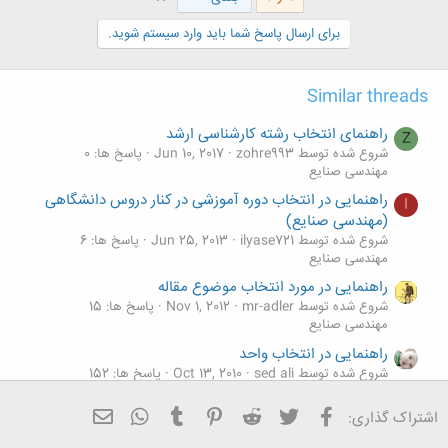
برای ارسال پاسخ شما باید وارد سیستم شوید.
Similar threads
راهنمای انتخاب رشته کارشناسی ارشد
Z
شروع شده توسط zohre993
Jun 10, 2017
پاسخ ها: 0
مهندسی صنایع
راهنمایی در انتخاب دوره آموزشی در کنار دروس دانشگاهی
I
(مهندسی صنایع)
شروع شده توسط ilyase721
Jun 25, 2013
پاسخ ها: 6
مهندسی صنایع
راهنمایی در مورد انتخاب موضوع مقاله
شروع شده توسط mr-adler
Nov 1, 2012
پاسخ ها: 15
مهندسی صنایع
راهنمایی در انتخاب واحد
شروع شده توسط sed ali
Oct 13, 2010
پاسخ ها: 152
مهندسی صنایع
فیسبوک
تویتر
Reddit
Pinterest
Tumblr
ایمیل
WhatsApp
اشتراک گذاری:
مشاوره انتخاب رشته ( کنکور سراسری)
شروع شده توسط مستانه.ع
Sep 11, 2008
پاسخ ها: 73