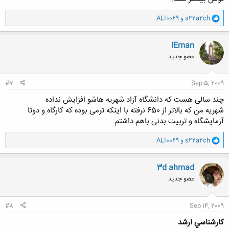
و
کلیک کنید تا باز شود...
s22a2ch
و
ALI0069
ا
ک
ن
IEman
ش
عضو جدید
ه
ا
:
#7
Sep 5, 2009
چند سالی هست که دانشگاه آزاد شهریه هاشو افزایش نداده
شهریه من که بالاتر از 650 نرفته با اینکه ترمی بوده که کارگاه و دوتا
آزمایشگاه و تربیت بدنی باهم داشتم
و
s22a2ch
و
ALI0069
ا
ک
ن
3d ahmad
ش
عضو جدید
ه
ا
:
#8
Sep 14, 2009
كارشناسي ارشد