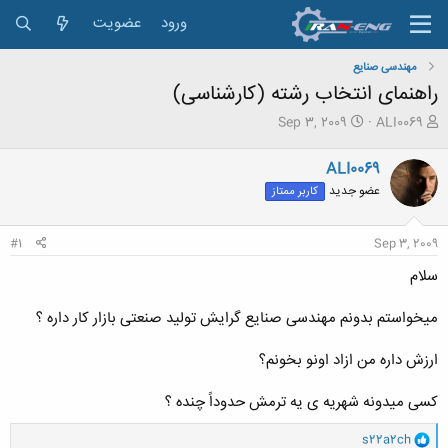
ورود
عضویت
مهندسی صنایع
راهنمای انتخاب رشته (کارشناسی)
ش
ت
Sep 3, 2009
ALI0069
ر
ا
و
ر
ALI0069
ع
ی
عضو جدید
کاربر ممتاز
ک
خ
ن
ش
ن
ر
#1
Sep 3, 2009
د
و
ه
ع
سلام
م
و
میخواستم بدونم مهندسی صنایع گرایش تولید صنعتی بازار کار داره ؟
ض
و
ع
ارزش داره من ازاد اونو بخونم؟
کسی میدونه شهریه ی یه ترمش حدوداً چنده ؟
و
s22a2ch