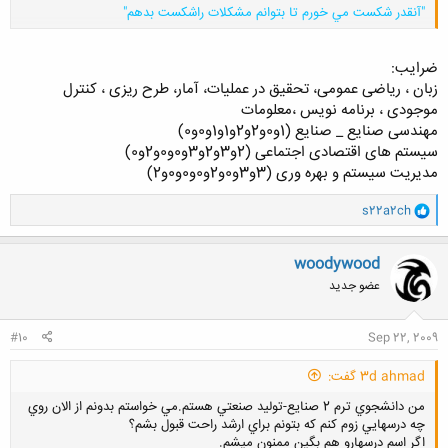
"آنقدر شكست مي خورم تا بتوانم مشكلات راشكست بدهم"
ضرایب:
کلیک کنید تا باز شود...
زبان ، ریاضی عمومی، تحقیق در عملیات، آمار، طرح ریزی ، کنترل
موجودی ، برنامه نویس ،معلومات
مهندسی صنایع _ صنایع (1و0و2و2و1و1و0و0)
سیستم های اقتصادی اجتماعی (2و3و2و3و0و0و2و0)
مدیریت سیستم و بهره وری (3و3و0و2و0و0و0و2)
و
s22a2ch
ا
ک
ن
woodywood
ش
عضو جدید
ه
ا
:
#10
Sep 22, 2009
3d ahmad گفت:
من دانشجوي ترم 2 صنايع-توليد صنعتي هستم.مي خواستم بدونم از الان روي
چه درسهايي زوم كنم كه بتونم براي ارشد راحت قبول بشم؟
اگر اسم درسهارو هم بگين ممنون ميشم.