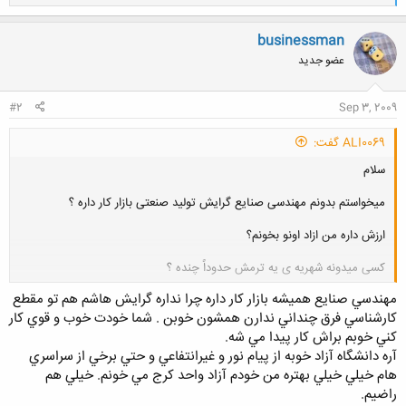
ا
ک
ن
businessman
ش
عضو جدید
ه
ا
:
#2
Sep 3, 2009
ALI0069 گفت:
سلام
میخواستم بدونم مهندسی صنایع گرایش تولید صنعتی بازار کار داره ؟
ارزش داره من ازاد اونو بخونم؟
کسی میدونه شهریه ی یه ترمش حدوداً چنده ؟
کلیک کنید تا باز شود...
مهندسي صنايع هميشه بازار كار داره چرا نداره گرايش هاشم هم تو مقطع
كارشناسي فرق چنداني ندارن همشون خوبن . شما خودت خوب و قوي كار
كني خوبم براش كار پيدا مي شه.
آره دانشگاه آزاد خوبه از پيام نور و غيرانتفاعي و حتي برخي از سراسري
هام خيلي خيلي بهتره من خودم آزاد واحد كرج مي خونم. خيلي هم
راضيم.