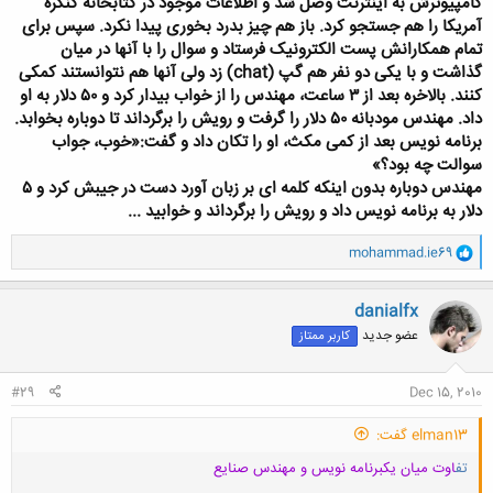
کامپیوترش به
اینترنت وصل شد و اطلاعات موجود در کتابخانه کنگره
آمریکا را هم جستجو کرد. باز هم چیز بدرد
بخورى پیدا نکرد. سپس براى
تمام همکارانش پست الکترونیک فرستاد و سوال را با آنها در میان
گذاشت و با یکى دو نفر هم گپ
(chat)
زد ولى آنها هم نتوانستند کمکى
کنند. بالاخره بعد از
۳
ساعت، مهندس را از خواب بیدار کرد و ٥٠ دلار به او
داد. مهندس مودبانه ٥٠ دلار را گرفت و
رویش را برگرداند تا دوباره بخوابد.
برنامه نویس بعد از کمى مکث، او را تکان داد و گفت
:
«
خوب، جواب
سوالت چه بود؟»
مهندس دوباره بدون اینکه کلمه اى بر زبان آورد دست در جیبش
کرد و
۵
دلار به برنامه نویس داد و رویش را برگرداند و خوابید
...
و
mohammad.ie69
ا
ک
ن
danialfx
ش
عضو جدید
کاربر ممتاز
ه
ا
:
#29
Dec 15, 2010
elman13 گفت:
تف
اوت میان یکبرنامه نویس و مهندس صنایع