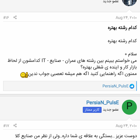
عضو جدید
#16
Aug 24, 2010
کدام رشته بهتره
کدام رشته بهتره
سلام 0
می خواستم ببینم بین رشته های عمران - صنایع - IT کدامشون از لحاظ
بازار کار و اینده ی شغلی بهتره؟
ممنون اگه راهنمایی کنید اگه هم میشه تعصبی جواب ندین
و
PersiaN_PulsE
ا
ک
ن
PersiaN_PulsE
P
ش
عضو جدید
کاربر ممتاز
ه
ا
:
#17
Aug 24, 2010
دوست عزیز ..بستگی به علاقه ی شما داره..ولی از نظر من صنایع کلا