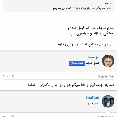
سلام
خلاصه بگم صنایع بهتره یا it کدام رو بخونم؟
سلام تبریک می گم قبول شدی.
بستگی به ازاد و سراسری داره
کلیک کنید تا باز شود...
ولی در کل صنایع اینده ی بهتری داره
مهسیما
عضو جدید
کاربر ممتاز
#20
Sep 11, 2010
صنایع بهتره اینو واقعا میگم چون تو ایران دکتری it نداره
mahon
عضو جدید