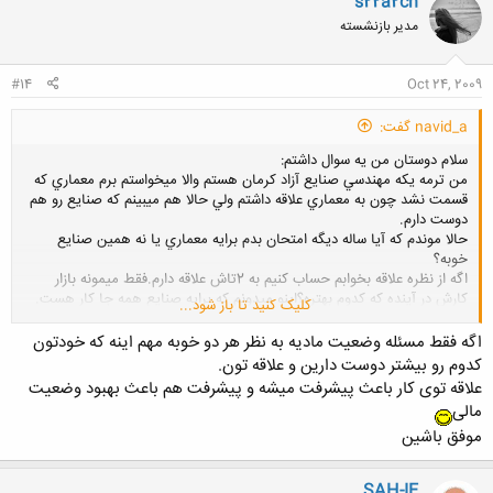
s22a2ch
مدیر بازنشسته
#14
Oct 24, 2009
navid_a گفت:
سلام دوستان من يه سوال داشتم:
من ترمه يكه مهندسي صنايع آزاد كرمان هستم والا ميخواستم برم معماري كه
قسمت نشد چون به معماري علاقه داشتم ولي حالا هم ميبينم كه صنايع رو هم
دوست دارم.
حالا موندم كه آيا ساله ديگه امتحان بدم برايه معماري يا نه همين صنايع
خوبه؟
اگه از نظره علاقه بخوابم حساب كنيم به 2تاش علاقه دارم.فقط ميمونه بازار
كارش در آينده كه كدوم بهتره؟اينو ميدونم كه برايه صنايع همه جا كار هست.
کلیک کنید تا باز شود...
از شما ميخوام كه توضيح بدين كه آيا مهندسه صنايع در آينده وضعيته ماله
بهتري خواهد داشت يا معماري؟
اگه فقط مسئله وضعیت مادیه به نظر هر دو خوبه مهم اینه که خودتون
باتشكر
کدوم رو بیشتر دوست دارین و علاقه تون.
علاقه توی کار باعث پیشرفت میشه و پیشرفت هم باعث بهبود وضعیت
مالی
موفق باشین
SAH-IE