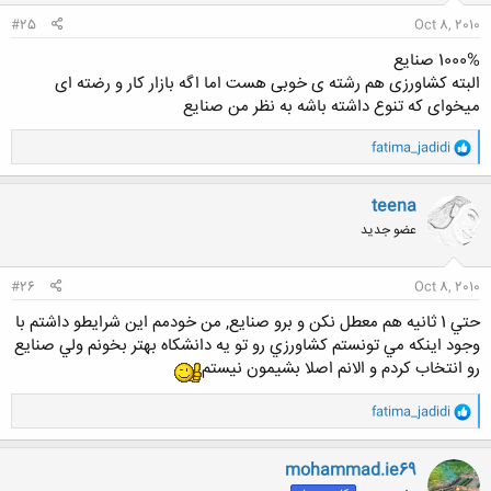
:
#25
Oct 8, 2010
1000% صنایع
البته کشاورزی هم رشته ی خوبی هست اما اگه بازار کار و رضته ای
میخوای که تنوع داشته باشه به نظر من صنایع
و
fatima_jadidi
ا
ک
ن
teena
ش
عضو جدید
ه
ا
:
#26
Oct 8, 2010
حتي 1 ثانيه هم معطل نكن و برو صنايع, من خودمم اين شرايطو داشتم با
وجود اينكه مي تونستم كشاورزي رو تو يه دانشكاه بهتر بخونم ولي صنايع
رو انتخاب كردم و الانم اصلا بشيمون نيستم
و
fatima_jadidi
ا
ک
ن
mohammad.ie69
ش