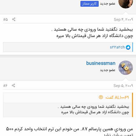
عضو جدید
کاربر ممتاز
ه
ا
:
#5
Sep 4, 2009
ببخشید نگفتید شما ورودی چه سالی هستید .
چون دانشگاه ازاد هر سال قیمتاش بالا میره
و
s22a2ch
ا
ک
ن
businessman
ش
عضو جدید
ه
ا
:
#6
Sep 5, 2009
ALI0069 گفت:
ببخشید نگفتید شما ورودی چه سالی هستید .
چون دانشگاه ازاد هر سال قیمتاش بالا میره
من ورودي همين پارسالم 87. من خودم اين ترم انتخاب واحد كردم 500
تومن بيشتر نشد.