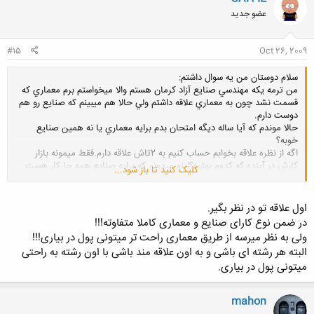
عضو جدید
#15
Oct 26, 2009
سلام دوستان من يه سوال داشتم:
من ترمه يكه مهندسي صنايع آزاد كرمان هستم والا ميخواستم برم معماري كه
قسمت نشد چون به معماري علاقه داشتم ولي حالا هم ميبينم كه صنايع رو هم
دوست دارم.
حالا موندم كه آيا ساله ديگه امتحان بدم برايه معماري يا نه همين صنايع
خوبه؟
اگه از نظره علاقه بخوابم حساب كنيم به 2تاش علاقه دارم.فقط ميمونه بازار
كارش در آينده كه كدوم بهتره؟اينو ميدونم كه برايه صنايع همه جا كار هست.
کلیک کنید تا باز شود...
از شما ميخوام كه توضيح بدين كه آيا مهندسه صنايع در آينده وضعيته ماله
بهتري خواهد داشت يا معماري؟
باتشكر
اول علاقه تو در نظر بگیر.
در ضمن نوع کارای صنایع و معماری کاملا متفاوته!!!
ولی به نظر میرسه از طریق معماری راحت تر میتونی پول در بیاری!!!
البته هر رشته ای باشی و به اون علاقه مند باشی با اون رشته به راحتی
میتونی پول در بیاری.
mahon