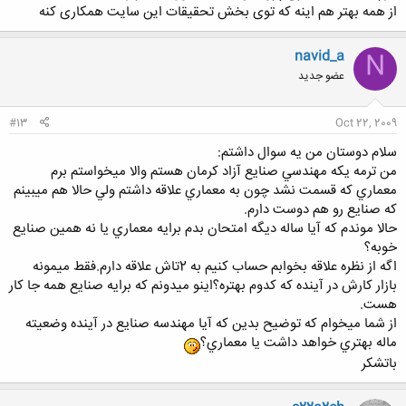
از همه بهتر هم اینه که توی بخش تحقیقات این سایت همکاری کنه
navid_a
N
عضو جدید
#13
Oct 22, 2009
سلام دوستان من يه سوال داشتم:
من ترمه يكه مهندسي صنايع آزاد كرمان هستم والا ميخواستم برم
معماري كه قسمت نشد چون به معماري علاقه داشتم ولي حالا هم ميبينم
كه صنايع رو هم دوست دارم.
حالا موندم كه آيا ساله ديگه امتحان بدم برايه معماري يا نه همين صنايع
خوبه؟
اگه از نظره علاقه بخوابم حساب كنيم به 2تاش علاقه دارم.فقط ميمونه
بازار كارش در آينده كه كدوم بهتره؟اينو ميدونم كه برايه صنايع همه جا كار
هست.
از شما ميخوام كه توضيح بدين كه آيا مهندسه صنايع در آينده وضعيته
ماله بهتري خواهد داشت يا معماري؟
باتشكر