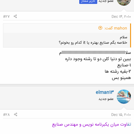
عضو جدید
کاربر ممتاز
ه
ا
:
#27
Dec 14, 2010
mahon گفت:
سلام
خلاصه بگم صنایع بهتره یا it کدام رو بخونم؟
سلاااااااااااااااااااااااااااااااااااااااااااااااااااااام
ببین تو دنیا کلن دو تا رشته وجود داره
1-صنایع
2-بقیه رشته ها
کلیک کنید تا باز شود...
همینو بس
elman13
عضو جدید
#28
Dec 15, 2010
تف
اوت میان یکبرنامه نویس و مهندس صنایع