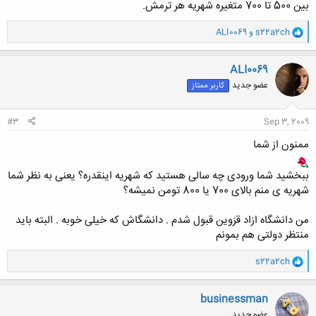
بين 500 تا 700 متغيره شهريه هر ترمش.
و
s22a2ch
و
ALI0069
ا
ک
ن
ALI0069
ش
عضو جدید
کاربر ممتاز
ه
ا
:
#3
Sep 3, 2009
ممنون از شما
ببخشید شما ورودی چه سالی هستید که شهریه اینقدره؟ یعنی به نظر شما
شهریه ی منم بالای 700 یا 800 تومن نمیشه؟
من دانشگاه ازاد قزوین قبول شدم . دانشگاش که خیلی خوبه . البته باید
منتظر دولتی هم بمونم
و
s22a2ch
ا
ک
ن
businessman
ش
عضو جدید