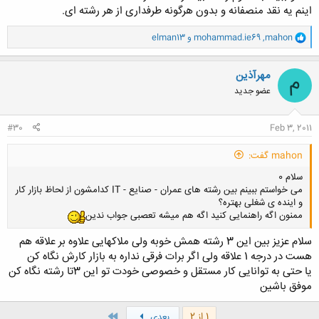
اینم یه نقد منصفانه و بدون هرگونه طرفداری از هر رشته ای.
برگرداند تا دوباره بخوابد. برنامه نویس بعد از کمى مکث، او را تکان داد و
گفت
:
«
خوب، جواب سوالت چه بود؟»
و
مهندس دوباره بدون اینکه کلمه اى بر زبان آورد دست در جیبش
کرد و
۵
دلار به
mahon
,
mohammad.ie69
و
elman13
ا
برنامه نویس داد و رویش را برگرداند و خوابید
...
ک
ن
مهرآذین
م
ش
عضو جدید
ه
ا
:
#30
Feb 3, 2011
mahon گفت:
سلام 0
می خواستم ببینم بین رشته های عمران - صنایع - IT کدامشون از لحاظ بازار کار
و اینده ی شغلی بهتره؟
ممنون اگه راهنمایی کنید اگه هم میشه تعصبی جواب ندین
سلام عزیز بین این 3 رشته همش خوبه ولی ملاکهایی علاوه بر علاقه هم
هست در درجه 1 علاقه ولی اگر برات فرقی نداره به بازار کارش نگاه کن
یا حتی به توانایی کار مستقل و خصوصی خودت تو این 3تا رشته نگاه کن
موفق باشین
آخر
1 از 2
بعدی