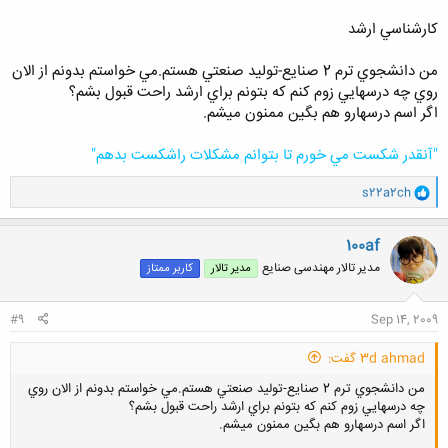
كارشناسي ارشد
من دانشجوي ترم 2 صنايع-توليد صنعتي هستم.مي خواستم بدونم از الان
روي چه درسهايي زوم كنم كه بتونم براي ارشد راحت قبول بشم؟
اگر اسم درسهارو هم بگين ممنون ميشم.
"آنقدر شكست مي خورم تا بتوانم مشكلات راشكست بدهم"
و
s22a2ch
ا
ک
ن
100af
ش
مدیر تالار مهندسی صنایع
مدیر تالار
کاربر ممتاز
ه
ا
:
#9
Sep 14, 2009
3d ahmad گفت:
من دانشجوي ترم 2 صنايع-توليد صنعتي هستم.مي خواستم بدونم از الان روي
چه درسهايي زوم كنم كه بتونم براي ارشد راحت قبول بشم؟
اگر اسم درسهارو هم بگين ممنون ميشم.