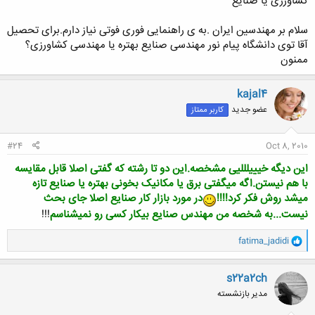
کشاورزی یا صنایع
سلام بر مهندسین ایران .به ی راهنمایی فوری فوتی نیاز دارم.برای تحصیل
آقا توی دانشگاه پیام نور مهندسی صنایع بهتره یا مهندسی کشاورزی؟
ممنون
kajal4
عضو جدید
کاربر ممتاز
#24
Oct 8, 2010
این دیگه خیییلللیی مشخصه.این دو تا رشته که گفتی اصلا قابل مقایسه
با هم نیستن.اگه میگفتی برق یا مکانیک بخونی بهتره یا صنایع تازه
میشد روش فکر کرد!!!!
در مورد بازار کار صنایع اصلا جای بحث
نیست...به شخصه من مهندس صنایع بیکار کسی رو نمیشناسم
!!!
و
fatima_jadidi
ا
ک
ن
s22a2ch
ش
مدیر بازنشسته
ه
ا