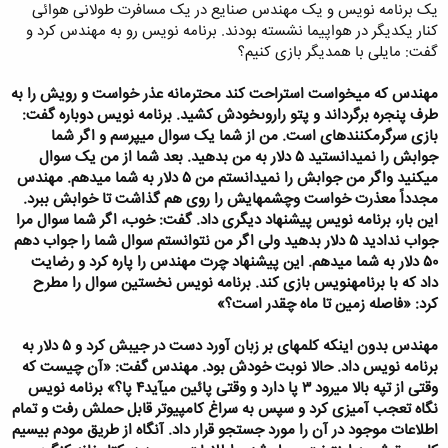
یک برنامه نویس و یک مهندس صنایع در یک مسافرت طولانى هوائى
کنار یکدیگر در هواپیما نشسته بودند. برنامه نویس رو به مهندس کرد و
گفت: مایلى با همدیگر بازى کنیم؟
مهندس که
میخواست استراحت کند محترمانه عذر خواست و رویش را به
طرف پنجره برگرداند و پتو را
روىخودش کشید. برنامه نویس دوباره گفت:
بازى سرگرمکنندهاى است. من از شما یک سوال
میپرسم و اگر شما
جوابش را نمیدانستید
۵
دلار به من بدهید. بعد شما از من یک سوال
میکنید
واگر من جوابش را نمیدانستم من
۵
دلار به شما میدهم. مهندس
مجدداً معذرت خواست و
چشمهایش را روى هم گذاشت تا خوابش ببرد.
این بار، برنامه نویس پیشنهاد دیگرى داد. گفت
:
خوب، اگر شما سوال مرا
جواب ندادید
۵
دلار بدهید ولى اگر من نتوانستم سوال شما را جواب
دهم
٥٠ دلار به شما میدهم. این پیشنهاد چرت مهندس را پاره کرد و رضایت
داد که با برنامه
نویس بازى کند. برنامه نویس نخستین سوال را مطرح
کرد: «فاصله زمین تا ماه چقدر است؟
»
مهندس بدون اینکه کلمهاى بر زبان آورد دست در جیبش کرد و
۵
دلار به
برنامه نویس داد. حالا
نوبت خودش بود. مهندس گفت: «آن چیست که
وقتى از تپه بالا میرود
۳
پا دارد و وقتى پائین
میآید
۴
پا؟» برنامه نویس
نگاه تعجب آمیزى کرد و سپس به سراغ کامپیوتر قابل حملش رفت و
تمام
اطلاعات موجود در آن را مورد جستجو قرار داد. آنگاه از طریق مودم بیسیم