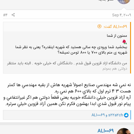
ه
ا
:
#4
Sep 4, 2009
ALI0069 گفت:
ممنون از شما
ببخشید شما ورودی چه سالی هستید که شهریه اینقدره؟ یعنی به نظر شما
شهریه ی منم بالای 700 یا 800 تومن نمیشه؟
من دانشگاه ازاد قزوین قبول شدم . دانشگاش که خیلی خوبه . البته باید منتظر
دولتی هم بمونم
کلیک کنید تا باز شود...
نه نمي شه مهندسي صنايع اصولاً شهريه هاش از بقيه مهندسي ها كمتر
هست 3 4 ترم اول كه بالاي 600 هم نمي ره.
آره آزاد قزوين خيلي دانشگاه خوبيه يعني قطعاً دولتي هم اگر غيرانتفاعي و
پيام نور قبول شدي ابدا بهشون فكرم نكن همين آزاد قزوين خيلي سرتره.
و
s22a2ch
و
ALI0069
ا
ک
ن
ALI0069
ش