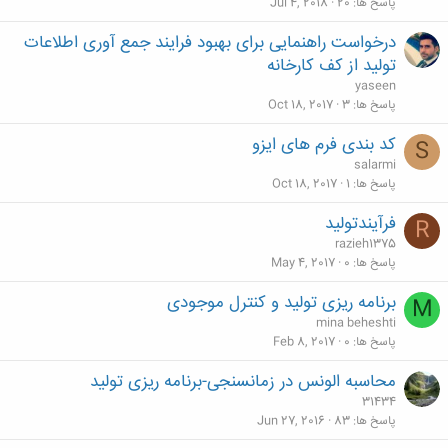
پاسخ ها
20
Jul 4, 2018
درخواست راهنمایی برای بهبود فرایند جمع آوری اطلاعات
تولید از کف کارخانه
yaseen
پاسخ ها
3
Oct 18, 2017
کد بندی فرم های ایزو
S
salarmi
پاسخ ها
1
Oct 18, 2017
فرآیندتولید
R
razieh1375
پاسخ ها
0
May 4, 2017
برنامه ریزی تولید و کنترل موجودی
M
mina beheshti
پاسخ ها
0
Feb 8, 2017
محاسبه الونس در زمانسنجی-برنامه ریزی تولید
31434
پاسخ ها
83
Jun 27, 2016