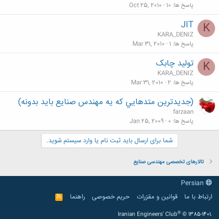
پاسخ ها
10
Oct 25, 2010
JIT
K
KARA_DENIZ
پاسخ ها
1
Mar 31, 2010
تولید چابک
K
KARA_DENIZ
پاسخ ها
2
Mar 31, 2010
(جديدترين متدهايي كه يه مهندس صنايع بايد بدونه)
farzaan
پاسخ ها
0
Jan 25, 2009
شما برای ارسال باید ثبت نام یا وارد سیستم شوید.
تالارهای تخصصی مهندسی صنایع
Persian
ارتباط با ما
قوانین و مقرّرات
حریم خصوصی
راهنما
R
S
S
®
Iranian Engineers' Club
© 1385-1401.