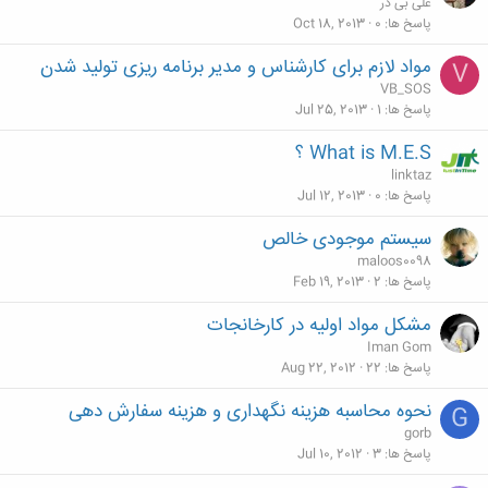
علی بی ذر
پاسخ ها
0
Oct 18, 2013
مواد لازم برای کارشناس و مدیر برنامه ریزی تولید شدن
V
VB_SOS
پاسخ ها
1
Jul 25, 2013
What is M.E.S ؟
linktaz
پاسخ ها
0
Jul 12, 2013
سیستم موجودی خالص
maloos0098
پاسخ ها
2
Feb 19, 2013
مشکل مواد اولیه در کارخانجات
Iman Gom
پاسخ ها
22
Aug 22, 2012
نحوه محاسبه هزینه نگهداری و هزینه سفارش دهی
G
gorb
پاسخ ها
3
Jul 10, 2012