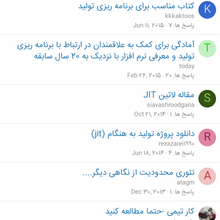
کتاب مناسب برای برنامه ریزی تولید
K
kkkaktoos
پاسخ ها
7
Jun 11, 2015
آمادگی برای کمک به علاقمندان در ارتباط با برنامه ریزی
T
تولید و معرفی نرم افزار با نزدیک به 20 سال سابقه
today
پاسخ ها
20
Feb 26, 2015
مقاله لاتین JIT
S
siavashroodgaria
پاسخ ها
1
Oct 21, 2014
دانلود پروژه تولید به هنگام (jit)
R
rezazarei1990
پاسخ ها
4
Jun 18, 2014
تئوری محدودیت از نگاهی دیگر....
A
atagm
پاسخ ها
1
Dec 30, 2013
کار تیمی -حتما مطالعه کنید