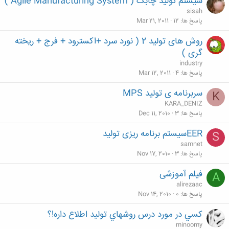
سيستم توليد چابک ( Agile Manufacturing System )
sisah
پاسخ ها
12
Mar 21, 2011
روش های تولید 2 ( نورد سرد +اکسترود + فرج + ریخته
گری )
industry
پاسخ ها
4
Mar 12, 2011
سربرنامه ی تولید MPS
K
KARA_DENIZ
پاسخ ها
3
Dec 11, 2010
EERسیستم برنامه ریزی تولید
S
samnet
پاسخ ها
3
Nov 17, 2010
فیلم آموزشی
A
alirezaac
پاسخ ها
0
Nov 14, 2010
كسي در مورد درس روشهاي توليد اطلاع داره!؟
minoomy