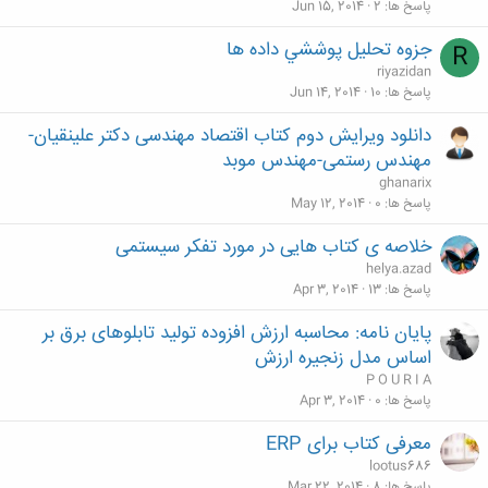
پاسخ ها
2
Jun 15, 2014
جزوه تحليل پوششي داده ها
R
riyazidan
پاسخ ها
10
Jun 14, 2014
دانلود ویرایش دوم کتاب اقتصاد مهندسی دکتر علینقیان-
مهندس رستمی-مهندس موبد
ghanarix
پاسخ ها
0
May 12, 2014
خلاصه ی کتاب هایی در مورد تفکر سیستمی
helya.azad
پاسخ ها
13
Apr 3, 2014
پایان نامه: محاسبه ارزش افزوده تولید تابلوهای برق بر
اساس مدل زنجیره ارزش
P O U R I A
پاسخ ها
0
Apr 3, 2014
معرفی کتاب برای ERP
lootus686
پاسخ ها
8
Mar 22, 2014