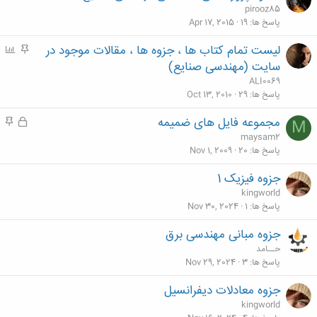
ه
pirooz85
م
پاسخ ها
19
Apr 17, 2015
لیست تمام کتاب ها ، جزوه ها ، مقالات موجود در
م
P
ه
o
سایت (مهندسی صنایع)
م
l
ALI0069
l
پاسخ ها
29
Oct 13, 2010
مجموعه فایل های ضمیمه
ق
م
M
ف
ه
maysam2
ل
م
پاسخ ها
20
Nov 1, 2009
ش
جزوه فیزیک 1
د
kingworld
ه
پاسخ ها
1
Nov 30, 2024
جزوه مبانی مهندسی برق
حــامد
پاسخ ها
3
Nov 29, 2024
جزوه معادلات دیفرانسیل
kingworld