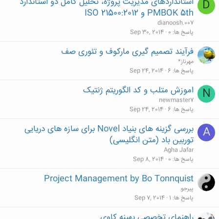
استانداردهای مدیریت پروژه، تحلیل کامل دو استاندارد
D
PMBOK 5th و ISO 21500:2012
dianoosh.007
پاسخ ها
0
Sep 30, 2014
فرآیند تصمیم گیری مارکوف و تئوری صف
مهرناز*
پاسخ ها
6
Sep 24, 2014
اموزش متلب و کد الگوریتم ژنتیک
N
newmaster7
پاسخ ها
6
Sep 24, 2014
بررسی گزینه های بنیاد Novel برای سازه های دریایی
A
توربین باد (متن انگلیسی)
Agha Jafar
پاسخ ها
0
Sep 8, 2014
Project Management by Bo Tonnquist
پیرجو
پاسخ ها
1
Sep 7, 2014
راهنمای تخصصی بهینه کاوی