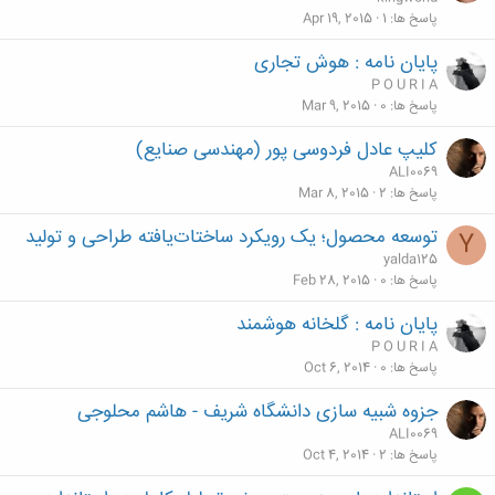
پاسخ ها
1
Apr 19, 2015
پایان نامه : هوش تجاری
P O U R I A
پاسخ ها
0
Mar 9, 2015
کلیپ عادل فردوسی پور (مهندسی صنایع)
ALI0069
پاسخ ها
2
Mar 8, 2015
توسعه محصول؛ یک رویکرد ساختات‌یافته طراحی و تولید
Y
yalda125
پاسخ ها
0
Feb 28, 2015
پایان نامه : گلخانه هوشمند
P O U R I A
پاسخ ها
0
Oct 6, 2014
جزوه شبیه سازی دانشگاه شریف - هاشم محلوجی
ALI0069
پاسخ ها
2
Oct 4, 2014