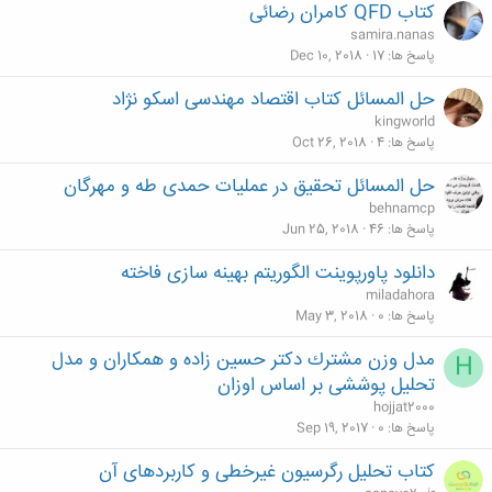
کتاب QFD کامران رضائی
samira.nanas
پاسخ ها
17
Dec 10, 2018
حل المسائل کتاب اقتصاد مهندسی اسکو نژاد
kingworld
پاسخ ها
4
Oct 26, 2018
حل المسائل تحقیق در عملیات حمدی طه و مهرگان
behnamcp
پاسخ ها
46
Jun 25, 2018
دانلود پاورپوینت الگوریتم بهینه سازی فاخته
miladahora
پاسخ ها
0
May 3, 2018
مدل وزن مشترك دکتر حسین زاده و همکاران و مدل
H
تحلیل پوششی بر اساس اوزان
hojjat2000
پاسخ ها
0
Sep 19, 2017
کتاب تحلیل رگرسیون غیرخطی و کاربردهای آن