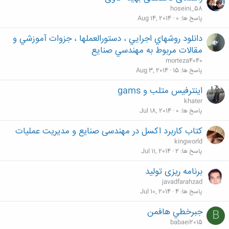
hoseini_58
پاسخ ها
0
Aug 14, 2014
دانلود روشهاي اجرايي ، دستورالعملها ، جزوات آموزشي و
مقالات مربوط به مهندسي صنايع
morteza4040
پاسخ ها
15
Aug 3, 2014
اینترفیس متلب و gams
khater
پاسخ ها
0
Jul 18, 2014
کتاب کاربرد اکسل در مهندسی صنایع و مدیریت عملیات
kingworld
پاسخ ها
2
Jul 11, 2014
برنامه ریزی تولید
javadfarahzad
پاسخ ها
4
Jul 10, 2014
جبرخطي هافمن
B
babaei2015