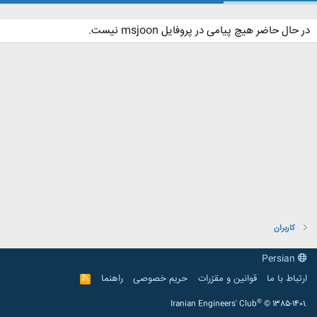
در حال حاضر هیچ پیامی در پروفایل msjoon نیست.
کاربران
Persian
ارتباط با ما
قوانین و مقرّرات
حریم خصوصی
راهنما
R
S
S
®
Iranian Engineers' Club
© 1385-1401.