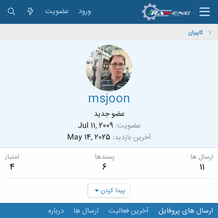
ورود
عضویت
کاربران
msjoon
عضو جدید
عضویت
Jul 11, 2009
آخرین بازدید
May 14, 2025
ارسال ها
پسندها
امتیاز
4
6
11
پیدا کردن
ارسال های پروفایل
آخرین فعالیت
ارسال ها
درباره