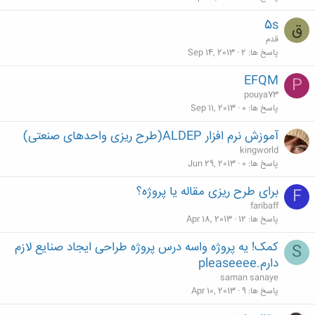
5s
ق
قدم
پاسخ ها
2
Sep 14, 2013
EFQM
P
pouya73
پاسخ ها
0
Sep 11, 2013
آموزش نرم افزار ALDEP(طرح ریزی واحدهای صنعتی)
kingworld
پاسخ ها
0
Jun 29, 2013
برای طرح ریزی مقاله یا پروژه؟
F
faribaff
پاسخ ها
12
Apr 18, 2013
کمک! یه پروژه واسه درس پروژه طراحی ایجاد صنایع لازم
S
دارم.pleaseeee
saman sanaye
پاسخ ها
9
Apr 10, 2013