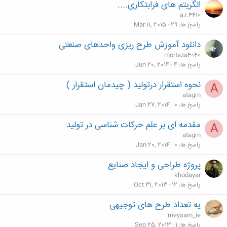
الگریتم های فرابتکاری....
a.r.4410
پاسخ ها
29
Mar 11, 2015
دانلود آموزش طرح ریزی واحدهای صنعتی
morteza4040
پاسخ ها
4
Jun 20, 2014
نحوه استقرار درتولید ( چیدمان استقرار )
A
atagm
پاسخ ها
0
Jan 27, 2014
مقدمه ای بر علم حرکات شناسی در تولید
A
atagm
پاسخ ها
0
Jan 20, 2014
پروژه طراحی و ایجاد صنایع
khodayar
پاسخ ها
12
Oct 31, 2013
یه تعداد طرح های توجیهی
meysam_ie
پاسخ ها
1
Sep 25, 2013