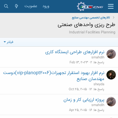
ورود
عضویت
تالارهای تخصصی مهندسی صنایع
طرح ريزی واحدهای صنعتی
Industrial Facilities Planning
فیلتر
نرم افزارهای طراحی ایستگاه کاری
smahdih
پاسخ ها
2
Feb 13, 2023
نرم افزار بهبود استقرار تجهیزات(vip-planopt2006)دوست
مهندسان صنایع
sheyda
پاسخ ها
12
Oct 25, 2015
پروژه ارزیابی کار و زمان
smahdih
پاسخ ها
16
Apr 25, 2015