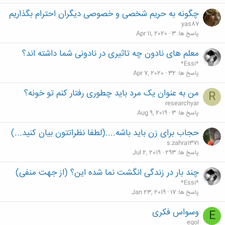
چگونه به حریم شخصی و خصوصی دیگران احترام بگذاریم
yas87
پاسخ ها
3
Apr 11, 2020
معلم های نادون چه تاثیری در نادونی شما داشته اند؟
*Essi*
پاسخ ها
32
Apr 7, 2020
من به عنوان یک مرد باید چطوری رفتار کنم تو خونه؟
R
researchyar
پاسخ ها
3
Aug 9, 2019
حجاب برای زن باید باشه....(لطفا نظراتتون بیان کنید...)
s.zahra1371
پاسخ ها
293
Jul 2, 2019
چند بار در زندگی انگشت نما شده این؟ (از جهت منفی)
*Essi*
پاسخ ها
17
Jan 23, 2019
وسواس فکری
E
egol