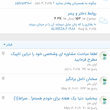
چگونه به همسرتان وفادار بمانید ؟
Jan 4, 2025
zahra13801
روابط دختر و پسر
موضوع ها
153
ارسال ها
4.3K
10 رفتاری را که زنان مایل نیستند آن را در مردان ببینند
ALIREZA.F.1988
Aug 5, 2025
فیلتر
لطفا مباحث مشاوره ای وشخصی خود را دراین تاپیک
م
ه
مطرح فرمایید
م
آوای علم
پاسخ ها
4K
Jul 10, 2025
سخنان تامل برانگیز
م
ه
آوای علم
م
پاسخ ها
633
May 16, 2021
ببخشید دنیا یک هفته برای خودم هستم!...صراط(1)
م
ه
آوای علم
م
پاسخ ها
60
May 16, 2019