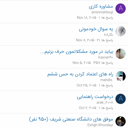
مشاوره کاری
A
aminmahlouji
پاسخ ها
1
Nov 18, 2015
یه سوال خودمونی
نگار88
پاسخ ها
21
Nov 8, 2015
بیاید در مورد مشکلاتمون حرف بزنیم...
kayvan90
پاسخ ها
357
Nov 5, 2015
راه های اعتماد کردن به حس ششم
mahdis.
پاسخ ها
1
Oct 25, 2015
درخواست راهنمایی
A
arak_2008
پاسخ ها
1
Oct 2, 2015
موفق های دانشگاه صنعتی شریف (950 نفر)
Eshgh Khoodayi