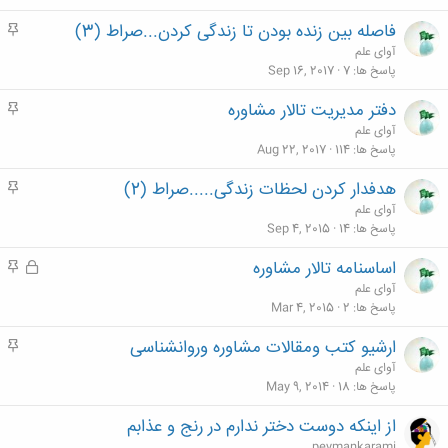
فاصله بین زنده بودن تا زندگی کردن...صراط (3)
م
ه
آوای علم
م
پاسخ ها
7
Sep 16, 2017
دفتر مدیریت تالار مشاوره
م
ه
آوای علم
م
پاسخ ها
114
Aug 22, 2017
هدفدار کردن لحظات زندگی.....صراط (2)
م
ه
آوای علم
م
پاسخ ها
14
Sep 4, 2015
اساسنامه تالار مشاوره
ق
م
ف
ه
آوای علم
ل
م
پاسخ ها
2
Mar 4, 2015
ش
ارشیو کتب ومقالات مشاوره وروانشناسی
م
د
ه
آوای علم
ه
م
پاسخ ها
18
May 9, 2014
از اینکه دوست دختر ندارم در رنج و عذابم
peymankarami