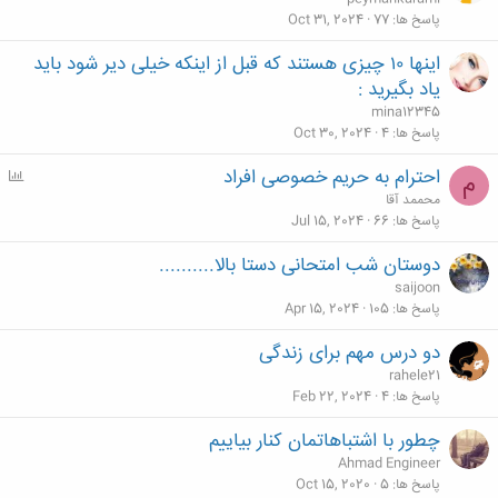
پاسخ ها
77
Oct 31, 2024
اینها ۱۰ چیزی هستند که قبل از اینکه خیلی دیر شود باید
یاد بگیرید :
mina12345
پاسخ ها
4
Oct 30, 2024
احترام به حریم خصوصی افراد
P
م
o
محممد آقا
l
پاسخ ها
66
Jul 15, 2024
l
دوستان شب امتحانی دستا بالا..........
saijoon
پاسخ ها
105
Apr 15, 2024
دو درس مهم برای زندگی
rahele21
پاسخ ها
4
Feb 22, 2024
چطور با اشتباهاتمان کنار بیاییم
Ahmad Engineer
پاسخ ها
5
Oct 15, 2020