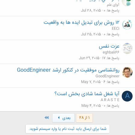
آوای علم
پاسخ ها
0
Jul 28, 2015
۱۲ روش برای تبدیل ایده ها به واقعیت
EECi
پاسخ ها
0
Jul 25, 2015
عزت نفس
eghbali66
پاسخ ها
17
Jun 29, 2015
روانشناسی موفقیت در کنکور ارشد GoodEngineer
GoodEngineer
پاسخ ها
6
May 7, 2015
آیا شغل شما شادی بخش است؟
A
A R A S T E
پاسخ ها
0
May 4, 2015
آخر
1 از 28
بعدی
شما برای ارسال باید ثبت نام یا وارد سیستم شوید.