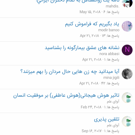
نامه يك روانشناس به تمام دختران ايراني!
mahdis.
پاسخ ها
6
May 15, 2018
ياد بگيريم كه فراموش كنيم
modir banoo
پاسخ ها
13
Apr 21, 2018
نشانه های عشق بیمارگونه را بشناسید
N
nora abbasi
پاسخ ها
1
Apr 21, 2018
آیا میدانید چه زن هایی حال مردان را بهم میزنند؟
mina jigili
پاسخ ها
42
Apr 21, 2018
تاثير هوش هیجانی(هوش عاطفی) بر موفقيت انسان
آوای علم
پاسخ ها
1
Feb 24, 2018
تلقین پذیری
آوای علم
پاسخ ها
1
Sep 16, 2017