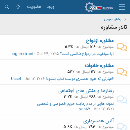
ورود
عضویت
بخش عمومی
تالار مشاوره
مشاوره ازدواج
موضوع ها
516
ارسال ها
11.3K
آیا موفقیت در ازدواج شانسی است؟
Oct 24, 2025
naghmeirani
مشاوره خانواده
موضوع ها
117
ارسال ها
532
6عبارتی که هیچ همسری دوست ندارد بشنود!
Jul 17, 2026
Ussef
رفتارها و منش های اجتماعی
موضوع ها
768
ارسال ها
3.7K
نمونه هایی از عدم رعایت حریم خصوصی و شخصی
yas87
Apr 17, 2021
آئین همسرداری
موضوع ها
793
ارسال ها
5.8K