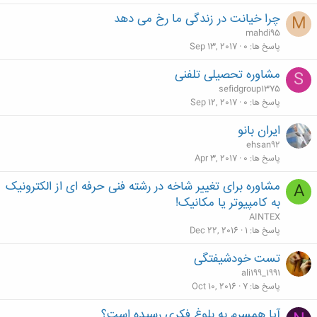
چرا خیانت در زندگی ما رخ می دهد
M
mahdi95
پاسخ ها
0
Sep 13, 2017
مشاوره تحصیلی تلفنی
S
sefidgroup1375
پاسخ ها
0
Sep 12, 2017
ایران بانو
ehsan92
پاسخ ها
0
Apr 3, 2017
مشاوره برای تغییر شاخه در رشته فنی حرفه ای از الکترونیک
A
به کامپیوتر یا مکانیک!
AINTEX
پاسخ ها
1
Dec 22, 2016
تست خودشیفتگی
ali199_1991
پاسخ ها
7
Oct 10, 2016
آیا همسرم به بلوغ فکری رسیده است؟