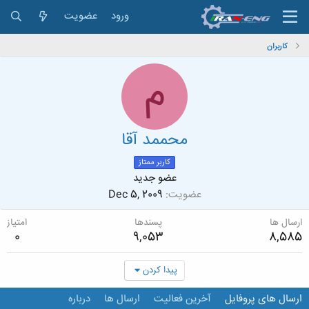
ورود
عضویت
کاربران
م
محممد آقا
کاربر ممتاز
عضو جدید
عضویت
Dec 5, 2009
ارسال ها
پسندها
امتیاز
0
9,053
8,585
پیدا کردن
ارسال های پروفایل
آخرین فعالیت
ارسال ها
درباره