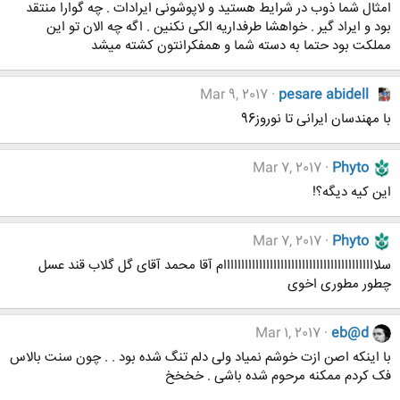
امثال شما ذوب در شرایط هستید و لاپوشونی ایرادات . چه گوارا منتقد
بود و ایراد گیر . خواهشا طرفداریه الکی نکنین . اگه چه الان تو این
مملکت بود حتما به دسته شما و همفکرانتون کشته میشد
Mar 9, 2017
pesare abidell
با مهندسان ایرانی تا نوروز96
Mar 7, 2017
Phyto
این کیه دیگه؟!
Mar 7, 2017
Phyto
سلااااااااااااااااااااااااااااااااااااااااااام آقا محمد آقای گل گلاب قند عسل
چطور مطوری اخوی
Mar 1, 2017
eb@d
با اینکه اصن ازت خوشم نمیاد ولی دلم تنگ شده بود . . چون سنت بالاس
فک کردم ممکنه مرحوم شده باشی . خخخخ