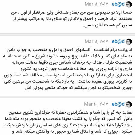
Mar 11, 2017
eb@d
ضمنا اولا تو نمیدونی سن من چقدر هستش ولی صرفنظر از اون . من
معتقدم افراد خرفت و احمق و لاابالی تو سنای بالا به مراتب بیشتر از
سنین کم هست اقای مسن.
Mar 11, 2017
eb@d
ادبیاتت برام اشناست . انسانهای احمق و امل و متعصب به جواب دادن
به مقوله ای که بر خلاف عقاید پوچ و پوسیدشونه شروع میکنن به حمله به
شخصیت طرف . هدف چه برخلاف شماس چون دقیقا مخالف سرمایه
داری و اقازاده پروری بود. مخالف شماست چون ثروت یه کشورو
انحصاری برای یه ارگان یا درصد کمی نمیدونست . مخالف شماست چون
به کاریزما پروری عقیده نداشت . یه بار دیگه به شخصیت من توهین کنی
جوری شخصیتتو به لجن میکشم که خودتم متحیر بمونی امل
Mar 10, 2017
eb@d
عقاید چه گوارا برا شما و همفکرانتون خطرناکه طرفداری نکنین مطمین
باش اگه کسی که چگوارا رو کشت دقیقا متعصب و متحجر بوده مثه شما
. چه گوارا خلاف جهت اب و جهت گیری های سیاسی زمان خودش حرکت
میکرد . چیزی که شما و امثال شما رو مجبور به واکنش میکنه. شما و