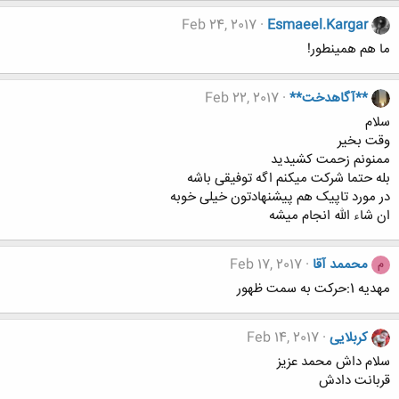
Feb 24, 2017
Esmaeel.Kargar
ما هم همینطور!
**آگاهدخت**
Feb 22, 2017
سلام
وقت بخیر
ممنونم زحمت کشیدید
بله حتما شرکت میکنم اگه توفیقی باشه
در مورد تاپیک هم پیشنهادتون خیلی خوبه
ان شاء الله انجام میشه
محممد آقا
Feb 17, 2017
م
مهديه 1:حركت به سمت ظهور
کربلایی
Feb 14, 2017
سلام داش محمد عزیز
قربانت دادش