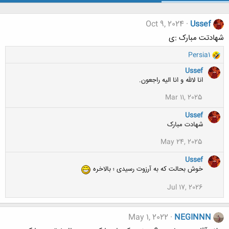
Oct 9, 2024
Ussef
شهادتت مبارک :ی
و
Persia1
ا
Ussef
ک
انا لالله و انا الیه راجعون.
ن
ش
Mar 11, 2025
ه
ا
Ussef
:
شهادت مبارک
May 24, 2025
Ussef
خوش بحالت که به آرزوت رسیدی ؛ بالاخره
Jul 17, 2026
May 1, 2022
NEGINNN