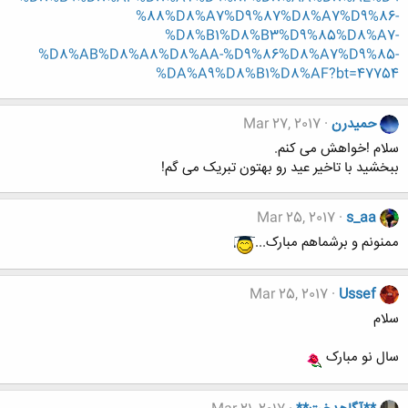
%88%D8%A7%D9%87%D8%A7%D9%86-
%D8%B1%D8%B3%D9%85%D8%A7-
%D8%AB%D8%A8%D8%AA-%D9%86%D8%A7%D9%85-
%DA%A9%D8%B1%D8%AF?bt=47754
حميدرن
Mar 27, 2017
سلام !خواهش می کنم.
ببخشید با تاخیر عید رو بهتون تبریک می گم!
Mar 25, 2017
s_aa
ممنونم و برشماهم مبارک...
Mar 25, 2017
Ussef
سلام
سال نو مبارک