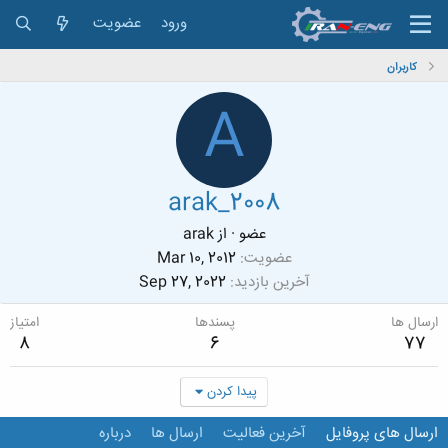
ورود
عضویت
کاربران
A
arak_2008
عضو
·
از
arak
عضویت
Mar 10, 2012
آخرین بازدید
Sep 27, 2022
ارسال ها
پسندها
امتیاز
8
6
77
پیدا کردن
ارسال های پروفایل
آخرین فعالیت
ارسال ها
درباره