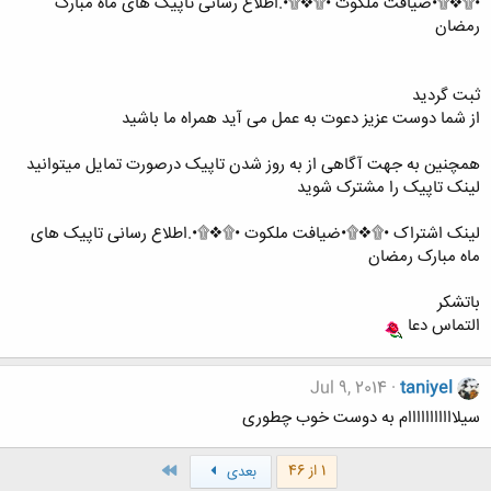
•۩❖۩•ضیافت ملکوت •۩❖۩•.اطلاع رسانی تاپیک های ماه مبارک
رمضان
ثبت گردید
از شما دوست عزیز دعوت به عمل می آید همراه ما باشید
همچنین به جهت آگاهی از به روز شدن تاپیک درصورت تمایل میتوانید
لینک تاپیک را مشترک شوید
لینک اشتراک •۩❖۩•ضیافت ملکوت •۩❖۩•.اطلاع رسانی تاپیک های
ماه مبارک رمضان
باتشکر
التماس دعا
Jul 9, 2014
taniyel
سیلااااااااااام به دوست خوب چطوری
آخر
1 از 46
بعدی