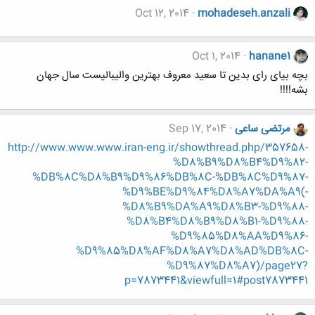
Oct 12, 2014
mohadeseh.anzali
Oct 1, 2014
hanane1
بچه بیای رای بدین تا سعید معروف بهترین والیبالیست سال جهان
بشه!!!!
مرتضی ساعی
Sep 17, 2014
http://www.www.www.iran-eng.ir/showthread.php/357658-
%D8%B9%D8%B4%D9%82-
%DB%8C%D8%B9%D9%86%DB%8C-%DB%8C%D9%87-
%D9%BE%D9%84%D8%A7%DA%A9(-
%D8%B9%DA%A9%D8%B3-%D9%88-
%D8%B4%D8%B9%D8%B1-%D9%88-
%D9%85%D8%AA%D9%86-
%D9%85%D8%AF%D8%A7%D8%AD%DB%8C-
%D9%87%D8%A7)/page27?
p=7873441&viewfull=1#post7873441