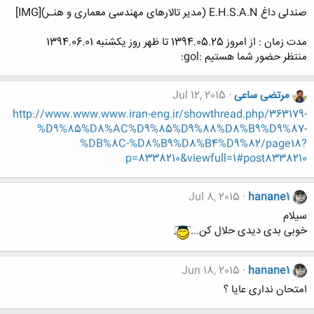
صندلی داغ E.H.S.A.N (مدیر تالارهای مهندسی معماری و هنـر)[IMG]
مدت زمان : از امروز 1394.05.25 تا ظهر روز یکشنبه 1394.06.01
منتظر حضور شما هستیم :gol:
مرتضی ساعی
Jul 12, 2015
http://www.www.www.iran-eng.ir/showthread.php/363179-
%D9%85%D8%AC%D9%85%D9%88%D8%B9%D9%87-
%DB%8C-%D8%B9%D8%B4%D9%82/page18?
p=8338210&viewfull=1#post8338210
Jul 8, 2015
hanane1
سیلام
خوبی بدی دیدی حلال کن...
Jun 18, 2015
hanane1
امتحان نداری عایا ؟