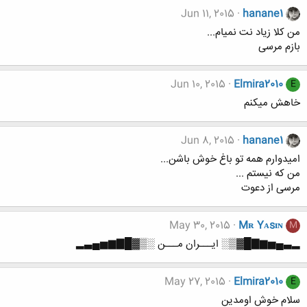
Jun 11, 2015
hanane1
من کلا زیاد نت نمیام...
بازم مرسی
Jun 10, 2015
Elmira2010
E
خاهش میکنم
Jun 8, 2015
hanane1
امیدوارم همه تو باغ خوش باشن...
من که نیستم ...
مرسی از دعوت
May 30, 2015
Mʀ Yᴀsɪɴ
M
▂▃▄▅▆▇█▓▒░ ایـــران مـــن ░▒▓█▇▆▅▄▃▂
May 27, 2015
Elmira2010
E
سلام خوش اومدین