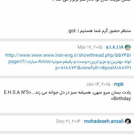
منتظر حضور گرم شما هستیم | :gol:
Mar 17, 2015
s.1.8.1.18
http://www.www.www.iran-eng.ir/showthread.php/557451-
تولد-بهترين-و-عزيز-ترين-دوست-و-رفيقم-سونيا-Anios-مبارك/page11?
p=8188721&viewfull=1#post8188721
Jan 14, 2015
mpb
یادت بسان سرو سهی، همیشه سبز در دل جوانه می زند...«E.H.S.A.Nُُُ S
Birthday»
Dec 21, 2014
mohadeseh.anzali