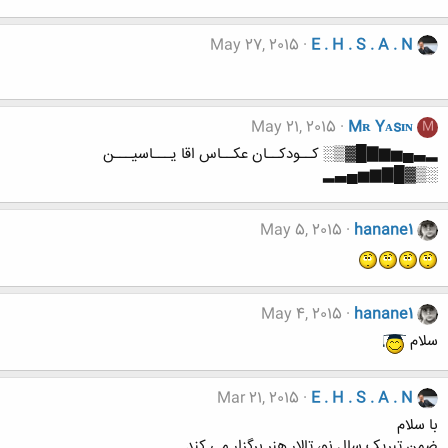
May 27, 2015
E . H . S . A . N
May 21, 2015
Mʀ Yᴀsɪɴ
M
▂▃▄▅▆▇█▓▒░ کــودکــان عکــاس اقا یـــاسیـــن
░▒▓█▇▆▅▄▃▂
May 5, 2015
hanane1
May 4, 2015
hanane1
سلام
Mar 21, 2015
E . H . S . A . N
با سلام
ضمن تبریک سال نو، تالار هنر برگزار می کند ..