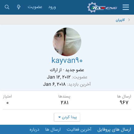
ورود
عضویت
کاربران
kayvan90
عضو جدید
·
از
اراك
عضویت
Jan 12, 2012
آخرین بازدید
Jan 6, 2018
ارسال ها
پسندها
امتیاز
0
281
967
پیدا کردن
ارسال های پروفایل
آخرین فعالیت
ارسال ها
درباره