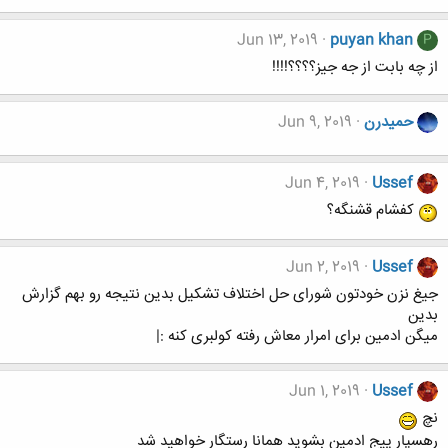
Jun 13, 2019
puyan khan
P
از چه بابت از جه جیز؟؟؟؟!!!!
حميدرن
Jun 9, 2019
Jun 4, 2019
Ussef
کفشام قشنگه؟
Jun 2, 2019
Ussef
جیغ نزن خودتون شورای حل اختلاف تشکیل بدین نتیجه رو بهم گزارش
بدین
میگن ادمین برای امرار معاش رفته کولبری کنه :|
Jun 1, 2019
Ussef
نچ
رهسپار پیج ادمین بشوید همانا رستگار خواهید شد