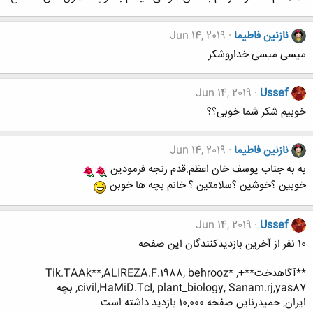
نازنین فاطیما
Jun 14, 2019
میسی میسی خداروشکر
Jun 14, 2019
Ussef
خوبیم شکر شما خوبی؟؟
نازنین فاطیما
Jun 14, 2019
به به جناب یوسف خان اعظم.قدم رنجه فرمودین
خوبین ؟خوشین ؟سلامتین ؟ خانم بچه ها خوبن
Jun 14, 2019
Ussef
10 نفر از آخرین بازدیدکنندگان این صفحه
**آگاهدخت**+, *Tik.TAAk**,ALIREZA.F.1988, behrooz
civil,HaMiD.TcI, plant_biology, Sanam.rj,yas87, بچه
ایران, حميدرناین صفحه 10,000 بازدید داشته است