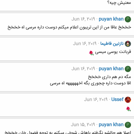
معنیش چیه؟
Jun 16, 2019
puyan khan
P
خخخخ عاقا من از این تریبون اعلام میکنم دوست داره مرسی اه خخخخ
نازنین فاطیما
Jun 16, 2019
قربانت یوسی میسی
Jun 16, 2019
puyan khan
P
مگه دم هم داری خخخخ
اقا دوست داره چجوری بگه اخهههههه اه مرسی
Jun 16, 2019
Ussef
Jun 15, 2019
puyan khan
P
اصلا هم حالشو نگرفتم باهاش شوخی میکنم به توچه فضول خان خخخخ