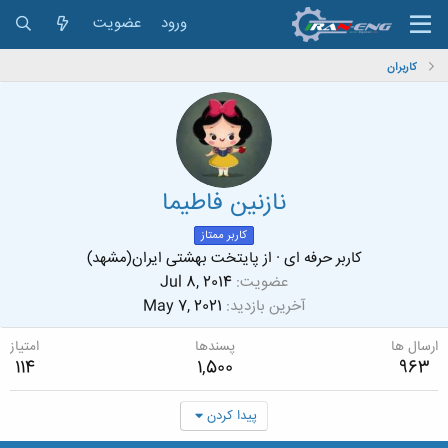
ورود
عضویت
کاربران
نازنین فاطیما
کاربر ممتاز
کاربر حرفه ای
·
از
پایتخت بهشتی ایران(مشهد)
عضویت
Jul 8, 2014
آخرین بازدید
May 7, 2021
ارسال ها
پسندها
امتیاز
114
1,500
963
پیدا کردن