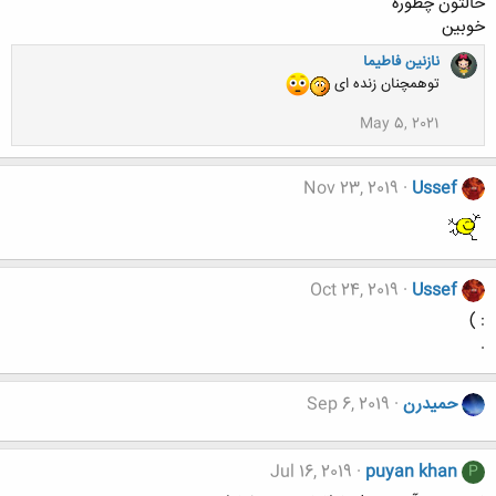
حالتون چطوره
خوبین
نازنین فاطیما
توهمچنان زنده ای
May 5, 2021
Nov 23, 2019
Ussef
Oct 24, 2019
Ussef
: )
.
حميدرن
Sep 6, 2019
Jul 16, 2019
puyan khan
P