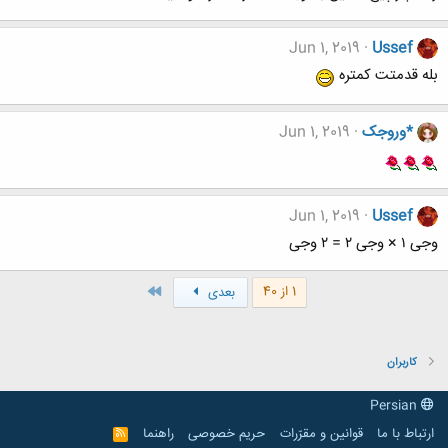
Jun 1, 2019
Ussef
بله قدمتت کمتره
*وروجک
Jun 1, 2019
Jun 1, 2019
Ussef
وجی ۱ × وجی ۲ = ۲ وجی
آخر
1 از 40
بعدی
کاربران
Persian
ارتباط با ما
قوانین و مقرّرات
حریم خصوصی
راهنما
R
S