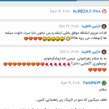
Dec 16, 2018
ALIREZA.F.1988
نازنین فاطیما
Oct 22, 2018
فدات عزیزم انشالله موفق باشی.اینقدردرس نخون بابا سرت خلوت میشه
ها (موهات می ریزه هااااا
)
نازنین فاطیما
Oct 10, 2018
به به سلام زهراجونی .مرسی خداروشکرخوبم.
توچطوری ؟کجایی دختر؟
Apr 19, 2018
Farid6574
F
سلام..
لطف میکنین که منو در تاپیک زیر راهنمایی کنین...