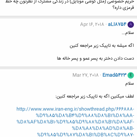
حریم خصوصی (مثل گوشی موبایل) در زندگی مشترک از نظرتون چه خط
قرمزی داره؟
Apr 16, 2018
aLI8754
A
سلام...
اگه میشه به تاپیک زیر مراجعه کنین
دست دادن دختر به پسر عمو و پسر خاله ها
Mar 27, 2018
Emad5423
E
سلام
لطف میکنین اگه به تاپیک زیر مراجعه کنین:
http://www.www.iran-eng.ir/showthread.php/666888-
%D9%85%D8%B4%D9%88%D8%B1%D8%AA-
%D8%AF%D8%B1-%D9%85%D9%88%D8%B1%D8%AF-
%D8%A8%D8%AD%D8%AB-
%D9%85%D9%87%D8%B1%DB%8C%D9%87-