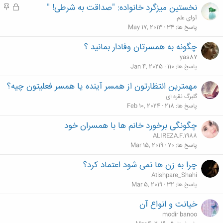
نخستین میزگرد خانواده: "صداقت به شرطی! "
ق
م
د
ف
ه
آوای علم
ه
ل
م
پاسخ ها
34
May 17, 2013
ش
چگونه به همسرتان وفادار بمانید ؟
د
yas87
ه
پاسخ ها
110
Jan 4, 2025
مهمترين انتظارتون از همسر آينده يا همسر فعليتون چيه؟
گلبرگ نقره ای
پاسخ ها
218
Feb 10, 2024
چگونگی برخورد خانم ها با همسران خود
ALIREZA.F.1988
پاسخ ها
70
Mar 15, 2019
چرا به زن ها نمی شود اعتماد کرد؟
Atishpare_Shahi
پاسخ ها
32
Mar 5, 2019
خیانت و انواع آن
modir banoo