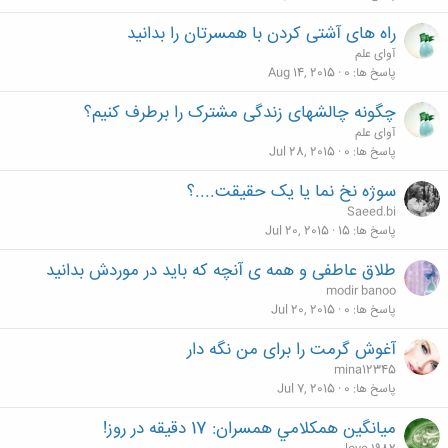
راه های آشتی کردن با همسرتان را بدانید
آوای علم
پاسخ ها
0
Aug 14, 2015
چگونه چالشهای زندگی مشترک را برطرف کنیم؟
آوای علم
پاسخ ها
0
Jul 28, 2015
سوژه نخ نما یا یک حقیقت....؟
Saeed.bi
پاسخ ها
15
Jul 20, 2015
طلاق عاطفی و همه ی آنچه که باید در موردش بدانید
modir banoo
پاسخ ها
0
Jul 20, 2015
آغوش گرمت را برای من نگه دار
mina12345
پاسخ ها
0
Jul 7, 2015
ميانگين همکلامي همسران: 17 دقيقه در روز!