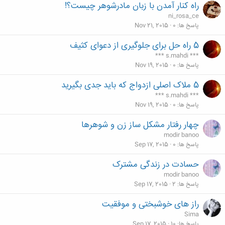
راه کنار آمدن با زبان مادرشوهر چیست؟!
د
ni_rosa_ce
ه
پاسخ ها
0
Nov 21, 2015
5 راه حل برای جلوگیری از دعوای کثیف
*** s.mahdi ***
پاسخ ها
0
Nov 19, 2015
5 ملاک اصلی ازدواج که باید جدی بگیرید
*** s.mahdi ***
پاسخ ها
0
Nov 19, 2015
چهار رفتار مشکل ساز زن و شوهرها
modir banoo
پاسخ ها
0
Sep 17, 2015
حسادت در زندگی مشترک
modir banoo
پاسخ ها
2
Sep 17, 2015
راز های خوشبختی و موفقیت
Sima
پاسخ ها
10
Sep 17, 2015