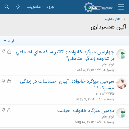
ورود
عضویت
تالار مشاوره
آئین همسرداری
فیلتر
چهارمين ميزگرد خانواده : "تاثير شبكه هاي اجتماعي
ق
م
ف
ه
بر شالوده زندگي متاهلي"
ل
م
آوای علم
ش
پاسخ ها
77
Jul 8, 2015
د
سومین میزگرد خانواده: "بیان احساسات در زندگی
ق
م
ه
ف
ه
مشترک ! "
ل
م
mina12345
ش
پاسخ ها
18
May 7, 2014
د
دومین میزگرد خانواده: خیانت
ق
م
ه
ف
ه
آوای علم
ل
م
پاسخ ها
89
Aug 18, 2013
ش