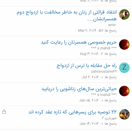
پاسخ ها
5
Mar 4, 2019
انتقاد قرائتی از زنان به خاطر مخالفت با ازدواج دوم
همسرانشان....
amir-
پاسخ ها
57
Mar 2, 2019
حریم خصوصی همسرتان را رعایت کنید
*** s.mahdi ***
پاسخ ها
2
Aug 3, 2016
راه حل مقابله با ترس از ازدواج
Z
zahrarostami69
پاسخ ها
0
Jul 6, 2016
حیاتی‌ترین سال‌های زناشویی را دریابید
*** s.mahdi ***
پاسخ ها
0
Jan 15, 2016
22 توصیه برای پسرهایی که تازه عقد کرده اند
ق
ف
شهریاری 2
ل
پاسخ ها
0
Jan 14, 2016
ش