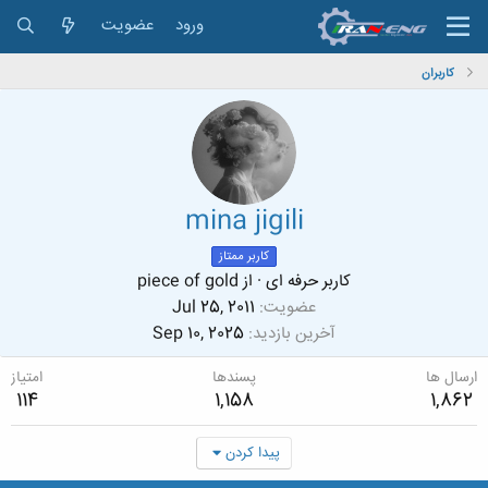
ورود
عضویت
کاربران
mina jigili
کاربر ممتاز
کاربر حرفه ای
·
از
piece of gold
عضویت
Jul 25, 2011
آخرین بازدید
Sep 10, 2025
ارسال ها
پسندها
امتیاز
114
1,158
1,862
پیدا کردن