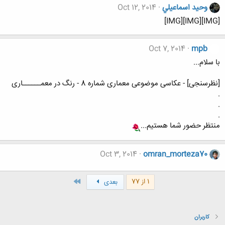
وحيد اسماعيلي
Oct 12, 2014
[IMG][IMG][IMG]
Oct 7, 2014
mpb
با سلام...
[نظرسنجی] - عکاسی موضوعی معماری شماره 8 - رنگ در معمــــــاری
.
.
.
منتظر حضور شما هستیم...
Oct 3, 2014
omran_morteza70
آخر
1 از 77
بعدی
کاربران