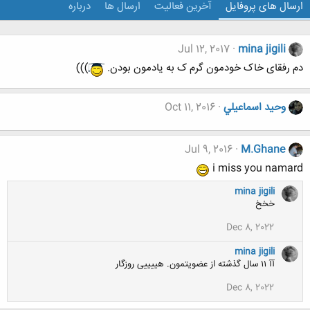
ارسال های پروفایل
آخرین فعالیت
ارسال ها
درباره
Jul 12, 2017
mina jigili
دم رفقای خاک خودمون گرم ک به یادمون بودن.
)))
وحيد اسماعيلي
Oct 11, 2016
Jul 9, 2016
M.Ghane
i miss you namard
mina jigili
خخخ
Dec 8, 2022
mina jigili
آآ ۱۱ سال گذشته از عضویتمون. هییییی روزگار
Dec 8, 2022