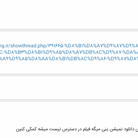
-eng.ir/showthread.php/391665-%D8%B1%D8%A7%D9%87%
C-%D8%B3%D8%B1%D9%85%D8%A7%DB%8C%D9%87-%DA%
%A9%D9%85%D8%AA%D8%B1%DB%8C%D9%86-%D9%87%D8%
ین دانلود نمیشن ینی میگه فیلم در دسترس نیست میشه کمکی کنین