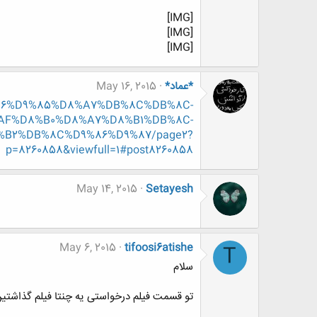
[IMG]
[IMG]
[IMG]
*عماد*
May 16, 2015
D9%86%D9%85%D8%A7%DB%8C%DB%8C-
AF%D8%B0%D8%A7%D8%B1%DB%8C-
B2%DB%8C%D9%86%D9%87/page2?
p=8260858&viewfull=1#post8260858
May 14, 2015
Setayesh
May 6, 2015
tifoosi6atishe
T
سلام
تو قسمت فیلم درخواستی یه چنتا فیلم گذاشت