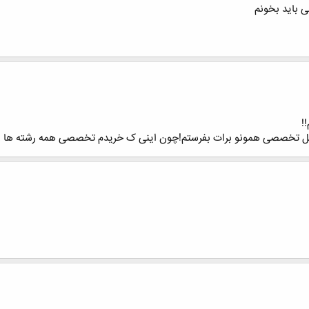
باید بخونم
!
یل تخصصی همونو برات بفرستم!چون اینی ک خریدم تخصصی همه رشته ها رو د