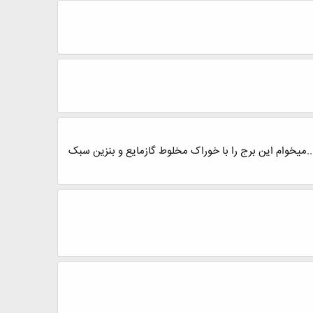
این برج ها در اسپن هایسیس....میخوام این برج را با خوراک مخلوط گازمایع و بنزین سبک