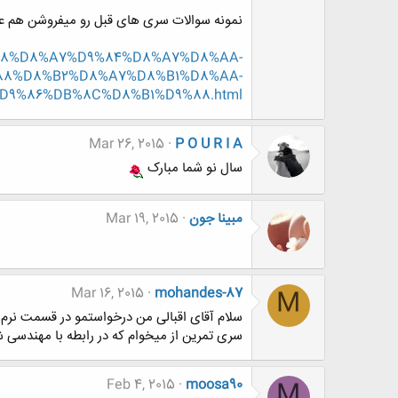
نمونه سوالات سری های قبل رو میفروشن هم 
D9%88%D8%A7%D9%84%D8%A7%D8%AA-
8%D8%B2%D8%A7%D8%B1%D8%AA-
D9%86%DB%8C%D8%B1%D9%88.html
Mar 26, 2015
P O U R I A
سال نو شما مبارک
مبینا جون
Mar 19, 2015
Mar 16, 2015
mohandes-87
M
سلام آقای اقبالی من درخواستمو در قسمت نرم ا
سری تمرین از میخوام که در رابطه با مهندسی
Feb 4, 2015
moosa90
M