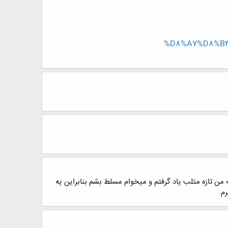
%D8%A7%D8%B
من تازه متلب یاد گرفتم و میخوام مسلط بشم بنابراین یه
رم