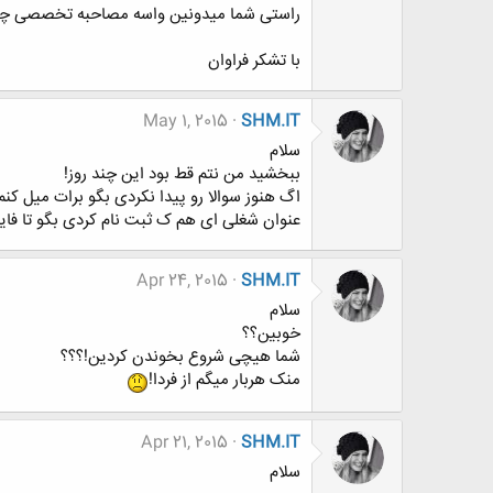
راستی شما میدونین واسه مصاحبه تخصصی چی 
با تشکر فراوان
May 1, 2015
SHM.IT
سلام
ببخشید من نتم قط بود این چند روز!
اگ هنوز سوالا رو پیدا نکردی بگو برات میل کنم!
عنوان شغلی ای هم ک ثبت نام کردی بگو تا فا
Apr 24, 2015
SHM.IT
سلام
خوبین؟؟
شما هیچی شروع بخوندن کردین!؟؟؟
منک هربار میگم از فردا!
Apr 21, 2015
SHM.IT
سلام