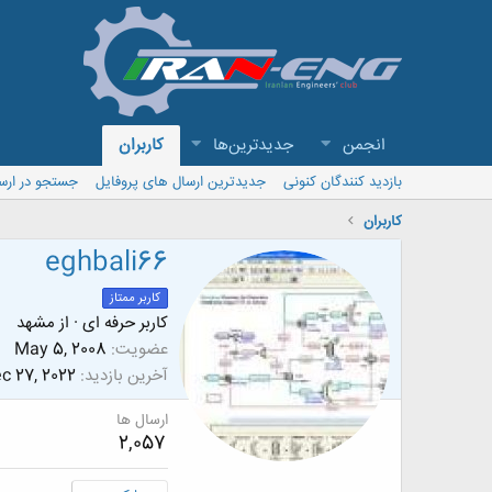
انجمن
جدیدترین‌ها
کاربران
بازدید کنندگان کنونی
جدیدترین ارسال های پروفایل
جستجو در ارس
کاربران
eghbali66
کاربر ممتاز
کاربر حرفه ای
·
از
مشهد
عضویت
May 5, 2008
آخرین بازدید
c 27, 2022
ارسال ها
2,057