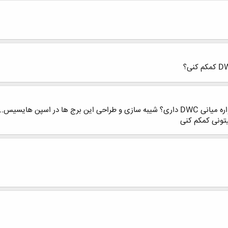
سلام خوبی؟ .... اطلاعاتی راجع به برج های دیواره میانی DWC داری؟ شیبه سازی و طراحی 
تونی کمکم کنی