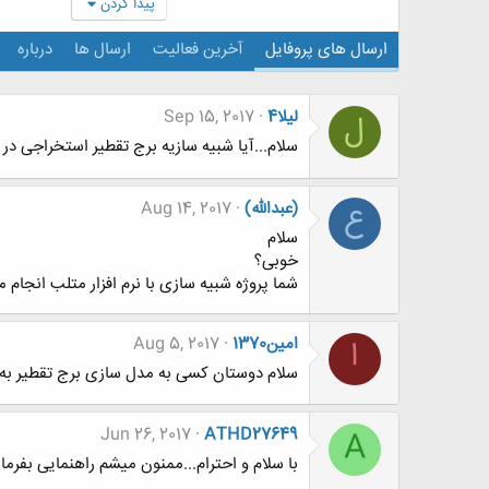
پیدا کردن
ارسال های پروفایل
آخرین فعالیت
ارسال ها
درباره
لیلا4
Sep 15, 2017
ل
سلام...آیا شبیه سازیه برج تقطیر استخراجی در
(عبدالله)
Aug 14, 2017
ع
سلام
خوبی؟
شما پروژه شبیه سازی با نرم افزار متلب انجام 
امین1370
Aug 5, 2017
ا
سلام دوستان کسی به مدل سازی برج تقطیر به ر
Jun 26, 2017
ATHD27649
A
با سلام و احترام...ممنون میشم راهنمایی بفرمای