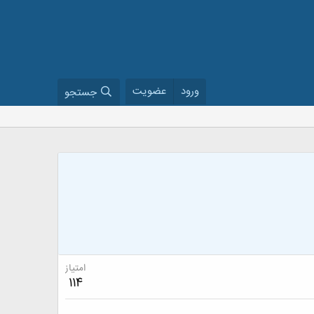
ورود
عضویت
جستجو
امتیاز
114