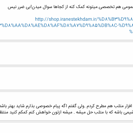
عمومی هم تخصصی.میتونه کمک کنه از کجاها سوال میدن!بی ضرر نیس
http://shop.iranestekhdam.ir/%D8%B3%
3%D8%AA%D8%AE%D8%AF%D8%A7%D9%85%DB%8C-%D9%8
%
فزار متلب هم مطرح کردم .ولی گفتم اگه پیام خصوصی بذارم شاید بهتر باشه 
 شیمی باشه که با متلب حل میشه . میشه ازتون خواهش کنم کمکم کنید منتظ