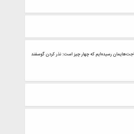
حاجت‌هايمان رسيده‌ايم که چهار چيز است: نذر کردن گوسفند