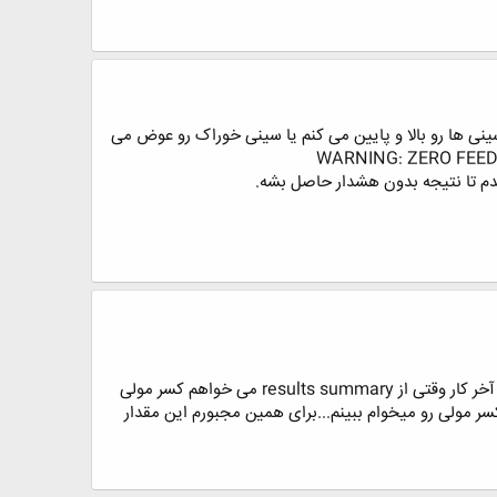
سینی ها رو بالا و پایین می کنم یا سینی خوراک رو عوض می
من ورژن 8.4 aspen plus رو نصب کردم و استفاده می کنم. مثلا در شبیه سازی جداسازی متانول و آب در برج radfrac در آخر کار وقتی از results summary می خواهم کسر مولی
این مواد (مثلا برحسب lbmol/hr) نشون میده در حالی که من کسر مولی رو میخوام ببینم...برای همین مجبورم این مقدار