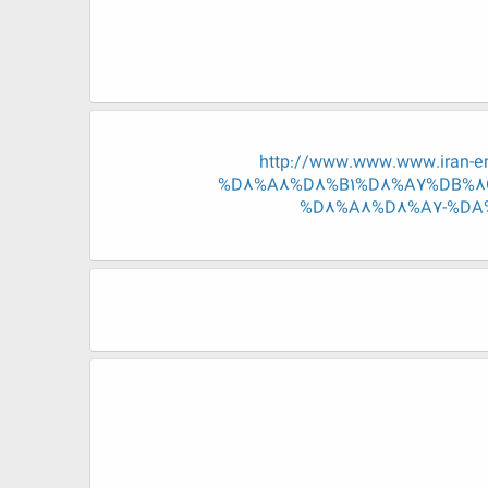
http://www.www.www.iran
%D8%A8%D8%B1%D8%A7%DB%8
%D8%A8%D8%A7-%DA