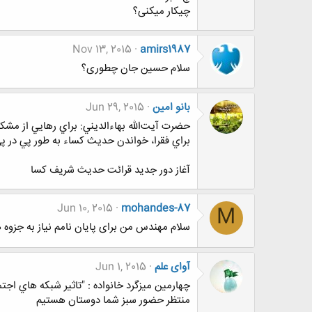
چیکار میکنی؟
Nov 13, 2015
amirs1987
سلام حسین جان چطوری؟
بانو امین
Jun 29, 2015
حضرت آيت‌الله بهاءالديني: براي رهايي از مشکل
براي فقرا، خواندن حديث کساء به طور پي در پ
آغاز دور جدید قرائت حدیث شریف کسا
Jun 10, 2015
mohandes-87
M
سلام مهندس من برای پایان نامم نیاز به جزوه های CFD دارم شما این جزوه ها رو دارید که به 
آوای علم
Jun 1, 2015
چهارمين ميزگرد خانواده : "تاثير شبكه هاي اجت
منتظر حضور سبز شما دوستان هستيم