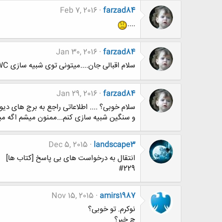
Feb 7, 2016
farzad84
....
Jan 30, 2016
farzad84
سلام اقبالی جان....میتونی توی شبیه سازی DWC کمکم کنی؟
Jan 29, 2016
farzad84
و سنگین شبیه سازی کنم...ممنون میشم اگه می
Dec 5, 2015
landscape3
انتقال به درخواست های بی پاسخ [کتاب ها]
#229
Nov 15, 2015
amirs1987
نوکرم. تو خوبی؟
چ خبر؟