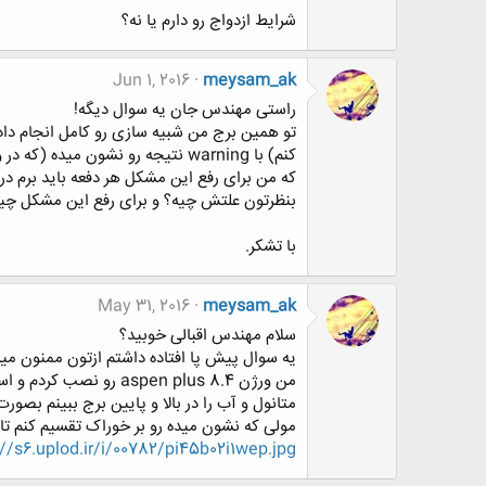
شرایط ازدواج رو دارم یا نه؟
Jun 1, 2016
meysam_ak
راستی مهندس جان یه سوال دیگه!
تو همین برج من شبیه سازی رو کامل انجام دادم
کنم) با warning نتیجه رو نشون میده (که در واقع نتیجه بدردبخوری نمیده) که هشدارشم اینه که: WARNING: ZERO FEED-BLOCK BYPASSED
که من برای رفع این مشکل هر دفعه باید برم در قسمت setup>>specification>>accounting و این یوزنیم رو تغییر نام بدم تا نتیجه
بنظرتون علتش چیه؟ و برای رفع این مشکل چیک
با تشکر.
May 31, 2016
meysam_ak
سلام مهندس اقبالی خوبید؟
یه سوال پیش پا افتاده داشتم ازتون ممنون میش
مولی که نشون میده رو بر خوراک تقسیم کنم تا
://s6.uplod.ir/i/00782/pi45b02i1wep.jpg