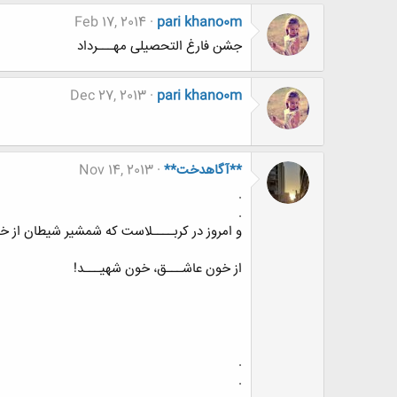
Feb 17, 2014
pari khano0m
جشن فارغ التحصیلی مهـــرداد
Dec 27, 2013
pari khano0m
**آگاهدخت**
Nov 14, 2013
.
.
و امروز در کربــــلاست که شمشیر شیطان از
از خون عاشـــق، خون شهیـــد!
.
.