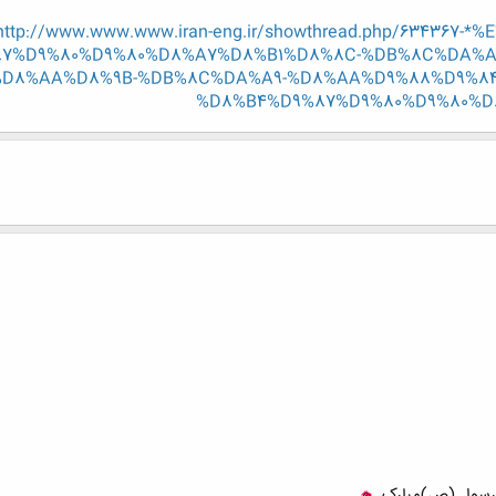
http://www.www.www.iran-eng.ir/showthread.php/634367
7%D9%80%D9%80%D8%A7%D8%B1%D8%8C-%DB%8C%DA%A
D8%AA%D8%9B-%DB%8C%DA%A9-%D8%AA%D9%88%D9%8
%D8%B4%D9%87%D9%80%D9%80%D
 رسول (ص)مبارک