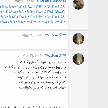
May 14, 2015
mostafa ghodrat
-*%E2%80%A2-%C2%B8-%DB%8C%DA%A9-
9-%D8%A7%D8%B1%D8%AF%DB%8C-
4%D8%AF%D8%8C-%DB%8C%DA%A9-
8%A7%D8%A8-*%E2%80%A2-%C2%B8
**آگاهدخت**
Mar 18, 2015
**آگاهدخت**
Apr 19, 2014
بانور تو زمین شرف آسمان گرفت
چل روز مصطفی (ص) ثمری بی کران گرفت
پا بر زمین گذاشتی وخاک جان گرفت
تا آمدم بگویم زهرا (س) زبان گرفت
گفتم گه رخصتی بده بهتر بخوانمت
مهرت اجازه داد که مادر بخوانمت
میلاد حضرت بتول(س) وهدیه آسمانی خدا به