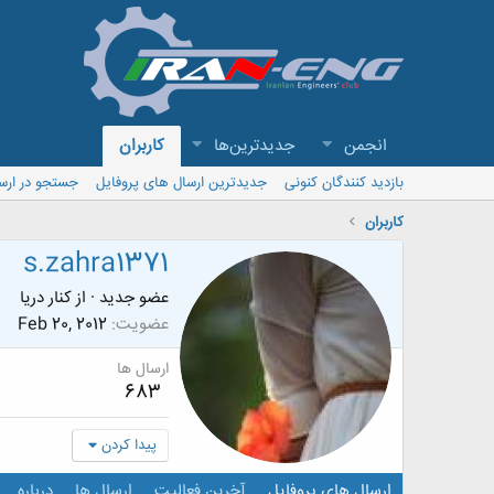
انجمن
جدیدترین‌ها
کاربران
بازدید کنندگان کنونی
جدیدترین ارسال های پروفایل
جستجو در ارس
کاربران
s.zahra1371
عضو جدید
·
از
کنار دریا
عضویت
Feb 20, 2012
ارسال ها
683
پیدا کردن
ارسال های پروفایل
آخرین فعالیت
ارسال ها
درباره