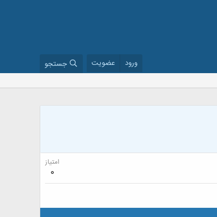
ورود
عضویت
جستجو
امتیاز
0