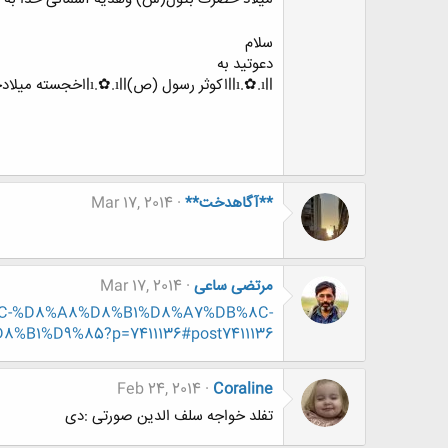
سلام
دعوتید به
llı.✿.ıllاکوثر رسول (ص)lı.✿.ıllاخجسته میلادحضرت فاطمه زهرا (اسلام الله علیها )
**آگاهدخت**
Mar 17, 2014
مرتضی ساعی
Mar 17, 2014
B%8C-%D8%A8%D8%B1%D8%A7%DB%8C-
B1%D9%85?p=7411136#post7411136
Feb 24, 2014
Coraline
تفلد خواجه سلف الدین صورتی :دی