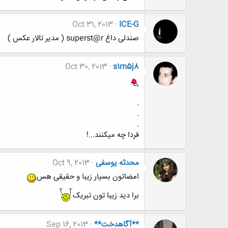
Oct 31, 2013
ICE-G
صندلی داغ superst@r ( مدیر تالار عکس )
Oct 30, 2013
s1m5j8
.
.
.
فردا چه میکنند...!
محدثه یوسفی
Oct 9, 2013
امضاتون بسیار زیبا و حقیقی هس
برا دید زیبا تون تبریک
**آگاهدخت**
Sep 16, 2013