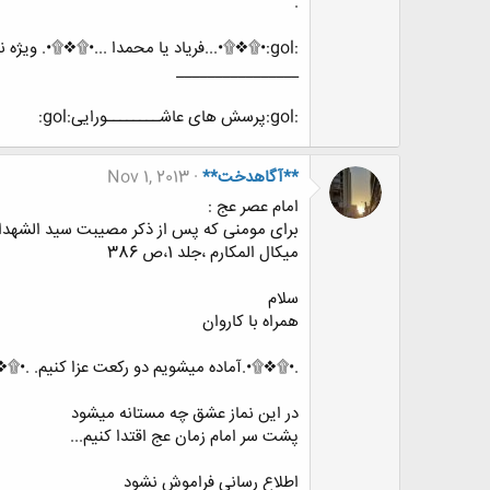
.
:gol:•۩❖۩•...فریاد یا محمدا ...•۩❖۩•. ویژه نامه ماه محرم*شب و روز عاشورا:gol:
________________
:gol:پرسش های عاشــــــــورایی:gol:
**آگاهدخت**
Nov 1, 2013
امام عصر عج :
برای مومنی که پس از ذکر مصیبت سید الشهدا ب
میکال المکارم ،جلد 1،ص 386
سلام
همراه با کاروان
.•۩❖۩•.آماده میشویم دو رکعت عزا کنیم. .•۩❖۩•. 
در این نماز عشق چه مستانه میشود
پشت سر امام زمان عج اقتدا کنیم...
اطلاع رسانی فراموش نشود