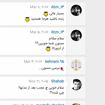
Mar 8, 2017
dzzv_13
بسیار عالی
زنده باشید هرجا هستید
Mar 5, 2017
dzzv_13
سلام سلاام
ممنون شما خوبین؟؟
از اینورااا
Mar 3, 2017
behnam.95
مرسی ممنون...
Nov 21, 2015
Shahab
سلام خوبی چ عجب بعد از مدتها!
چی شده؟!