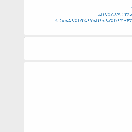
%D8%A8%D9%8
%D8%A8%D9%87%D9%80%D8%B4%