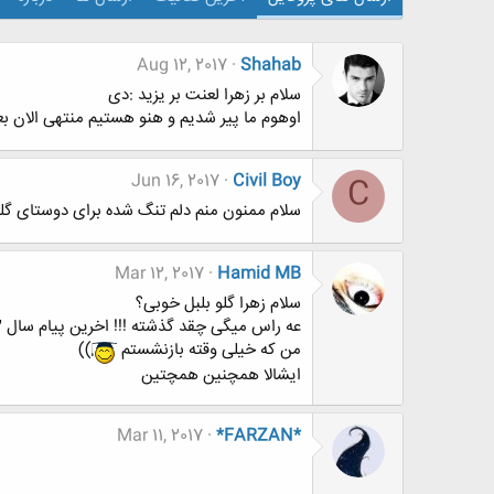
Aug 12, 2017
Shahab
سلام بر زهرا لعنت بر یزید :دی
اوهوم ما پیر شدیم و هنو هستیم منتهی الان بع
Jun 16, 2017
Civil Boy
C
سلام ممنون منم دلم تنگ شده برای دوستای گلم
Mar 12, 2017
Hamid MB
سلام زهرا گلو بلبل خوبی؟
عه راس میگی چقد گذشته !!! اخرین پیام سال 2012 ...جدا خیلی پیر شدیم رفت :دی
من که خیلی وقته بازنشستم
))
ایشالا همچنین همچتین
Mar 11, 2017
*FARZAN*