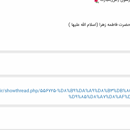
eng.ir/showthread.php/556725-%D8%B9%DA%A9%D8%B3%D
%D9%85%D8%A7%D8%AF%D8%