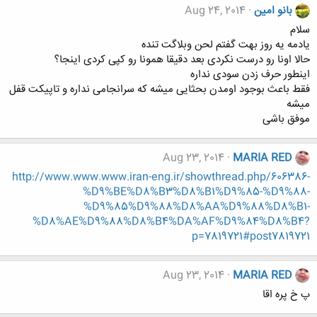
بانو امین
Aug 24, 2014
سلام
یادمه یه روز بهت گفتم لحن وبلاگت تنده
حالا اونا رو درست نکردی بعد دقیقا همونا رو کپی کردی اینجا؟
اینطور حرف زدن سودی نداره
فقط باعث بوجود اومدن بحثایی میشه که سرانجامی نداره و تاپیکت قفل
میشه
موفق باشی
Aug 23, 2014
MARIA RED
http://www.www.www.iran-eng.ir/showthread.php/606386-
%D9%BE%D8%B3%D8%B1%D9%85-%D9%88-
%D9%85%D9%88%D8%AA%D9%88%D8%B1-
%D8%AE%D9%88%D8%B4%DA%AF%D9%84%D8%B4?
p=7819721#post7819721
Aug 23, 2014
MARIA RED
پ خ پره اقا