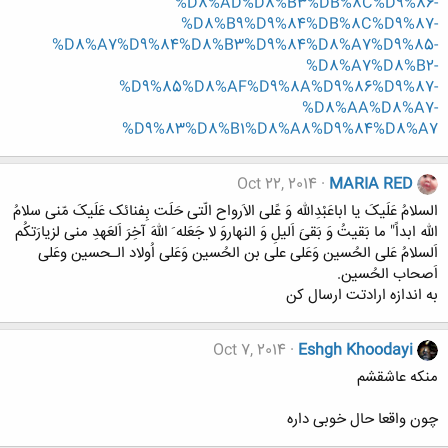
%D8%AD%D8%B3%DB%8C%D9%86-
%D8%B9%D9%84%DB%8C%D9%87-
%D8%A7%D9%84%D8%B3%D9%84%D8%A7%D9%85-
%D8%A7%D8%B2-
%D9%85%D8%AF%D9%8A%D9%86%D9%87-
%D8%AA%D8%A7-
%D9%83%D8%B1%D8%A8%D9%84%D8%A7
Oct 22, 2014
MARIA RED
السلامُ عَلَیکَ یا اباعَبْدِاللّه وَ عًلی الاَرواح الّتی حَلَت بِفنائک عَلَیکَ مّنی سلامُ
اللّه ابداً" ما بَقیتُ وَ بَقیَ اَلیلِ وَ النهاروَ لا جَعَله َ اللّهَ آخِرَ اَلعَهدِ منی لزیارَتکُم
اَلسلامُ عَلی الحُسین وَعَلی علی بن الحُسین وَعَلی اُولاد الـحسین وعَلی
اَصحاب الحُسین.
به اندازه ارادتت ارسال کن
Oct 7, 2014
Eshgh Khoodayi
منکه عاشقشم
چون واقعا حال خوبی داره