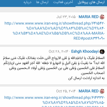
ارسال های پروفایل
آخرین فعالیت
ارسال ها
درباره
Jul 23, 2015
MARIA RED
http://www.www.www.iran-eng.ir/showthread.php/641542-
%D8%AA%D8%AD%D9%84%DB%8C%D9%84-
%D8%B4%D8%AE%D8%B5%DB%8C%D8%AA-MARIA-
RED#post8349090
Oct 28, 2014
Eshgh Khoodayi
السلامُ عَلَیکَ یا اباعَبْدِاللّه وَ عًلی الاَرواح الّتی حَلَت بِفنائک عَلَیکَ مّنی سلامُ
اللّه ابداً" ما بَقیتُ وَ بَقیَ اَلیلِ وَ النهاروَ لا جَعَله َ اللّهَ آخِرَ اَلعَهدِ منی لزیارَتکُم
اَلسلامُ عَلی الحُسین وَعَلی علی بن الحُسین وَعَلی اُولاد الـحسین وعَلی
اَصحاب الحُسین.
به اندازه ارادتت ارسال کن
Oct 25, 2014
MARIA RED
http://www.www.www.iran-eng.ir/showthread.php/614332-
%D8%A7%D9%85%D8%A7%D9%85-