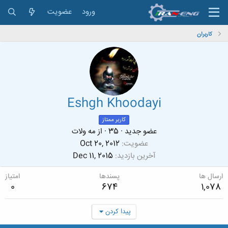
ورود
عضویت
کاربران
Eshgh Khoodayi
کاربر ممتاز
عضو جدید
·
35
·
از
مه ولات
عضویت
Oct 20, 2012
آخرین بازدید
Dec 11, 2015
ارسال ها
پسندها
امتیاز
0
674
1,078
پیدا کردن