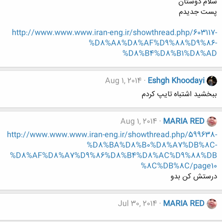
سلام دوستان
پست جدیدم
http://www.www.www.iran-eng.ir/showthread.php/603117-
%D8%A8%D8%AF%D9%88%D9%86-
%D8%B4%D8%B1%D8%AD
Aug 1, 2014
Eshgh Khoodayi
ببخشید اشتباه تایپ کردم
Aug 1, 2014
MARIA RED
http://www.www.www.iran-eng.ir/showthread.php/599638-
%D8%BA%D8%B0%D8%A7%DB%8C-
%D8%AF%D8%A7%D9%86%D8%B4%D8%AC%D9%88%DB
%8C%DB%8C/page10
درستش کن بدو
Jul 30, 2014
MARIA RED