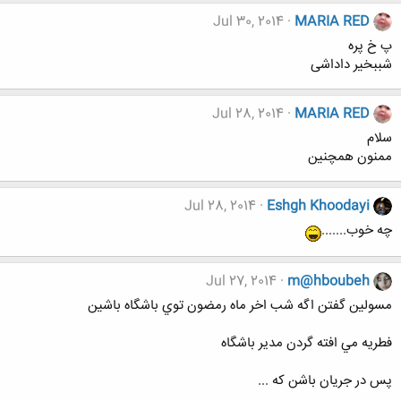
Jul 30, 2014
MARIA RED
پ خ پره
شببخیر داداشی
Jul 28, 2014
MARIA RED
سلام
ممنون همچنین
Jul 28, 2014
Eshgh Khoodayi
چه خوب.......
Jul 27, 2014
m@hboubeh
مسولين گفتن اگه شب اخر ماه رمضون توي باشگاه باشین
فطريه مي افته گردن مدير باشگاه
پس در جریان باشن که ...