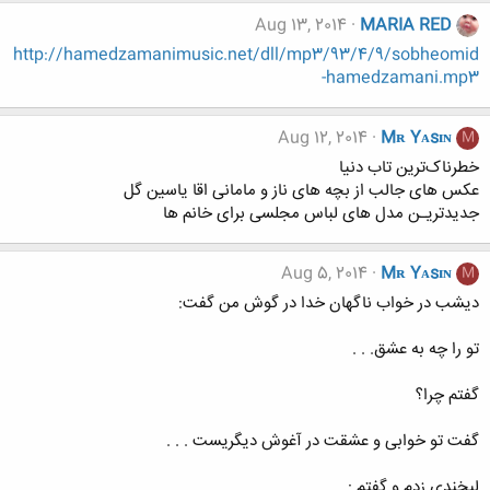
Aug 13, 2014
MARIA RED
http://hamedzamanimusic.net/dll/mp3/93/4/9/sobheomid
-hamedzamani.mp3
Aug 12, 2014
Mʀ Yᴀsɪɴ
M
خطرناک‌ترین تاب دنیا
عکس های جالب از بچه های ناز و مامانی اقا یاسین گل
جدیدتریـن مدل های لباس مجلسی برای خانم ها
Aug 5, 2014
Mʀ Yᴀsɪɴ
M
دیشب در خواب ناگهان خدا در گوش من گفت:
تو را چه به عشق. . .
گفتم چرا؟
گفت تو خوابی و عشقت در آغوش دیگریست . . .
لبخندی زدم و گفتم :