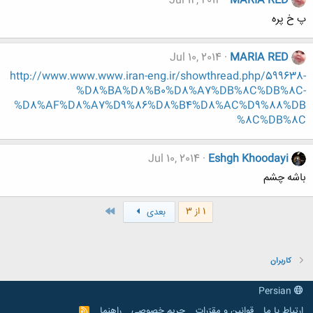
Jul 12, 2014
MARIA RED
پ خ پره
Jul 10, 2014
MARIA RED
http://www.www.www.iran-eng.ir/showthread.php/599638-
%D8%BA%D8%B0%D8%A7%DB%8C%DB%8C-
%D8%AF%D8%A7%D9%86%D8%B4%D8%AC%D9%88%DB
%8C%DB%8C
Jul 10, 2014
Eshgh Khoodayi
باشه چشم
آخر
1 از 3
بعدی
کاربران
Persian
ارتباط با ما
قوانین و مقرّرات
حریم خصوصی
راهنما
R