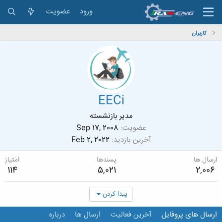
ورود
عضویت
کاربران
EECi
مدیر بازنشسته
عضویت
Sep 17, 2008
آخرین بازدید
Feb 2, 2022
ارسال ها
پسندها
امتیاز
114
5,021
2,006
پیدا کردن
ارسال های پروفایل
آخرین فعالیت
ارسال ها
درباره