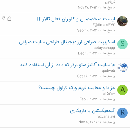
م
کربلایی
پاسخ ها
2
Nov 17, 2012
لیست متخصصین و کاربران فعال تالار IT
ق
م
ف
ه
F@tima s332
ل
م
پاسخ ها
0
Sep 26, 2012
ش
اسکریپت صرافی ارز دیجیتال|طراحی سایت صرافی
S
د
setayeshapp
ه
پاسخ ها
0
Dec 11, 2022
10 سایت آنالیز سئو برتر که باید از آن استفاده کنید
qodweb
پاسخ ها
0
Oct 26, 2022
مزایا و معایب فریم ورک لاراول چیست؟
A
ali5280
پاسخ ها
0
Feb 1, 2022
گیمفیکیشن یا بازیکاری
R
rezvanalavi
پاسخ ها
0
Nov 8, 2020