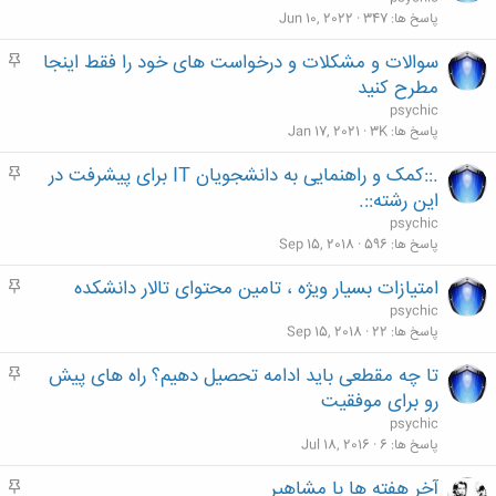
م
پاسخ ها
347
Jun 10, 2022
سوالات و مشکلات و درخواست های خود را فقط اینجا
م
ه
مطرح کنید
م
psychic
پاسخ ها
3K
Jan 17, 2021
.::کمک و راهنمایی به دانشجویان IT برای پیشرفت در
م
ه
این رشته::.
م
psychic
پاسخ ها
596
Sep 15, 2018
امتیازات بسیار ویژه ، تامین محتوای تالار دانشکده
م
ه
psychic
م
پاسخ ها
22
Sep 15, 2018
تا چه مقطعی باید ادامه تحصیل دهیم؟ راه های پیش
م
ه
رو برای موفقیت
م
psychic
پاسخ ها
6
Jul 18, 2016
آخر هفته ها با مشاهیر
م