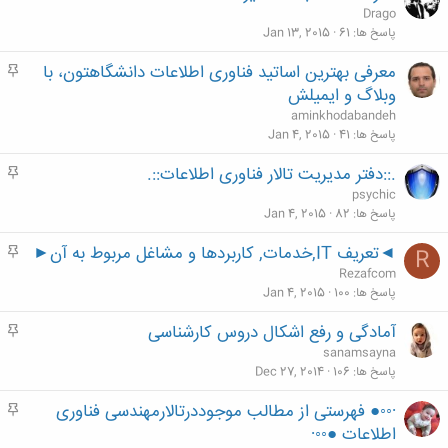
ه
Drago
م
پاسخ ها
61
Jan 13, 2015
معرفی بهترین اساتید فناوری اطلاعات دانشگاهتون، با
م
ه
وبلاگ و ایمیلش
م
aminkhodabandeh
پاسخ ها
41
Jan 4, 2015
.::دفتر مدیریت تالار فناوری اطلاعات::.
م
ه
psychic
م
پاسخ ها
82
Jan 4, 2015
◄تعریف IT,خدمات, کاربردها و مشاغل مربوط به آن►
م
R
ه
Rezafcom
م
پاسخ ها
100
Jan 4, 2015
آمادگی و رفع اشکال دروس کارشناسی
م
ه
sanamsayna
م
پاسخ ها
106
Dec 27, 2014
∙◦◦● فهرستی از مطالب موجوددرتالارمهندسی فناوری
م
ه
اطلاعات ●◦◦∙