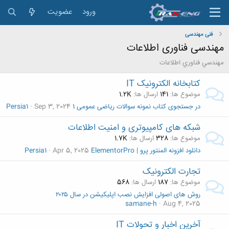
ورود
عضویت
فنی مهندسی
مهندسی فناوری اطلاعات
مهندسي فناوري اطلاعات
کتابخانه الکترونیک IT
موضوع ها
141
ارسال ها
1.2K
در جستجوی کتاب نمونه سوالات ریاضی عمومی 1
Sep 3, 2024
Persia1
شبکه های کامپیوتری و امنیت اطلاعات
موضوع ها
328
ارسال ها
1.7K
دانلود افزونه المنتور پرو | ElementorPro
Apr 5, 2025
Persia1
تجارت الکترونیک
موضوع ها
187
ارسال ها
568
روش های اصولی افزایش نصب اپلیکیشن در سال ۲۰۲۵
samane-h
Aug 4, 2025
آخرین اخبار و تحولات IT