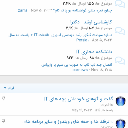
موضوع ها
955
ارسال ها
2.4K
چطور نمره منفی گواهینامه رو پاک کنم؟
Nov 5, 2023
zarra
کارشناسی ارشد - دکترا
موضوع ها
107
ارسال ها
2.1K
دانلود سوالات کنکور ارشد مهندسی فناوری اطلاعات IT + پاسخنامه سال های ۹۵ تا ۱۴۰۳
Persia1
Apr 5, 2024
دانشکده مجازی IT
موضوع ها
88
ارسال ها
923
اتصال چند لپ تاپ به صورت بی سیم یا وایرلس
carnews
Nov 18, 2018
فیلتر
گفت و گوهای خودمانی بچه های IT
م
ه
psychic
م
پاسخ ها
12K
May 16, 2023
.::ترفند ها و حقه های ویندوز و سایر برنامه ها::.
م
ه
psychic