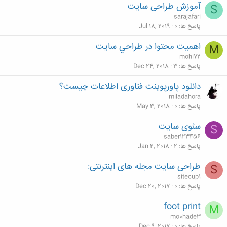
آموزش طراحی سایت
S
sarajafari
پاسخ ها
0
Jul 18, 2019
اهميت محتوا در طراحي سايت
M
mohi72
پاسخ ها
3
Dec 24, 2018
دانلود پاورپوینت فناوری اطلاعات چیست؟
miladahora
پاسخ ها
0
May 3, 2018
سئوی سایت
S
saber123456
پاسخ ها
2
Jan 2, 2018
طراحی سایت مجله های اینترنتی:
S
sitecup1
پاسخ ها
0
Dec 20, 2017
foot print
M
mo0hade3
پاسخ ها
0
Dec 9, 2017