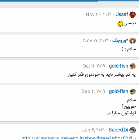
Nov 26, 2019
Ussef
نیستی
*وروجک
Nov 17, 2019
سلام : )
Oct 11, 2019
gold-fish
یه کم بیشتر باید به خودتون فکر کنین!
Sep 4, 2019
gold-fish
سلام
خوبین؟
تولدتون مبارک...
Jun 6, 2019
Saeed.bi
http://www.www.iran-eng.ir/showthread.php/45190-