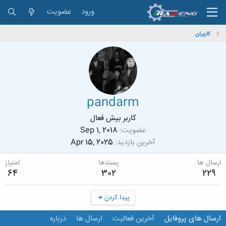
ورود
عضویت
کاربران
pandarm
کاربر بیش فعال
عضویت
Sep 1, 2018
آخرین بازدید
Apr 15, 2025
ارسال ها
پسندها
امتیاز
64
302
229
پیدا کردن
ارسال های پروفایل
آخرین فعالیت
ارسال ها
درباره