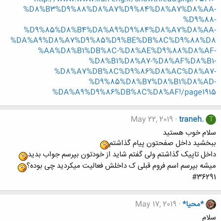
%D8%B3%D9%88%D8%A7%D9%84%D8%A7%D8%AA-
%D9%88-
%D9%85%D8%B4%DA%A9%D9%84%D8%A7%D8%AA-
%DA%A9%D8%A7%D9%85%D9%BE%DB%8C%D9%88%D8
%AA%D8%B1%DB%8C-%D8%AE%D9%88%D8%AF-
%D8%B1%D8%A7-%D8%AF%D8%B1-
%D8%A7%DB%8C%D9%86%D8%AC%D8%A7-
%D9%85%D8%B7%D8%B1%D8%AD-
%DA%A9%D9%86%DB%8C%D8%AF!/page1915
May 22, 2019
traneh.
T
سلام خوب هستید
ببخشید داخل صفحتون پیام گذاشتم
داخل تاپیک گذاشتم ولی گفتم شاید از خودتون بپرسم جواب بدید
میشه بپرسم اسم فروم قبلی ک داخلش فعالیت میکردید چی بوده؟
#36291
*محیا*
May 17, 2019
سلام