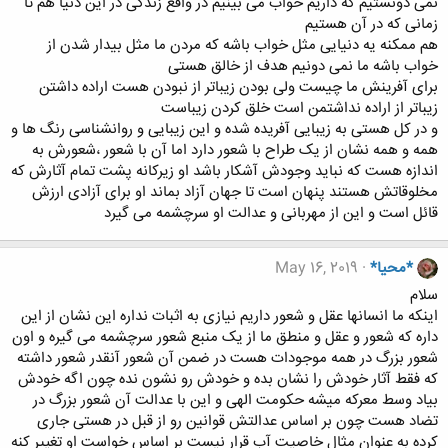
نمی دونستیم که داریم خواب می بینیم در واقع زندگی در این دنیا هم تا
زمانی که در آن هستیم
هم ممکنه یه دنیایی مثل خواب باشه که مردن ما مثل بیدار شدن از
خواب باشه ما نمی دونیم هدف از خالق هستی
برای آفرینش ما چیست ولی بودن زیباتر از نبودن هست اراده داشتن
زیباتر از اراده نداشتمن است خلق کردن زیباست
و در کل هستی به زیبایی آفریده شده و این زیبایی و روانشناسی رنگ ها و
همه و همه نشان از یک طراح با شعور دارد اما آن با شعور ،شعورش به
اندازه هست که نباید وجودش آشکار باشد او زیرکانه پشت تمام آثارش که
مخلوقاتش هستند پنهان است تا جهان آزاد بماند او برای آزادی ارزش
قائل است و این از مهربانی و عدالت او سرچشمه می گیرد
*محیا*
May 16, 2019
سلام
اینکه ما انسانها عقل و شعور داریم نیازی به اثبات نداره این نشان از این
داره که شعور و عقل و منطق ما از یک منبع شعور سرچشمه می گیره و اون
شعور بزرگ در همه موجودات هست در ضمن آن شعور آنقدر شعور داشته
که فقط آثار خودش را نشان بده و خودش رو نشون نده چون اگه خودش
بیاد وسط معرکه میشه حکومت الهی و این با عدالت آن شعور بزرگ در
تضاد هست چون بر اساس عدالتش قوانین رو از قبل در هستی جاری
کرده به عنوان مثال خاصیت آب قرار نیست بر اساس خواست او تغییر کنه