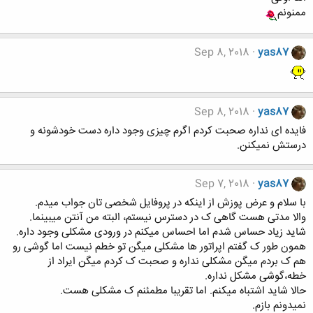
ممنونم
Sep 8, 2018
yas87
Sep 8, 2018
yas87
فایده ای نداره صحبت کردم اگرم چیزی وجود داره دست خودشونه و
درستش نمیکنن.
Sep 7, 2018
yas87
با سلام و عرض پوزش از اینکه در پروفایل شخصی تان جواب میدم.
والا مدتی هست گاهی ک در دسترس نیستم، البته من آنتن میبینما.
شاید زیاد حساس شدم اما احساس میکنم در ورودی مشکلی وجود داره.
همون طور ک گفتم اپراتور ها مشکلی میگن تو خطم نیست اما گوشی رو
هم ک بردم میگن مشکلی نداره و صحبت ک کردم میگن ایراد از
خطه،گوشی مشکل نداره.
حالا شاید اشتباه میکنم. اما تقریبا مطمئنم ک مشکلی هست.
نمیدونم بازم.