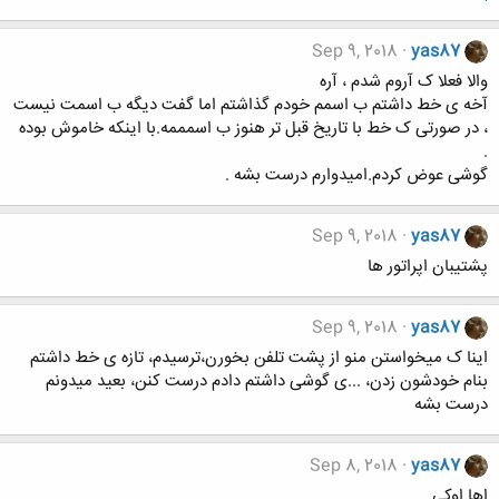
Sep 9, 2018
yas87
والا فعلا ک آروم شدم ، آره
آخه ی خط داشتم ب اسمم خودم گذاشتم اما گفت دیگه ب اسمت نیست
، در صورتی ک خط با تاریخ قبل تر هنوز ب اسمممه.با اینکه خاموش بوده
.
گوشی عوض کردم.اميدوارم درست بشه .
Sep 9, 2018
yas87
پشتیبان اپراتور ها
Sep 9, 2018
yas87
اینا ک میخواستن منو از پشت تلفن بخورن،ترسیدم، تازه ی خط داشتم
بنام خودشون زدن، ...ی گوشی داشتم دادم درست کنن، بعید میدونم
درست بشه
Sep 8, 2018
yas87
اها اوکی