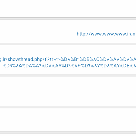
http://www.www.www.iran-e
-eng.ir/showthread.php/461403-%D8%B2%DB%8C%D8%A8%D
%D9%85%DA%A9%D8%A7%D9%86-%D9%87%D8%A7%DB%