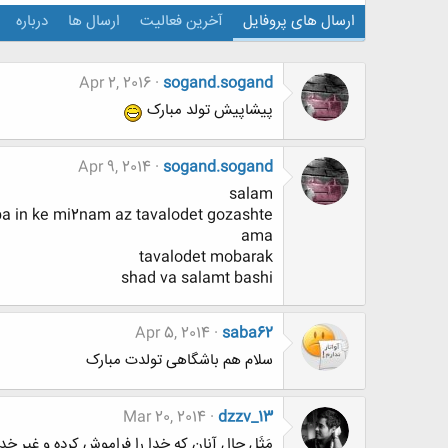
ارسال های پروفایل
آخرین فعالیت
ارسال ها
درباره
Apr 2, 2016
sogand.sogand
پیشاپیش تولد مبارک
Apr 9, 2014
sogand.sogand
salam
ba in ke mi2nam az tavalodet gozashte
ama
tavalodet mobarak
shad va salamt bashi
Apr 5, 2014
saba62
سلام هم باشگاهی تولدت مبارک
Mar 20, 2014
dzzv_13
مَثَلِ حال آنان که خدا را فراموش کرده و غیر 