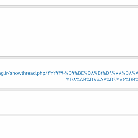
-eng.ir/showthread.php/432949-%D9%BE%D8%B1%D9%88%
%D8%AB%D8%A7%D9%86%DB%8C