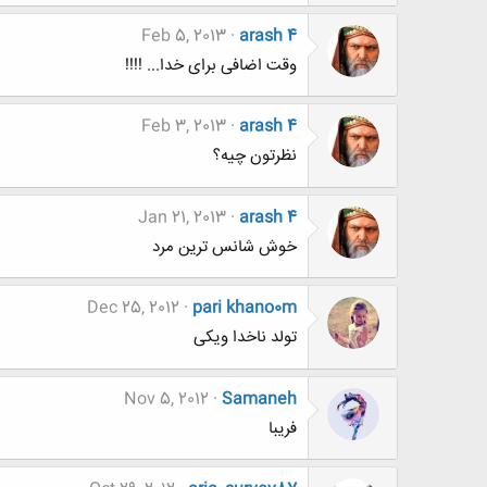
Feb 5, 2013
arash 4
وقت اضافی برای خدا... !!!!
Feb 3, 2013
arash 4
نظرتون چیه؟
Jan 21, 2013
arash 4
خوش شانس ترین مرد
Dec 25, 2012
pari khano0m
تولد ناخدا ویکی
Nov 5, 2012
Samaneh
فریبا