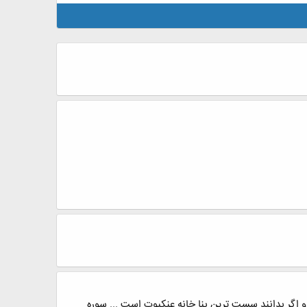
 و اگر بدانند سست ترین بنا خانه عنکبوت است ... سوره