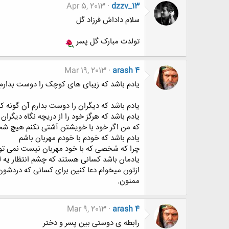
Apr 5, 2013
dzzv_13
سلام داداش فرزاد گل
تولدت مبارک گل پسر
Mar 19, 2013
arash 4
یادم باشد که زیبای های کوچک را دوست بدارم 
یادم باشد که دیگران را دوست بدارم آن گونه ک
یادم باشد که هرگز خود را از دریچه نگاه دیگران 
که من اگر خود با خویشتن آشتی نکنم هیچ شخ
یادم باشد که خودم با خودم مهربان باشم
چرا که شخصی که با خود مهربان نیست نمی توان
یادمان باشد کسانی هستند که چشم انتظار یه 
ازتون میخوام دعا کنین برای کسانی که دردشون
ممنون.
Mar 9, 2013
arash 4
رابطه ی دوستی بین پسر و دختر