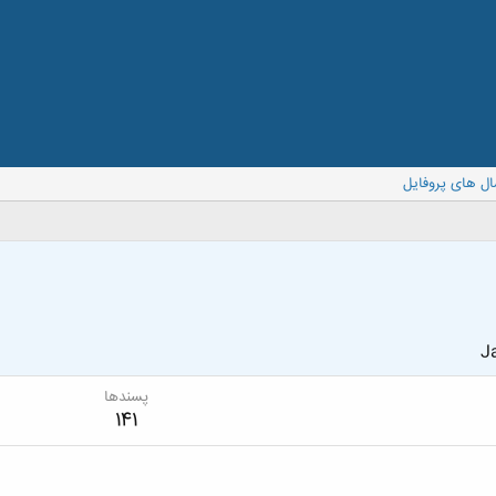
ال های پروفایل
Ja
پسندها
141