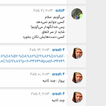
Feb 21, 2013
solo4
می‌گویم: سلام
کسی جوابم نمی‌دهد
پس خدانگهدار می‌گویم!
شاید از سر اتفاق
کسی دست‌هایش تکان بخورد
Feb 13, 2013
arash 4
D8%A7%D8%B2-%DA%86%D9%86%D8%AF-
%D9%87?p=6034749#post6034749
Feb 10, 2013
arash 4
پرواز : چند ثانیه
Feb 6, 2013
arash 4
چند ثانیه