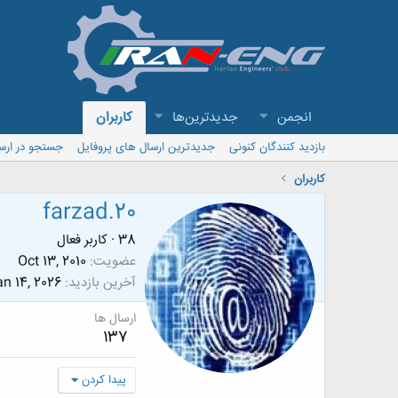
انجمن
جدیدترین‌ها
کاربران
بازدید کنندگان کنونی
جدیدترین ارسال های پروفایل
جستجو در ارس
کاربران
farzad.20
38
·
کاربر فعال
عضویت
Oct 13, 2010
آخرین بازدید
n 14, 2026
ارسال ها
137
پیدا کردن