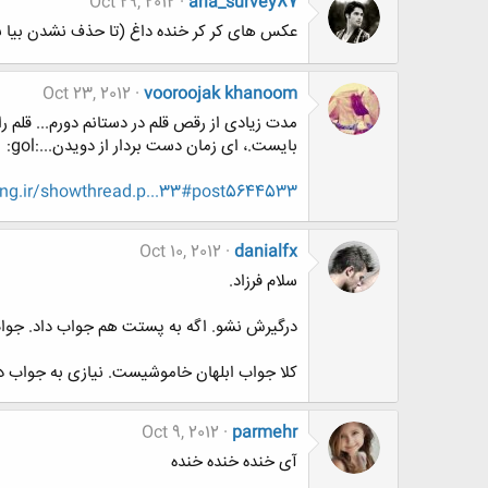
Oct 29, 2012
aria_survey87
عکس های کر کر خنده داغ (تا حذف نشدن بیا ب
Oct 23, 2012
vooroojak khanoom
مدت زیادی از رقص قلم در دستانم دورم... قلم را
بایست.، ای زمان دست بردار از دویدن...:gol:
ng.ir/showthread.p...33#post5644533
Oct 10, 2012
danialfx
سلام فرزاد.
درگیرش نشو. اگه به پستت هم جواب داد. جواب
کلا جواب ابلهان خاموشیست. نیازی به جواب 
Oct 9, 2012
parmehr
آی خنده خنده خنده