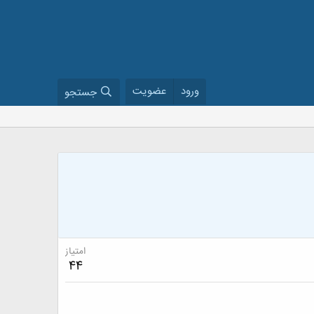
ورود
عضویت
جستجو
امتیاز
44