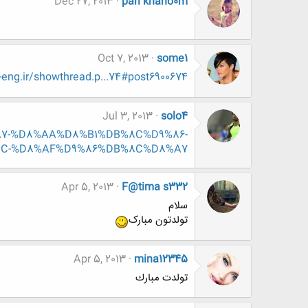
Dec 27, 2013
pari khano0m
Oct 7, 2013
some1
ng.ir/showthread.p...74#post6900674
Jul 3, 2013
solo4
8%A7-%D8%AA%D8%B1%DB%8C%D9%86-
8C-%D8%AF%D9%86%DB%8C%D8%A7
Apr 5, 2013
F@tima s332
سلام
تولدتون مبارک
Apr 5, 2013
mina12345
تولدت مبارك