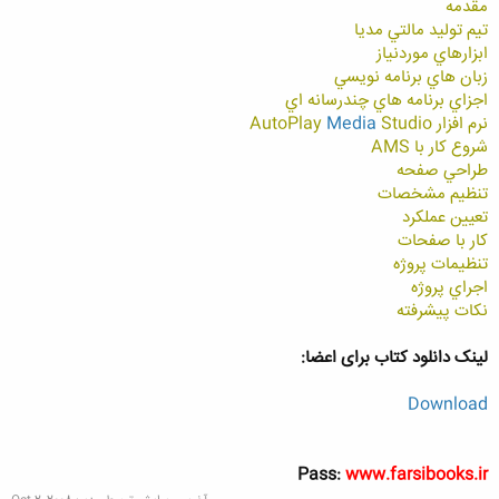
مقدمه
تيم توليد مالتي مديا
ابزارهاي موردنياز
زبان هاي برنامه نويسي
اجزاي برنامه هاي چندرسانه اي
نرم افزار AutoPlay
Studio
Media
شروع كار با AMS
طراحي صفحه
تنظيم مشخصات
تعيين عملكرد
كار با صفحات
تنظيمات پروژه
اجراي پروژه
نكات پيشرفته
لینک دانلود کتاب برای اعضا:
Download
Pass:
www.farsibooks.ir