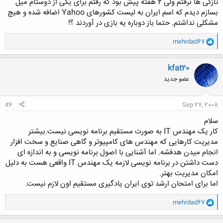
تازگی ها نرفتم ولی 2 هفته پیش بود که رفتم برای یکی از دوستام میل
بسازم دیدم که اسم ایران به لیست کشورهای Yahoo اضافه شده و هیچ
مشکلی نداشتم. حتما باز دوباره یه بازی در آوردند ؟!
و
mehrdad67
ا
ک
ن
kfat20
ش
عضو جدید
ه
ا
:
#6
Sep 27, 2008
سلام
کار یک مهندس IT به صورت مستقیم برنامه نویسی نیست.بیشتر
مدیریت کارهایی که مهندس های کامپیوتر و گاهی صنایع و سخت افزار
انجام میدن هدفشه. اما آشنایی با اصول برنامه نویسی و به اندازه ای
دست داشتن در برنامه نویسی لازمه یک مهندس IT واقعی هست به دلیل
امکان مدیریت بهتر.
اما برای امتحان ارشد توی ایران یادگیری مستقیم اون لازم نیست.
و
mehrdad67
ا
ک