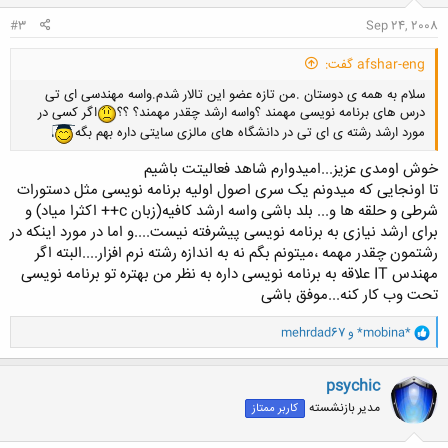
:
#3
Sep 24, 2008
afshar-eng گفت:
سلام به همه ی دوستان .من تازه عضو این تالار شدم.واسه مهندسی ای تی
درس های برنامه نویسی مهمند ؟واسه ارشد چقدر مهمند؟ ؟؟
اگر کسی در
مورد ارشد رشته ی ای تی در دانشگاه های مالزی سایتی داره بهم بگه
خوش اومدی عزیز...امیدوارم شاهد فعالیتت باشیم
تا اونجایی که میدونم یک سری اصول اولیه برنامه نویسی مثل دستورات
شرطی و حلقه ها و... بلد باشی واسه ارشد کافیه(زبان c++ اکثرا میاد) و
برای ارشد نیازی به برنامه نویسی پیشرفته نیست....و اما در مورد اینکه در
رشتمون چقدر مهمه ،میتونم بگم نه به اندازه رشته نرم افزار....البته اگر
مهندس IT علاقه به برنامه نویسی داره به نظر من بهتره تو برنامه نویسی
تحت وب کار کنه...موفق باشی
و
*mobina*
و
mehrdad67
ا
ک
ن
psychic
ش
مدیر بازنشسته
کاربر ممتاز
ه
ا
: