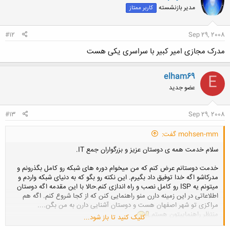
ش
مدیر بازنشسته
کاربر ممتاز
ه
ا
:
#12
Sep 29, 2008
مدرک مجازی امیر کبیر با سراسری یکی هست
elham69
E
عضو جدید
#13
Sep 29, 2008
mohsen-mm گفت:
سلام خدمت همه ی دوستان عزیز و بزرگواران جمع IT.
خدمت دوستانم عرض کنم که من میخوام دوره های شبکه رو کامل بگذرونم و
مدرکاشو اگه خدا توفیق داد بگیرم. این نکته رو بگو که به دنیای شبکه واردم و
میتونم یه ISP رو کامل نصب و راه اندازی کنم.حالا با این مقدمه اگه دوستان
اطلاعاتی در این زمینه دارن منو راهنمایی کنن که از کجا شروع کنم. اگه هم
مراکزی تو شهر اصفهان هست و دوستان آشنایی دارن به من بگن....
منتظر راهنماییتون هستم.
کلیک کنید تا باز شود...