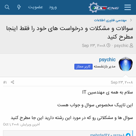
ورود
عضویت
مهندسی فناوری اطلاعات
سوالات و مشکلات و درخواست های خود را فقط اینجا
مطرح کنید
ش
ت
Sep 23, 2008
psychic
ر
ا
و
ر
psychic
ع
ی
مدیر بازنشسته
کاربر ممتاز
ک
خ
ن
ش
ن
ر
#1
Sep 23, 2008
د
و
ه
ع
سلام به همه ی مهندسین IT
م
و
این تاپیک مخصوص سوال و جواب هست
ض
و
ع
سوال ها و مشکلاتی رو که در مورد این رشته دارید این جا مطرح کنید
آخرین ویرایش:
Oct 1, 2008
و
reza08
و
mehrdad67