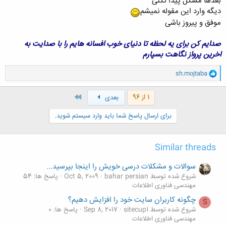
بعدها مشکل پیدا نکنی
دیگه وارد این مقوله نمیشم
موفق و پیروز باشی
صدایم کن برای یه لحظه تا دنیای خوب افسانه هایم را با صدایت به
اخرین پرواز نگاهت بسپارم
و
sh.mojtaba
ا
ک
ن
آخر
1 از 96
بعدی
ش
ه
برای ارسال پاسخ شما باید وارد سیستم شوید.
ا
:
Similar threads
سوالات و مشکلات درسی خویش را اینجا بپرسید...
شروع شده توسط bahar persian
Oct 5, 2009
پاسخ ها: 54
مهندسی فناوری اطلاعات
چگونه کاربران سایت خود را افزایش دهیم؟
S
شروع شده توسط sitecup1
Sep 8, 2017
پاسخ ها: 0
مهندسی فناوری اطلاعات