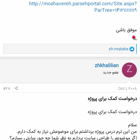
http://moshavereh.parsehportal.com/Site.aspx?
ParTree=141211111119
موفق باشی
و
sh.mojtaba
ا
ک
ن
zhkhalilian
Z
ش
عضو جدید
ه
ا
:
#28
Oct 1, 2008
درخواست کمک برای پروژه
درخواست کمک برای پروژه
سلام
من این ترم درس پروژه برداشتم.برای موضوعش نیاز به کمک دارم.
اگر موضوعم را طراحی سایت بردارم به نظر شما چه جور سایتی بسازم؟