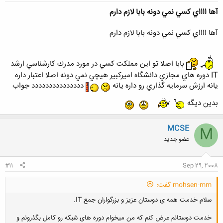
آها ااااي كسي نمي دونه بابا لازم دارم
آها ااااي كسي نمي دونه بابا لازم دارم
بابا اصلا تو اين مملكت كسي در مورد مدرك كارشناسي ارشد
IT دوره هاي مجازي دانشگاه اميركبير هيچي نمي دونه اصلا اعتبار داره
يانه ارزش سرمايه گذاري رو داره يانه
ددددددددددددددد جواب
بدين ديگه
MCSE
M
عضو جدید
#11
Sep 29, 2008
mohsen-mm گفت:
سلام خدمت همه ی دوستان عزیز و بزرگواران جمع IT.
خدمت دوستانم عرض کنم که من میخوام دوره های شبکه رو کامل بگذرونم و