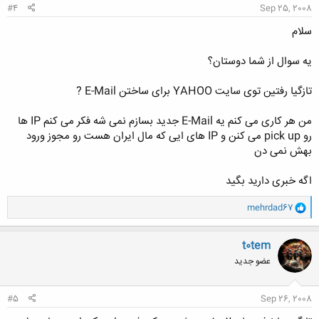
#4
Sep 25, 2008
سلام
یه سوال از شما دوستان؟
تازگیا رفتین توی سایت YAHOO برای ساختن E-Mail ?
من هر کاری می کنم یه E-Mail جدید بسازم نمی شه فکر می کنم IP ها
رو pick up می کنن و IP های ایی که مال ایران هست رو مجوز ورود
بهش نمی دن
اگه خبری دارید بگید
و
mehrdad67
ا
ک
ن
t0tem
ش
عضو جدید
ه
ا
:
#5
Sep 26, 2008