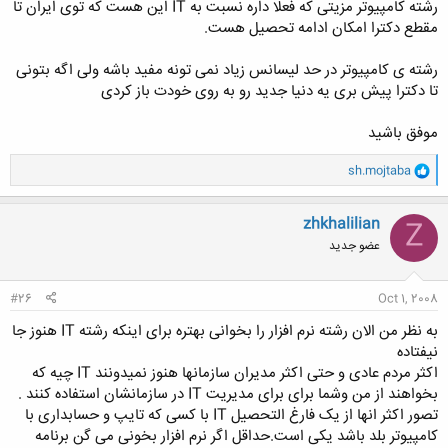
رشته کامپیوتر مزیتی که فعلا داره نسبت به IT این هست که توی ایران تا
مقطع دکترا امکان ادامه تحصیل هست.
رشته ی کامپیوتر در حد لیسانس زیاد نمی تونه مفید باشه ولی اگه بتونی
تا دکترا پیش بری یه دنیا جدید رو به روی خودت باز کردی
موفق باشید
و
sh.mojtaba
ا
ک
ن
zhkhalilian
Z
ش
عضو جدید
ه
ا
:
#26
Oct 1, 2008
به نظر من الان رشته نرم افزار را بخوانی بهتره برای اینکه رشته IT هنوز جا
نیفتاده
اکثر مردم عادی و حتی اکثر مدیران سازمانها هنوز نمیدونند IT چیه که
بخواهند از من وشما برای برای مدیریت IT در سازمانشان استفاده کنند .
تصور اکثر انها از یک فارغ التحصیل IT با کسی که تایپ و حسابداری با
کامپیوتر بلد باشد یکی است.حداقل اگر نرم افزار بخونی می گن برنامه