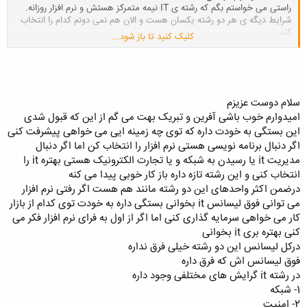
راستی می خواستم بگم که رشته ی IT نیمه متمرکز هستش و نرم افزار روزانه.
شرایط دیگه ی هر دو رشته یکسان هست و الان هم نمی دونم کدام را انتخاب
کنم.
کلیک کنید تا باز شود...
ممنون
سلام دوست عزیزم
امیدوارم خوب باشی آفرین و تبریک بهت می گم از این که قبول شدی
این بستگی به خودت داره که توی چه زمینه ایی می خواهی پیشرفت کنی
اگر دنبال برنامه نویسی هستی نرم افزار را انتخاب کن اما اگر دنبال
مدیریت it یا رسیدن به شبکه و یا تجارت الکترونیک هستی بهتره it را
انتخاب کنی و این رشته تازه داره باز کار خوبی پیدا می کنه
درضمن اکثر واحدهای این دو رشته مانند هم هست اگر رفتی نرم افزار
می توانی فوق لیسانس it بخوانی بستگی داره به خودت توی کدام از بازار
کار می خواهی سرمایه گذاری کنی اما اگر از اول به فرای نرم افزار فکر می
کنی بهتره بری it بخوانی
درکل لیسانس این دو رشته خیلی فرق نداره
فوق لیسانس اش که فرق داره
در رشته it گرایش های مختلفی وجود داره
1- شبکه
2- امنیت