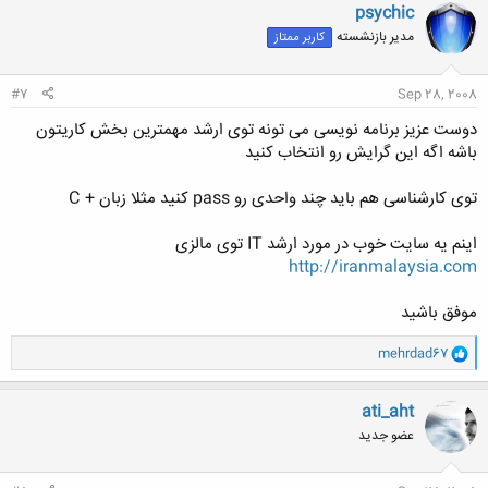
ن
psychic
ش
مدیر بازنشسته
کاربر ممتاز
ه
ا
:
#7
Sep 28, 2008
دوست عزیز برنامه نویسی می تونه توی ارشد مهمترین بخش کاریتون
باشه اگه این گرایش رو انتخاب کنید
توی کارشناسی هم باید چند واحدی رو pass کنید مثلا زبان + C
اینم یه سایت خوب در مورد ارشد IT توی مالزی
http://iranmalaysia.com
موفق باشید
و
mehrdad67
ا
ک
ن
ati_aht
ش
عضو جدید
ه
ا
: