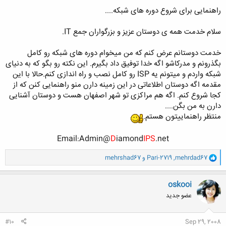
راهنمایی برای شروع دوره های شبکه....
سلام خدمت همه ی دوستان عزیز و بزرگواران جمع IT.
خدمت دوستانم عرض کنم که من میخوام دوره های شبکه رو کامل
بگذرونم و مدرکاشو اگه خدا توفیق داد بگیرم. این نکته رو بگو که به دنیای
شبکه واردم و میتونم یه ISP رو کامل نصب و راه اندازی کنم.حالا با این
مقدمه اگه دوستان اطلاعاتی در این زمینه دارن منو راهنمایی کنن که از
کجا شروع کنم. اگه هم مراکزی تو شهر اصفهان هست و دوستان آشنایی
دارن به من بگن....
منتظر راهنماییتون هستم.
Email:
A
dmin@
D
iamond
IPS
.net​
و
mehrdad67
,
Pari-2719
و
mehrshad67
ا
ک
ن
oskooi
ش
عضو جدید
ه
ا
:
#10
Sep 29, 2008