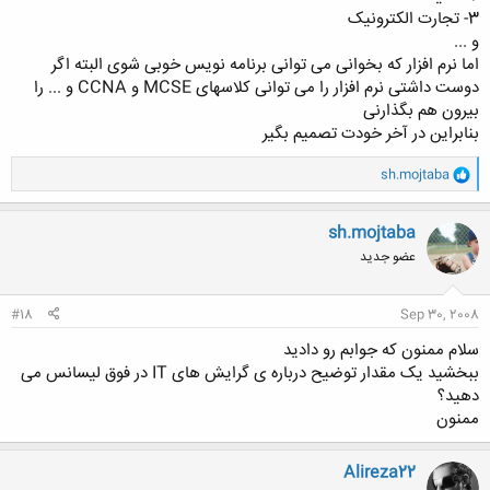
3- تجارت الکترونیک
و ...
اما نرم افزار که بخوانی می توانی برنامه نویس خوبی شوی البته اگر
دوست داشتی نرم افزار را می توانی کلاسهای MCSE و CCNA و ... را
بیرون هم بگذارنی
بنابراین در آخر خودت تصمیم بگیر
و
sh.mojtaba
ا
ک
ن
sh.mojtaba
ش
عضو جدید
ه
ا
:
#18
Sep 30, 2008
سلام ممنون که جوابم رو دادید
ببخشید یک مقدار توضیح درباره ی گرایش های IT در فوق لیسانس می
دهید؟
ممنون
Alireza22