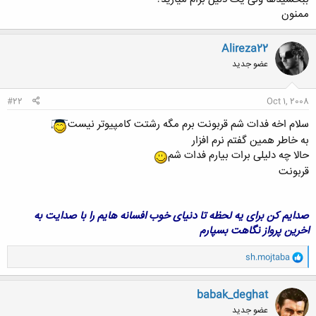
ممنون
Alireza22
عضو جدید
#22
Oct 1, 2008
سلام اخه فدات شم قربونت برم مگه رشتت کامپیوتر نیست
به خاطر همین گفتم نرم افزار
حالا چه دلیلی برات بیارم فدات شم
قربونت
صدایم کن برای یه لحظه تا دنیای خوب افسانه هایم را با صدایت به
اخرین پرواز نگاهت بسپارم
و
sh.mojtaba
ا
ک
ن
babak_deghat
ش
عضو جدید
ه