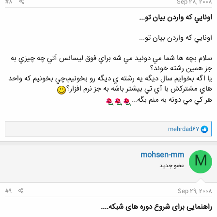
#8
Sep 28, 2008
اونايي كه واردن بيان تو...
اونايي كه واردن بيان تو...
سلام بچه ها شما مي دونيد مي شه براي فوق ليسانس آتي چه چيزي به
جز همين رشته خوند؟
يا اگه بخوايم سال ديگه يه رشته ي ديگه رو بخونيم،چي بخونيم كه واحد
هاي مشتركش با آي تي بيشتر باشه به جز نرم افزار؟
هر كي مي دونه به منم بگه...
و
mehrdad67
ا
ک
ن
mohsen-mm
M
ش
عضو جدید
ه
ا
:
#9
Sep 29, 2008
راهنمایی برای شروع دوره های شبکه....