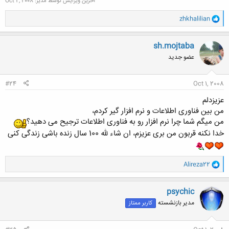
آخرین ویرایش توسط مدیر:
Oct 2, 2008
و
zhkhalilian
ا
ک
ن
sh.mojtaba
ش
عضو جدید
ه
ا
:
#24
Oct 1, 2008
عزیزدلم
من بین فناوری اطلاعات و نرم افزار گیر کردم،
من میگم شما چرا نرم افزار رو به فناوری اطلاعات ترجیح می دهید؟
خدا نکنه قربون من بری عزیزم، ان شاء لله 100 سال زنده باشی زندگی کنی
و
Alireza22
ا
ک
ن
psychic
ش
مدیر بازنشسته
کاربر ممتاز
ه
ا
: