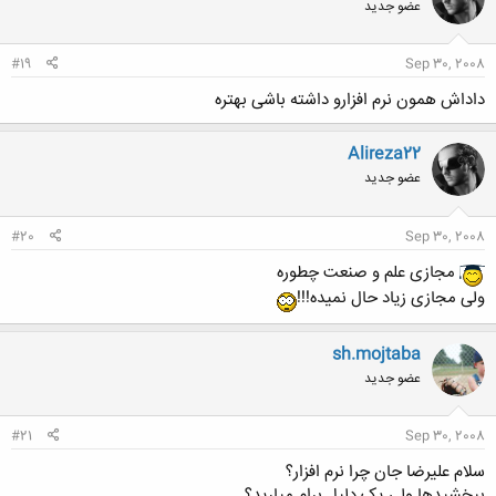
عضو جدید
#19
Sep 30, 2008
داداش همون نرم افزارو داشته باشی بهتره
Alireza22
عضو جدید
#20
Sep 30, 2008
مجازی علم و صنعت چطوره
ولی مجازی زیاد حال نمیده!!!
sh.mojtaba
عضو جدید
#21
Sep 30, 2008
سلام علیرضا جان چرا نرم افزار؟
ببخشیدها ولی یک دلیل برام میارید؟