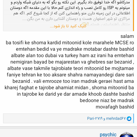
مدرکاشو اگه خدا توفیق داد بگیرم. این نکته رو بگو که به دنیای شبکه واردم و
میتونم یه ISP رو کامل نصب و راه اندازی کنم.حالا با این مقدمه اگه دوستان
اطلاعاتی در این زمینه دارن منو راهنمایی کنن که از کجا شروع کنم. اگه هم
مراکزی تو شهر اصفهان هست و دوستان آشنایی دارن به من بگن....
منتظر راهنماییتون هستم.
کلیک کنید تا باز شود...
Email:
A
dmin@
D
iamond
IPS
.net​
salam
ba tosifi ke shoma kardid mitoonid kole marahele MCSE ro
emtehan bedid va ye madrake motabar dashte bashid
albate alan too dubai va turkey ham az irani ha emtehan
nemigiran bayad be majarestan va ghebres sar bezanid ,
albate vase takmile tajrobiate teori mitoonid be mojtamae
faniye tehran ke too aksare shahra namayandegi dare sari
bezanid . vali emrooze too iran madrak geraei hast ama
kharej faghat e tajrobe ahamiat midan , shoma mitoonid ba
in tajrobe ke darid ye dar amade khoob dashte bashid
bedoone niaz be madrak
movafagh bashid
و
mehrdad67
و
Pari-2719
ا
ک
ن
psychic