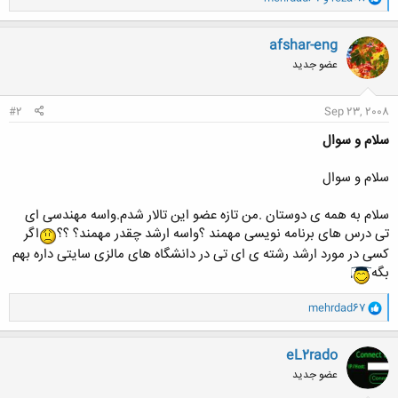
ا
ک
ن
afshar-eng
ش
عضو جدید
ه
ا
:
#2
Sep 23, 2008
سلام و سوال
سلام و سوال
سلام به همه ی دوستان .من تازه عضو این تالار شدم.واسه مهندسی ای
تی درس های برنامه نویسی مهمند ؟واسه ارشد چقدر مهمند؟ ؟؟
اگر
کسی در مورد ارشد رشته ی ای تی در دانشگاه های مالزی سایتی داره بهم
بگه
و
mehrdad67
ا
ک
ن
eL2rado
ش
عضو جدید
ه
ا