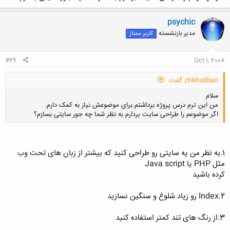
psychic
مدیر بازنشسته
کاربر ممتاز
#29
Oct 1, 2008
zhkhalilian گفت:
سلام
من این ترم درس پروژه برداشتم.برای موضوعش نیاز به کمک دارم.
اگر موضوعم را طراحی سایت بردارم به نظر شما چه جور سایتی بسازم؟
1.به نظر من یه سایتی رو طراحی کنید که بیشتر از زبان های تحت وب
مثل PHP یا Java script
کلیک کنید تا باز شود...
کرده باشید
2.Index رو زیاد شلوغ و سنگین نسازید
3.از رنگ های تند کمتر استفاده کنید