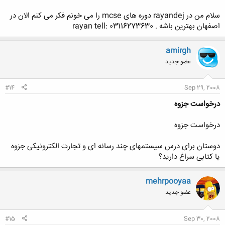
Email:
A
dmin@
D
iamond
IPS
.net​
سلام من در rayandej دوره های mcse را می خونم فکر می کنم الان در
اصفهان بهترین باشه . rayan tell: 03116273630
amirgh
عضو جدید
#14
Sep 29, 2008
درخواست جزوه
درخواست جزوه
دوستان برای درس سیستمهای چند رسانه ای و تجارت الکترونیکی جزوه
یا کتابی سراغ دارید؟
mehrpooyaa
عضو جدید
#15
Sep 30, 2008