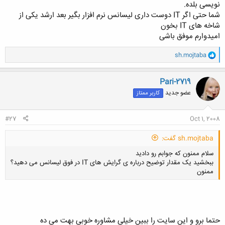
نویسی بلده.
شما حتی اگر IT دوست داری لیسانس نرم افزار بگیر بعد ارشد یکی از
شاخه های IT بخون
امیدوارم موفق باشی
و
sh.mojtaba
ا
ک
ن
Pari-2719
ش
عضو جدید
کاربر ممتاز
ه
ا
:
#27
Oct 1, 2008
sh.mojtaba گفت:
سلام ممنون که جوابم رو دادید
ببخشید یک مقدار توضیح درباره ی گرایش های IT در فوق لیسانس می دهید؟
ممنون
حتما برو و این سایت را ببین خیلی مشاوره خوبی بهت می ده
کلیک کنید تا باز شود...