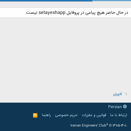
در حال حاضر هیچ پیامی در پروفایل setayeshapp نیست.
کاربران
Persian
ارتباط با ما
قوانین و مقرّرات
حریم خصوصی
راهنما
R
S
S
®
Iranian Engineers' Club
© 1385-1401.