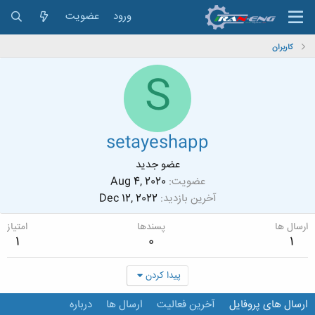
ورود
عضویت
کاربران
S
setayeshapp
عضو جدید
عضویت
Aug 4, 2020
آخرین بازدید
Dec 12, 2022
ارسال ها
پسندها
امتیاز
1
0
1
پیدا کردن
ارسال های پروفایل
آخرین فعالیت
ارسال ها
درباره